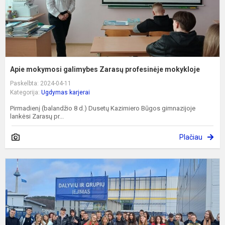
Apie mokymosi galimybes Zarasų profesinėje mokykloje
Paskelbta: 2024-04-11
Kategorija:
Ugdymas karjerai
Pirmadienį (balandžio 8 d.) Dusetų Kazimiero Būgos gimnazijoje
lankėsi Zarasų pr...
Plačiau
P
„
ir
s
2