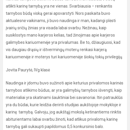
atlikti karinę tarnybą yra ne vienas. Svarbiausia – renkantis
tarnybos būdą viską gerai apsvarstyti. Nors paskaita buvo
aktualesnė vaikinams, ji buvo naudinga ir man, kadangi plėsti
įvairių sričių žinias yra visada labai svarbu. Nežinau, kaip
susiklostys mano karjeros kelias, tad žinojimas apie karjeros
galimybes kariuomenėje yra privalumas. Be to, džiaugiuosi, kad
vis daugiau drąsių ir ištvermingų moterų renkasi karjerą
kariuomenėje ir moterys turi kariuomenėje šiokių tokių privilegijų.
Jovita Paurytė, IVg klasė
Naudinga ir įdomu buvo sužinoti apie keturius privalomos karinės
tarnybos atlikimo būdus, ar yra galimybių tarnybos išvengti, kaip
materialiai yra skatinami šauktiniai bei savanoriai. Itin patrauklūs
yra du būdai, kurie leidžia derinti studijas aukštojoje mokykloje ir
karinę tarnybą. Galvoju, jog aukštąjį mokslą ketinantiems rinktis
abiturientams labai svarbu žinoti, kad atlikus privalomą karinę
tarnybą gali sukaupti papildomus 0,5 konkursinio balo.