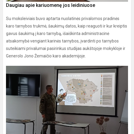
Daugiau apie kariuomenę jos leidiniuose
Su moksleiviais buvo aptarta nuolatinės privalomos pradinės
karo tarnybos trukmė, šaukimų datos, kaip reaguoti ir kur kreiptis
gavus šaukimą į karo tarnybą, išaiškinta administracinė
atsakomybė vengiant karinės tarnybos, įvardinti po tarnybos
suteikiami privalumai pasirinkus studijas aukštojoje mokykloje ir
Generolo Jono Žemaičio karo akademijoje.