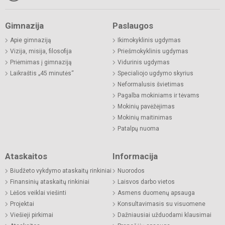
Gimnazija
Paslaugos
Apie gimnaziją
Ikimokyklinis ugdymas
Vizija, misija, filosofija
Priešmokyklinis ugdymas
Priėmimas į gimnaziją
Vidurinis ugdymas
Laikraštis „45 minutės“
Specialiojo ugdymo skyrius
Neformalusis švietimas
Pagalba mokiniams ir tėvams
Mokinių pavėžėjimas
Mokinių maitinimas
Patalpų nuoma
Ataskaitos
Informacija
Biudžeto vykdymo ataskaitų rinkiniai
Nuorodos
Finansinių ataskaitų rinkiniai
Laisvos darbo vietos
Lėšos veiklai viešinti
Asmens duomenų apsauga
Projektai
Konsultavimasis su visuomene
Viešieji pirkimai
Dažniausiai užduodami klausimai