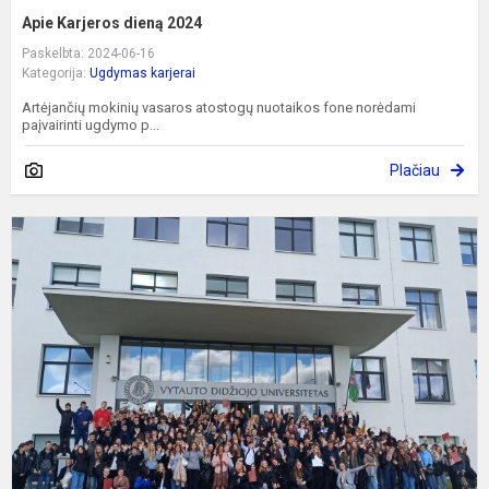
Apie Karjeros dieną 2024
Paskelbta: 2024-06-16
Kategorija:
Ugdymas karjerai
Artėjančių mokinių vasaros atostogų nuotaikos fone norėdami
paįvairinti ugdymo p...
Plačiau
P
,
m
a
u
r