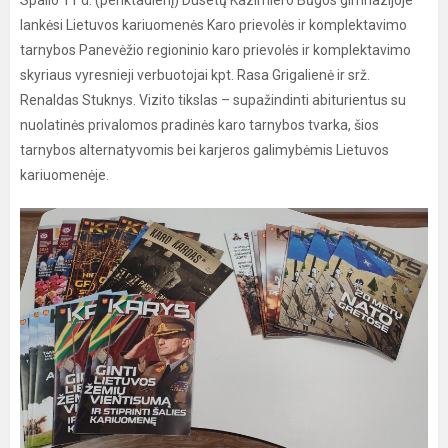
Spalio 11 d. (penktadienį) Dusetų Kazimiero Būgos gimnazijoje
lankėsi Lietuvos kariuomenės Karo prievolės ir komplektavimo
tarnybos Panevėžio regioninio karo prievolės ir komplektavimo
skyriaus vyresnieji verbuotojai kpt. Rasa Grigalienė ir srž.
Renaldas Stuknys. Vizito tikslas – supažindinti abiturientus su
nuolatinės privalomos pradinės karo tarnybos tvarka, šios
tarnybos alternatyvomis bei karjeros galimybėmis Lietuvos
kariuomenėje.