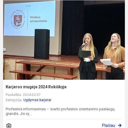
K
m
2
R
Karjeros mugėje 2024 Rokiškyje
Paskelbta: 2024-02-07
Kategorija:
Ugdymas karjerai
Profesinis informavimas – svarbi profesinio orientavimo paslaugų
grandis. Jis vy...
Plačiau