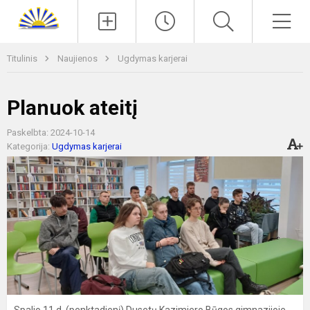
Paieška
Men
Titulinis
Naujienos
Ugdymas karjerai
Planuok ateitį
Paskelbta: 2024-10-14
Kategorija:
Ugdymas karjerai