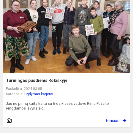
p
R
Turiningas pusdienis Rokiškyje
Paskelbta: 2024-03-05
Kategorija:
Ugdymas karjerai
Jau ne pirmą kartą kartu su 6-os klasės vadove Rima Pužaite
rengdamos išvyką šio...
Plačiau