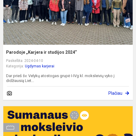
Parodoje „Karjera ir studijos 2024“
Paskelbta: 2024-04-10
Kategorija:
Ugdymas karjerai
Dar prieš šv. Velykų atostogas grupė I-IVg kl. moksleivių vyko į
didžiausią Liet...
Plačiau
A
v
,
m