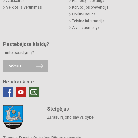
Ataskaitos
Pranešėjų apsauga
Veiklos įsivertinimas
Korupcijos prevencija
Civilinė sauga
Teisinė informacija
Atviri duomenys
Pastebėjote klaidų?
Turite pasiūlymų?
RAŠYKITE
Bendraukime
Steigėjas
Zarasų rajono savivaldybė
Zarasų r. Dusetų Kazimiero Būgos gimnazija