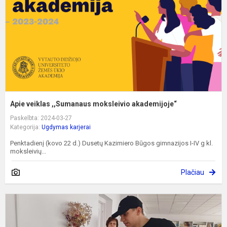
a
Apie veiklas ,,Sumanaus moksleivio akademijoje“
Paskelbta: 2024-03-27
Kategorija:
Ugdymas karjerai
Penktadienį (kovo 22 d.) Dusetų Kazimiero Būgos gimnazijos I-IV g kl.
moksleivių...
Plačiau
A
s
s