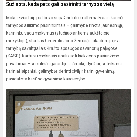
Sužinota, kada pats gali pasirinkti tarnybos vietą
Moksleiviai taip pat buvo supažindinti su alternatyviais karinės
tarnybos atlikimo pasirinkimais – galimybe rinktis jaunesniųjų
karininkų vadų mokymus (studijuojantiems aukštojoje
mokykloje), studijas Generolo Jono Žemaičio akademijoje ar
tarnybą savaitgaliais Krašto apsaugos savanorių pajėgose
(KASP). Kartu su mokiniais analizuoti kiekvieno pasirinkimo
privalumai – socialinės garantijos, išmokų dydžiai, suteikiami
kariniai laipsniai, galimybės derinti civilį ir karinį gyvenimą,
pasidalinta kariūno gyvenimo kasdienybe.