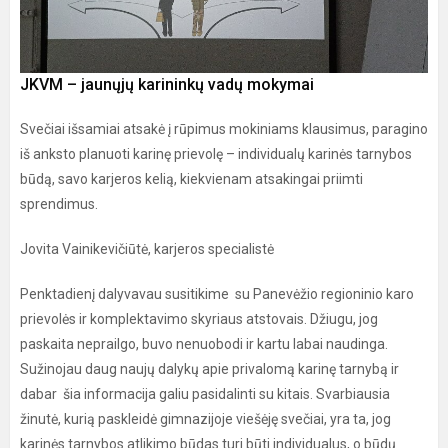
JKVM – jaunųjų karininkų vadų mokymai
Svečiai išsamiai atsakė į rūpimus mokiniams klausimus, paragino
iš anksto planuoti karinę prievolę – individualų karinės tarnybos
būdą, savo karjeros kelią, kiekvienam atsakingai priimti
sprendimus.
Jovita Vainikevičiūtė, karjeros specialistė
Penktadienį dalyvavau susitikime su Panevėžio regioninio karo
prievolės ir komplektavimo skyriaus atstovais. Džiugu, jog
paskaita neprailgo, buvo nenuobodi ir kartu labai naudinga.
Sužinojau daug naujų dalykų apie privalomą karinę tarnybą ir
dabar šia informacija galiu pasidalinti su kitais. Svarbiausia
žinutė, kurią paskleidė gimnazijoje viešėję svečiai, yra ta, jog
karinės tarnybos atlikimo būdas turi būti individualus, o būdų