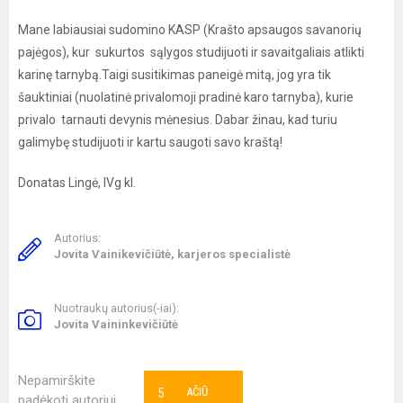
Mane labiausiai sudomino KASP (Krašto apsaugos savanorių
pajėgos), kur sukurtos sąlygos studijuoti ir savaitgaliais atlikti
karinę tarnybą.Taigi susitikimas paneigė mitą, jog yra tik
šauktiniai (nuolatinė privalomoji pradinė karo tarnyba), kurie
privalo tarnauti devynis mėnesius. Dabar žinau, kad turiu
galimybę studijuoti ir kartu saugoti savo kraštą!
Donatas Lingė, IVg kl.
Autorius:
Jovita Vainikevičiūtė, karjeros specialistė
Nuotraukų autorius(-iai):
Jovita Vaininkevičiūtė
Nepamirškite
5
AČIŪ
padėkoti autoriui