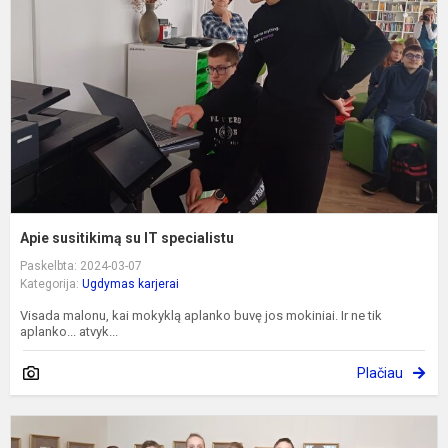
I
s
Apie susitikimą su IT specialistu
Paskelbta: 2024-03-07
Kategorija:
Ugdymas karjerai
Visada malonu, kai mokyklą aplanko buvę jos mokiniai. Ir ne tik
aplanko... atvyk...
Plačiau
T