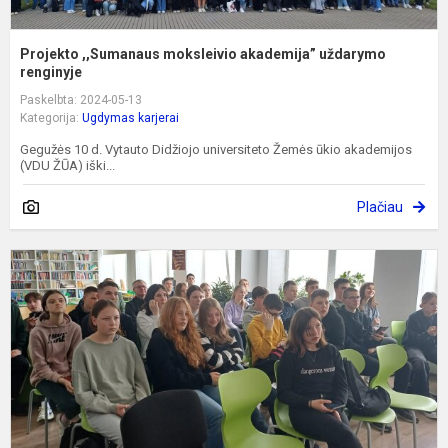
Projekto ,,Sumanaus moksleivio akademija” uždarymo
renginyje
Paskelbta: 2024-05-13
Kategorija:
Ugdymas karjerai
Gegužės 10 d. Vytauto Didžiojo universiteto Žemės ūkio akademijos
(VDU ŽŪA) iški...
Plačiau
A
s
g
L