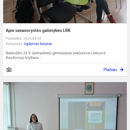
Apie savanorystės galimybes LRK
Paskelbta: 2024-04-29
Kategorija:
Ugdymas karjerai
Balandžio 23 d. (antradienį) gimnazijoje svečiavosi Lietuvos
Raudonojo kryžiaus...
Plačiau
A
m
g
Z
p
m