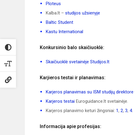
Ploteus
Kalba.lt –
studijos užsienyje
Baltic Student
Kastu International
Konkursinio balo skaičiuoklė:
Skaičiuoklė svetainėje Studijos.lt
Karjieros testai ir planavimas:
Karjeros planavimas su ISM studijų direktore
Karjeros testai
Euroguidance.lt svetainėje.
Karjeros planavimo keturi žingsniai:
1
,
2
,
3
,
4
.
Informacija apie profesijas: