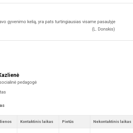
 savo gyvenimo kelią, yra pats turtingiausias visame pasaulyje
 Donskis)
Kazlienė
 socialinė pedagogė
tas
kas
dienos
Kontaktinis laikas
Pietūs
Nekontaktinis laikas