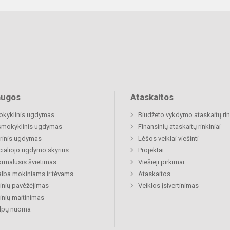
augos
Ataskaitos
okyklinis ugdymas
Biudžeto vykdymo ataskaitų rin
šmokyklinis ugdymas
Finansinių ataskaitų rinkiniai
rinis ugdymas
Lėšos veiklai viešinti
ialiojo ugdymo skyrius
Projektai
rmalusis švietimas
Viešieji pirkimai
lba mokiniams ir tėvams
Ataskaitos
nių pavėžėjimas
Veiklos įsivertinimas
nių maitinimas
alpų nuoma