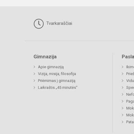
Tvarkaraščiai
Gimnazija
Pasl
Apie gimnaziją
Ikim
Vizija, misija, filosofija
Prie
Priėmimas į gimnaziją
Vidu
Laikraštis „45 minutės“
Spec
Nefo
Paga
Moki
Moki
Pat