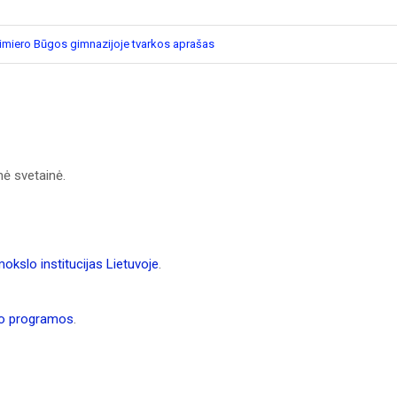
imiero Būgos gimnazijoje tvarkos aprašas
ė svetainė.
kslo institucijas Lietuvoje
.
 programos
.