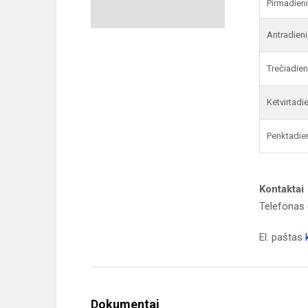
Pirmadien
Antradieni
Trečiadien
Ketvirtadi
Penktadie
Kontaktai
Telefonas 
El. paštas
Dokumentai