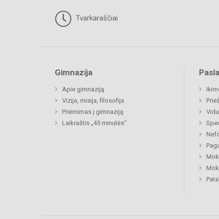
Tvarkaraščiai
Gimnazija
Pasl
Apie gimnaziją
Ikim
Vizija, misija, filosofija
Prie
Priėmimas į gimnaziją
Vidu
Laikraštis „45 minutės“
Spec
Nefo
Paga
Moki
Moki
Pat