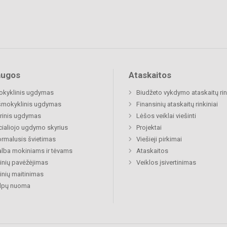
augos
Ataskaitos
okyklinis ugdymas
Biudžeto vykdymo ataskaitų rin
šmokyklinis ugdymas
Finansinių ataskaitų rinkiniai
rinis ugdymas
Lėšos veiklai viešinti
ialiojo ugdymo skyrius
Projektai
rmalusis švietimas
Viešieji pirkimai
lba mokiniams ir tėvams
Ataskaitos
nių pavėžėjimas
Veiklos įsivertinimas
nių maitinimas
alpų nuoma