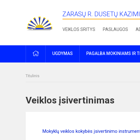
ZARASŲ R. DUSETŲ KAZIM
VEIKLOS SRITYS
PASLAUGOS
A
PRADŽIA
UGDYMAS
PAGALBA MOKINIAMS IR 
Titulinis
Veiklos įsivertinimas
Mokyklų veiklos kokybės įsivertinimo instrumen