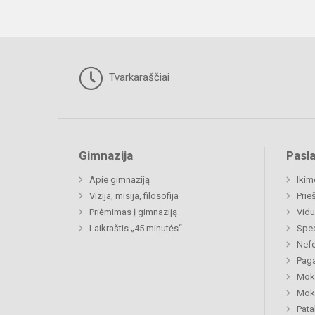
Tvarkaraščiai
Gimnazija
Pasl
Apie gimnaziją
Ikim
Vizija, misija, filosofija
Prie
Priėmimas į gimnaziją
Vidu
Laikraštis „45 minutės“
Spec
Nefo
Paga
Moki
Moki
Pat