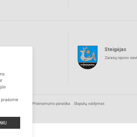
Steigėjas
raukime
Zarasų rajono sav
ums
ir
 jūs
s, prašome
Prieinamumo paraiška
Slapukų valdymas
INKU