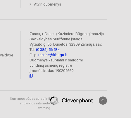
Atviri duomenys
Zarasų r. Dusetų Kazimiero Būgos gimnazija
Savivaldybės biudžetinė įstaiga
Vytauto g. 56, Dusetos, 32309 Zarasų r. sav.
Tel.
(0 385) 56 534
El. p.
rastine@kbuga.lt
ivaldybė
Duomenys kaupiami ir saugomi
Juridinių asmenų registre
Įmonės kodas 190204669
Sumanus būdas atnaujinti
mokyklos interneto
svetainę