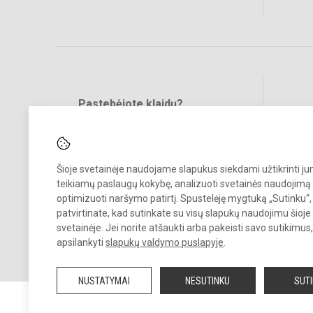
Pastebėjote klaidų?
Bend
Turite pasiūlymų?
RAŠYKITE
Šioje svetainėje naudojame slapukus siekdami užtikrinti j
teikiamų paslaugų kokybę, analizuoti svetainės naudojimą 
optimizuoti naršymo patirtį. Spustelėję mygtuką „Sutinku“,
patvirtinate, kad sutinkate su visų slapukų naudojimu šioje
svetainėje. Jei norite atšaukti arba pakeisti savo sutikimu
© 2023. Zarasų r. Dusetų Kazimiero Būgos gimnazija. Visos teisės
apsilankyti
slapukų valdymo puslapyje
.
saugomos.
Kopijuoti turinį be raštiško gimnazijos sutikimo griežtai draudžiama.
NUSTATYMAI
NESUTINKU
SUT