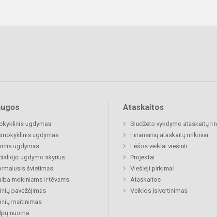
augos
Ataskaitos
okyklinis ugdymas
Biudžeto vykdymo ataskaitų rin
šmokyklinis ugdymas
Finansinių ataskaitų rinkiniai
rinis ugdymas
Lėšos veiklai viešinti
ialiojo ugdymo skyrius
Projektai
rmalusis švietimas
Viešieji pirkimai
lba mokiniams ir tėvams
Ataskaitos
nių pavėžėjimas
Veiklos įsivertinimas
nių maitinimas
alpų nuoma