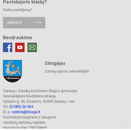
Pastebėjote klaidų?
Turite pasiūlymų?
RAŠYKITE
Bendraukime
Steigėjas
Zarasų rajono savivaldybė
Zarasų r. Dusetų Kazimiero Būgos gimnazija
Savivaldybės biudžetinė įstaiga
Vytauto g. 56, Dusetos, 32309 Zarasų r. sav.
Tel.
(0 385) 56 534
El. p.
rastine@kbuga.lt
Duomenys kaupiami ir saugomi
Juridinių asmenų registre
Įmonės kodas 190204669