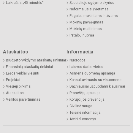
Laikraštis „45 minutės“
Specialiojo ugdymo skyrius
Neformalusis švietimas
Pagalba mokiniams ir tėvams
Mokinių pavėžėjimas
Mokinių maitinimas
Patalpų nuoma
Ataskaitos
Informacija
Biudžeto vykdymo ataskaitų rinkiniai
Nuorodos
Finansinių ataskaitų rinkiniai
Laisvos darbo vietos
Lėšos veiklai viešinti
Asmens duomenų apsauga
Projektai
Konsultavimasis su visuomene
Viešieji pirkimai
Dažniausiai užduodami klausimai
Ataskaitos
Pranešėjų apsauga
Veiklos įsivertinimas
Korupcijos prevencija
Civilinė sauga
Teisinė informacija
Atviri duomenys