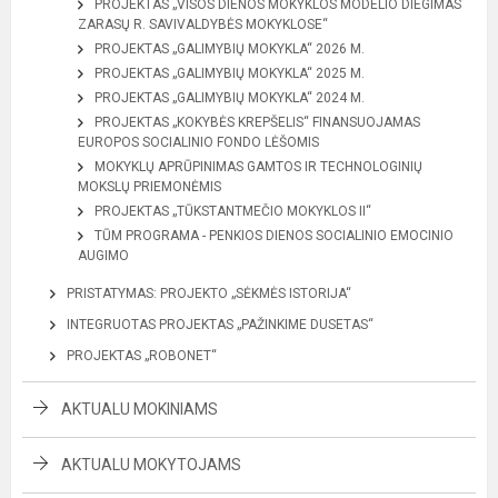
PROJEKTAS „VISOS DIENOS MOKYKLOS MODELIO DIEGIMAS
ZARASŲ R. SAVIVALDYBĖS MOKYKLOSE“
PROJEKTAS „GALIMYBIŲ MOKYKLA“ 2026 M.
PROJEKTAS „GALIMYBIŲ MOKYKLA“ 2025 M.
PROJEKTAS „GALIMYBIŲ MOKYKLA“ 2024 M.
PROJEKTAS „KOKYBĖS KREPŠELIS“ FINANSUOJAMAS
EUROPOS SOCIALINIO FONDO LĖŠOMIS
MOKYKLŲ APRŪPINIMAS GAMTOS IR TECHNOLOGINIŲ
MOKSLŲ PRIEMONĖMIS
PROJEKTAS „TŪKSTANTMEČIO MOKYKLOS II“
TŪM PROGRAMA - PENKIOS DIENOS SOCIALINIO EMOCINIO
AUGIMO
PRISTATYMAS: PROJEKTO „SĖKMĖS ISTORIJA“
INTEGRUOTAS PROJEKTAS „PAŽINKIME DUSETAS“
PROJEKTAS „ROBONET“
AKTUALU MOKINIAMS
AKTUALU MOKYTOJAMS