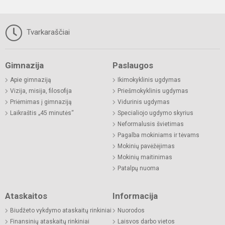
Tvarkaraščiai
Gimnazija
Paslaugos
Apie gimnaziją
Ikimokyklinis ugdymas
Vizija, misija, filosofija
Priešmokyklinis ugdymas
Priėmimas į gimnaziją
Vidurinis ugdymas
Laikraštis „45 minutės“
Specialiojo ugdymo skyrius
Neformalusis švietimas
Pagalba mokiniams ir tėvams
Mokinių pavėžėjimas
Mokinių maitinimas
Patalpų nuoma
Ataskaitos
Informacija
Biudžeto vykdymo ataskaitų rinkiniai
Nuorodos
Finansinių ataskaitų rinkiniai
Laisvos darbo vietos