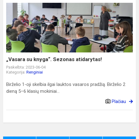
„Vasara
su
knyga“.
Sezonas
atidarytas!
„Vasara su knyga“. Sezonas atidarytas!
Paskelbta: 2023-06-04
Kategorija:
Renginiai
Birželio 1-oji skelbia ilgai lauktos vasaros pradžią. Birželio 2
dieną 5–6 klasių mokiniai...
Plačiau