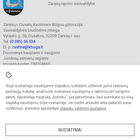
Zarasų rajono savivaldybė
Zarasų r. Dusetų Kazimiero Būgos gimnazija
Savivaldybės biudžetinė įstaiga
Vytauto g. 56, Dusetos, 32309 Zarasų r. sav.
Tel.
(0 385) 56 534
El. p.
rastine@kbuga.lt
Duomenys kaupiami ir saugomi
Juridinių asmenų registre
Įmonės kodas 190204669
Šioje svetainėje naudojame slapukus siekdami užtikrinti jums teikiamų
© 2023. Zarasų r. Dusetų Kazimiero Būgos gimnazija. Visos teisės saugomos.
Kopijuoti turinį be raštiško gimnazijos sutikimo griežtai draudžiama.
paslaugų kokybę, analizuoti svetainės naudojimą ir optimizuoti naršymo
patirtį. Spustelėję mygtuką „Sutinku“, jūs patvirtinate, kad sutinkate su visų
Prieinamumo paraiška
Slapukų valdymas
slapukų naudojimu šioje svetainėje. Jei norite atšaukti arba pakeisti savo
sutikimus, prašome apsilankyti
slapukų valdymo puslapyje
.
Sumanus būdas atnaujinti
mokyklos interneto
svetainę
NUSTATYMAI