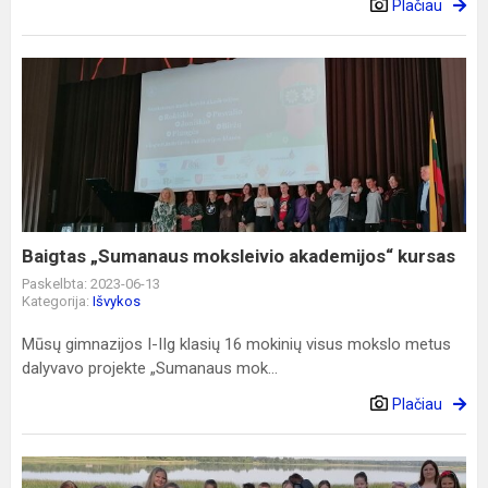
Plačiau
Baigtas
„Sumanaus
moksleivio
akademijos“
kursas
Baigtas „Sumanaus moksleivio akademijos“ kursas
Paskelbta: 2023-06-13
Kategorija:
Išvykos
Mūsų gimnazijos I-IIg klasių 16 mokinių visus mokslo metus
dalyvavo projekte „Sumanaus mok...
Plačiau
Pažinkime