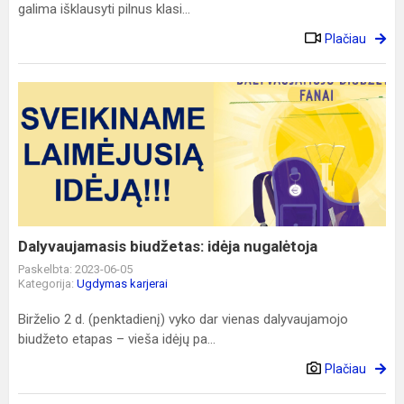
galima išklausyti pilnus klasi...
Plačiau
Dalyvaujamasis
biudžetas:
idėja
nugalėtoja
Dalyvaujamasis biudžetas: idėja nugalėtoja
Paskelbta: 2023-06-05
Kategorija:
Ugdymas karjerai
Birželio 2 d. (penktadienį) vyko dar vienas dalyvaujamojo
biudžeto etapas – vieša idėjų pa...
Plačiau