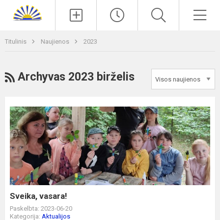
Paieška
Men
Titulinis
Naujienos
2023
RSS
Archyvas 2023 birželis
Sveika,
vasara!
Sveika, vasara!
Paskelbta: 2023-06-20
Kategorija:
Aktualijos