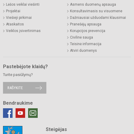
Lėšos veiklai viešinti
Asmens duomenų apsauga
Projektai
Konsultavimasis su visuomene
Viešieji pirkimai
Dažniausiai užduodami klausimai
Ataskaitos
Pranešėjų apsauga
Veiklos įsivertinimas
Korupcijos prevencija
Civilinė sauga
Teisinė informacija
Atviri duomenys
Pastebėjote klaidų?
Turite pasiūlymų?
RAŠYKITE
Bendraukime
Steigėjas