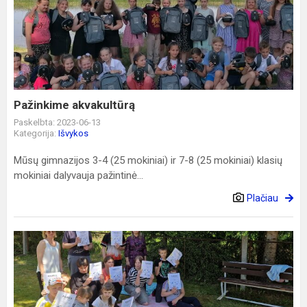
akvakultūrą
Pažinkime akvakultūrą
Paskelbta: 2023-06-13
Kategorija:
Išvykos
Mūsų gimnazijos 3-4 (25 mokiniai) ir 7-8 (25 mokiniai) klasių
mokiniai dalyvauja pažintinė...
Plačiau
Sportuokime
kartu