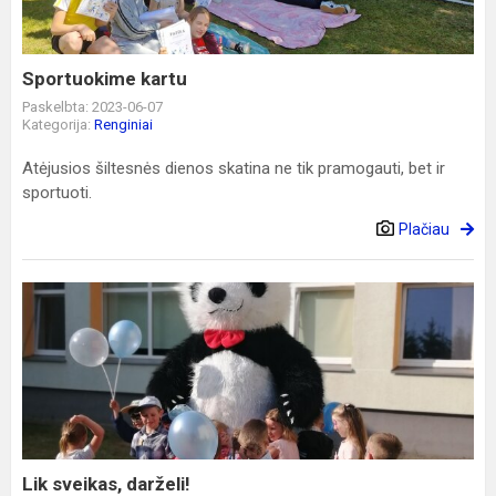
Sportuokime kartu
Paskelbta: 2023-06-07
Kategorija:
Renginiai
Atėjusios šiltesnės dienos skatina ne tik pramogauti, bet ir
sportuoti.
Plačiau
Lik
sveikas,
darželi!
Lik sveikas, darželi!