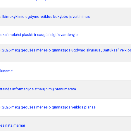
s:
Ikimokyklinio ugdymo veiklos kokybės įsivertinimas
okai mokėsi plaukti ir saugiai elgtis vandenyje
s:
2026 metų gegužės mėnesio gimnazijos ugdymo skyriaus „Sartukas" veiklo
ikiname!
etainės informacijos atnaujinimų prenumerata
s:
2026 metų gegužės mėnesio gimnazijos veiklos planas
lės nata mamai