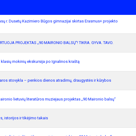
asų r. Dusetų Kazimiero Būgos gimnazijai skirtas Erasmus+ projekto
RTUOJA PROJEKTAS „90 MAIRONIO BALSŲ“! TIKRA. GYVA. TAVO.
 klasių mokinių ekskursija po Ignalinos kraštą
aros stovykla – penkios dienos atradimų, draugystės ir kūrybos
aironio lietuvių literatūros muziejaus projektas „90 Maironio balsų“
s, istorijos ir tikėjimo takais