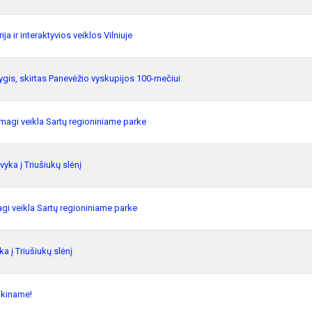
rija ir interaktyvios veiklos Vilniuje
ygis, skirtas Panevėžio vyskupijos 100-mečiui
magi veikla Sartų regioniniame parke
švyka į Triušiukų slėnį
gi veikla Sartų regioniniame parke
ka į Triušiukų slėnį
ikiname!