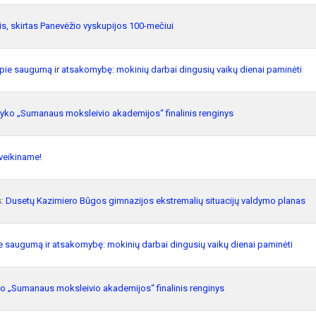
is, skirtas Panevėžio vyskupijos 100-mečiui
pie saugumą ir atsakomybę: mokinių darbai dingusių vaikų dienai paminėti
vyko „Sumanaus moksleivio akademijos“ finalinis renginys
veikiname!
s:
Dusetų Kazimiero Būgos gimnazijos ekstremalių situacijų valdymo planas
e saugumą ir atsakomybę: mokinių darbai dingusių vaikų dienai paminėti
ko „Sumanaus moksleivio akademijos“ finalinis renginys