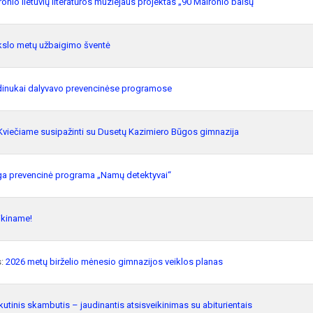
onio lietuvių literatūros muziejaus projektas „90 Maironio balsų“
slo metų užbaigimo šventė
dinukai dalyvavo prevencinėse programose
Kviečiame susipažinti su Dusetų Kazimiero Būgos gimnazija
ga prevencinė programa „Namų detektyvai“
ikiname!
s:
2026 metų birželio mėnesio gimnazijos veiklos planas
utinis skambutis – jaudinantis atsisveikinimas su abiturientais