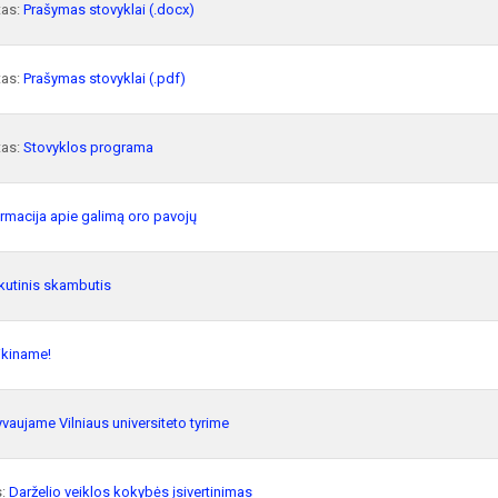
tas:
Prašymas stovyklai (.docx)
tas:
Prašymas stovyklai (.pdf)
tas:
Stovyklos programa
ormacija apie galimą oro pavojų
kutinis skambutis
ikiname!
vaujame Vilniaus universiteto tyrime
s:
Darželio veiklos kokybės įsivertinimas