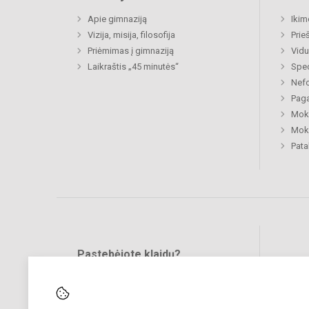
Apie gimnaziją
Ikim
Vizija, misija, filosofija
Prie
Priėmimas į gimnaziją
Vidu
Laikraštis „45 minutės“
Spec
Nefo
Paga
Moki
Moki
Pat
Pastebėjote klaidų?
Bend
Turite pasiūlymų?
RAŠYKITE