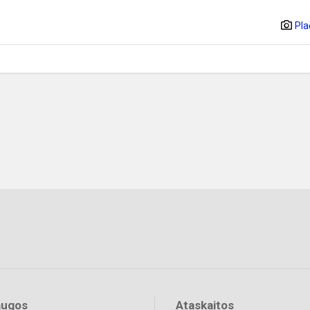
Pla
augos
Ataskaitos