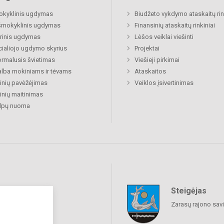
okyklinis ugdymas
Biudžeto vykdymo ataskaitų rin
šmokyklinis ugdymas
Finansinių ataskaitų rinkiniai
rinis ugdymas
Lėšos veiklai viešinti
ialiojo ugdymo skyrius
Projektai
rmalusis švietimas
Viešieji pirkimai
lba mokiniams ir tėvams
Ataskaitos
nių pavėžėjimas
Veiklos įsivertinimas
nių maitinimas
alpų nuoma
Steigėjas
raukime
Zarasų rajono sav