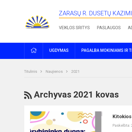
ZARASŲ R. DUSETŲ KAZIM
VEIKLOS SRITYS
PASLAUGOS
A
PRADŽIA
UGDYMAS
PAGALBA MOKINIAMS IR 
Titulinis
Naujienos
2021
RSS
Archyvas 2021 kovas
Kitokios
Kitokio
penktadienio
Paskelbta:
pamokos