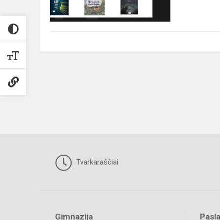
Zarambaite
Tvarkaraščiai
Gimnazija
Pasl