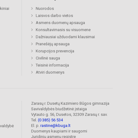
kiniai
Nuorodos
Laisvos darbo vietos
Asmens duomenų apsauga
Konsultavimasis su visuomene
Dažniausiai užduodami klausimai
Pranešėjų apsauga
Korupcijos prevencija
Civilinė sauga
Teisinė informacija
Atviri duomenys
Zarasų r. Dusetų Kazimiero Būgos gimnazija
Savivaldybės biudžetinė įstaiga
Vytauto g. 56, Dusetos, 32309 Zarasų r. sav.
Tel.
(0 385) 56 534
El. p.
rastine@kbuga.lt
ivaldybė
Duomenys kaupiami ir saugomi
Juridinių asmenų registre