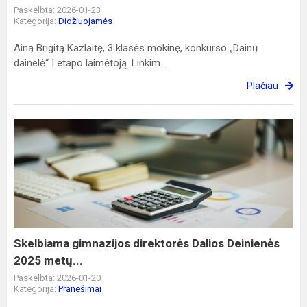
Paskelbta: 2026-01-23
Kategorija:
Didžiuojamės
Ainą Brigitą Kazlaitę, 3 klasės mokinę, konkurso „Dainų
dainelė“ I etapo laimėtoją. Linkim...
Plačiau
Skelbiama
gimnazijos
direktorės
Dalios
Deinienės
2025
metų...
Skelbiama gimnazijos direktorės Dalios Deinienės
2025 metų...
Paskelbta: 2026-01-20
Kategorija:
Pranešimai