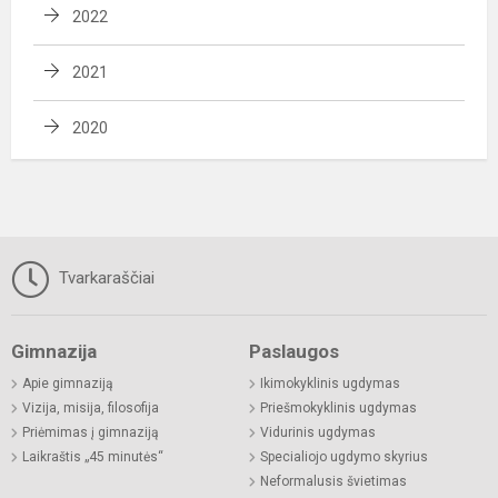
2022
2021
2020
Tvarkaraščiai
Gimnazija
Paslaugos
Apie gimnaziją
Ikimokyklinis ugdymas
Vizija, misija, filosofija
Priešmokyklinis ugdymas
Priėmimas į gimnaziją
Vidurinis ugdymas
Laikraštis „45 minutės“
Specialiojo ugdymo skyrius
Neformalusis švietimas