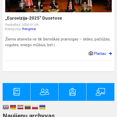
„Eurovizija-2025“ Dusetose
Paskelbta: 2026-01-04
Kategorija:
Renginiai
Žiema atsineša ne tik žiemiškas pramogas – slides, pačiūžas,
rogutes, sniego mūšius, bet i...
Plačiau
Naujienų archyvas