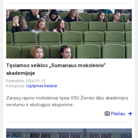
Tęsiamos
veiklos
„Sumanaus
moksleivio”
akademijoje
Tęsiamos veiklos „Sumanaus moksleivio”
akademijoje
Paskelbta: 2026-01-15
Kategorija:
Ugdymas karjerai
Zarasų rajono moksleiviai tęsia VDU Žemės ūkio akademijos
verslumo ir ekologijos eksperime...
Plačiau
Laisvės