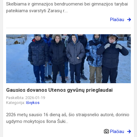
Skelbiama ir gimnazijos bendruomenei bei gimnazijos tarybai
pateikiama svarstyti Zarasų r....
Plačiau
Gausios
dovanos
Utenos
gyvūnų
prieglaudai
Gausios dovanos Utenos gyvūnų prieglaudai
Paskelbta: 2026-01-19
Kategorija:
Išvykos
2026 metų sausio 16 dieną aš, šio straipsnelio autorė, dorinio
ugdymo mokytojos Ilona Šuki...
Plačiau