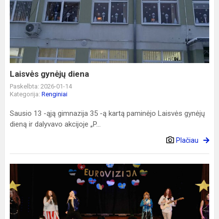
gynėjų
diena
Laisvės gynėjų diena
Paskelbta: 2026-01-14
Kategorija:
Renginiai
Sausio 13 -ąją gimnazija 35 -ą kartą paminėjo Laisvės gynėjų
dieną ir dalyvavo akcijoje „P...
Plačiau
„Eurovizija-
2025“
Dusetose