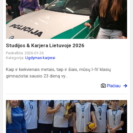
&
Karjera
Lietuvoje
2026
Studijos & Karjera Lietuvoje 2026
Paskelbta: 2026-01-26
Kategorija:
Ugdymas karjerai
Kaip ir kiekvienais metais, taip ir šiais, mūsų I-IV klasių
gimnazistai sausio 23 dieną vy...
Plačiau
Puikus
pasirodymas