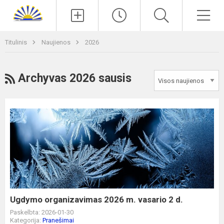
Paieška
Men
Titulinis
Naujienos
2026
RSS
Archyvas 2026 sausis
Ugdymo
organizavimas
2026
m.
vasario
2
d.
Ugdymo organizavimas 2026 m. vasario 2 d.
Paskelbta: 2026-01-30
Kategorija:
Pranešimai