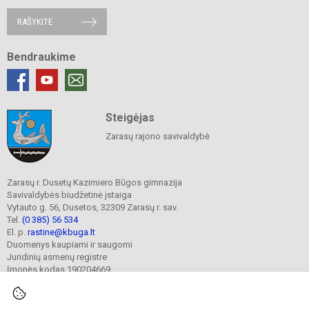
RAŠYKITE
Bendraukime
Steigėjas
Zarasų rajono savivaldybė
Zarasų r. Dusetų Kazimiero Būgos gimnazija
Savivaldybės biudžetinė įstaiga
Vytauto g. 56, Dusetos, 32309 Zarasų r. sav.
Tel.
(0 385) 56 534
El. p.
rastine@kbuga.lt
Duomenys kaupiami ir saugomi
Juridinių asmenų registre
Įmonės kodas 190204669