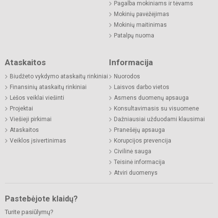
Pagalba mokiniams ir tėvams
Mokinių pavėžėjimas
Mokinių maitinimas
Patalpų nuoma
Ataskaitos
Informacija
Biudžeto vykdymo ataskaitų rinkiniai
Nuorodos
Finansinių ataskaitų rinkiniai
Laisvos darbo vietos
Lėšos veiklai viešinti
Asmens duomenų apsauga
Projektai
Konsultavimasis su visuomene
Viešieji pirkimai
Dažniausiai užduodami klausimai
Ataskaitos
Pranešėjų apsauga
Veiklos įsivertinimas
Korupcijos prevencija
Civilinė sauga
Teisinė informacija
Atviri duomenys
Pastebėjote klaidų?
Turite pasiūlymų?