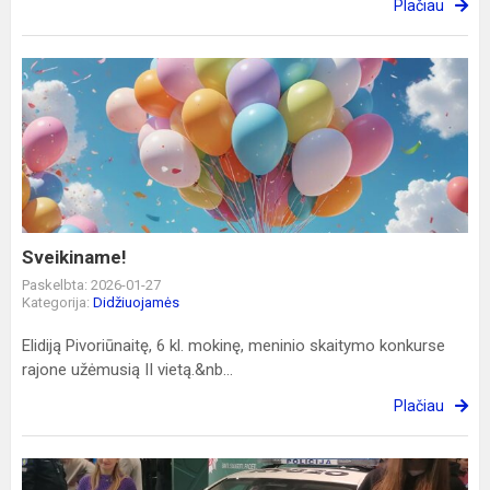
Plačiau
Sveikiname!
Sveikiname!
Paskelbta: 2026-01-27
Kategorija:
Didžiuojamės
Elidiją Pivoriūnaitę, 6 kl. mokinę, meninio skaitymo konkurse
rajone užėmusią II vietą.&nb...
Plačiau
Studijos