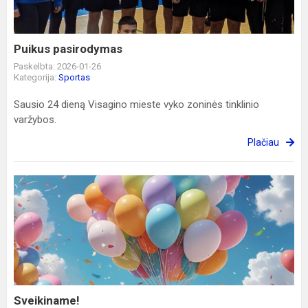
Puikus pasirodymas
Paskelbta: 2026-01-26
Kategorija:
Sportas
Sausio 24 dieną Visagino mieste vyko zoninės tinklinio
varžybos.
Plačiau
Sveikiname!
Sveikiname!