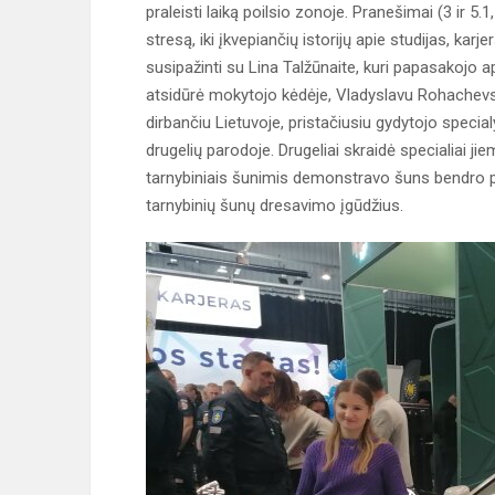
praleisti laiką poilsio zonoje. Pranešimai (3 ir 5.
stresą, iki įkvepiančių istorijų apie studijas, kar
susipažinti su Lina Talžūnaite, kuri papasakojo api
atsidūrė mokytojo kėdėje, Vladyslavu Rohachevsk
dirbančiu Lietuvoje, pristačiusiu gydytojo special
drugelių parodoje. Drugeliai skraidė specialiai j
tarnybiniais šunimis demonstravo šuns bendro 
tarnybinių šunų dresavimo įgūdžius.