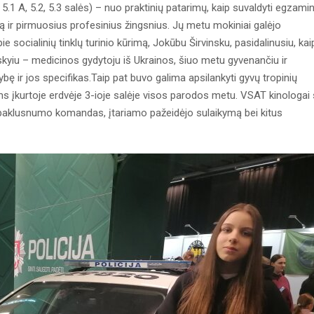
1, 5.1 A, 5.2, 5.3 salės) – nuo praktinių patarimų, kaip suvaldyti egzami
jerą ir pirmuosius profesinius žingsnius. Jų metu mokiniai galėjo
e socialinių tinklų turinio kūrimą, Jokūbu Širvinsku, pasidalinusiu, kai
yiu – medicinos gydytoju iš Ukrainos, šiuo metu gyvenančiu ir
ybę ir jos specifikas.Taip pat buvo galima apsilankyti gyvų tropinių
iems įkurtoje erdvėje 3-ioje salėje visos parodos metu. VSAT kinologai
paklusnumo komandas, įtariamo pažeidėjo sulaikymą bei kitus