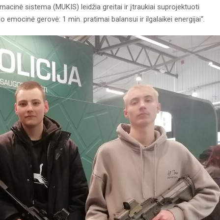
rmacinė sistema (MUKIS) leidžia greitai ir įtraukiai suprojektuoti
emocinė gerovė: 1 min. pratimai balansui ir ilgalaikei energijai“.