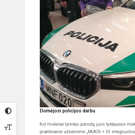
Domėjosi policijos darbu
Kol mokiniai tyrinėjo parodą, juos lydėjusios
praktiniame užsiėmime „MUKIS + DI: integruotos k