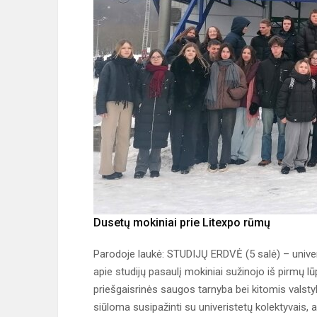
Dusetų mokiniai prie Litexpo rūmų
Parodoje laukė: STUDIJŲ ERDVĖ (5 salė) – univers
apie studijų pasaulį mokiniai sužinojo iš pirmų 
priešgaisrinės saugos tarnyba bei kitomis valst
siūloma susipažinti su univeristetų kolektyvais, 