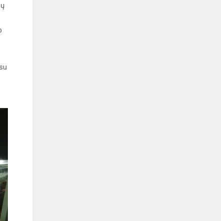
nų
p
 su