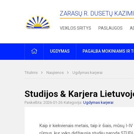
ZARASŲ R. DUSETŲ KAZIM
VEIKLOS SRITYS
PASLAUGOS
A
PRADŽIA
UGDYMAS
PAGALBA MOKINIAMS IR 
Titulinis
Naujienos
Ugdymas karjerai
Studijos & Karjera Lietuvo
Paskelbta: 2026-01-26
Kategorija:
Ugdymas karjerai
Kaip ir kiekvienais metais, taip ir šiais, mūsų I-
rūmus, kur vyko didžiausia studijų paroda ST