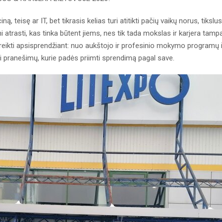
ą, teisę ar IT, bet tikrasis kelias turi atitikti pačių vaikų norus, tikslus
atrasti, kas tinka būtent jiems, nes tik tada mokslas ir karjera tamp
rireikti apsisprendžiant: nuo aukštojo ir profesinio mokymo programų i
i pranešimų, kurie padės priimti sprendimą pagal save.