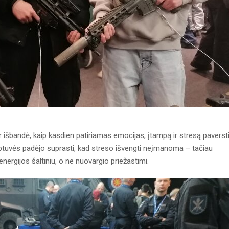
ir išbandė, kaip kasdien patiriamas emocijas, įtampą ir stresą paverst
dirbtuvės padėjo suprasti, kad streso išvengti neįmanoma – tačiau
 energijos šaltiniu, o ne nuovargio priežastimi.