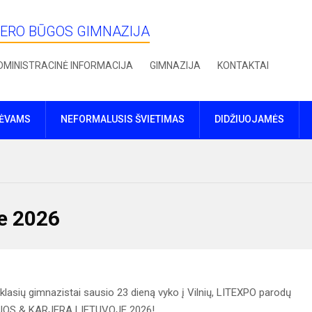
IERO BŪGOS GIMNAZIJA
DMINISTRACINĖ INFORMACIJA
GIMNAZIJA
KONTAKTAI
TĖVAMS
NEFORMALUSIS ŠVIETIMAS
DIDŽIUOJAMĖS
je 2026
IV klasių gimnazistai sausio 23 dieną vyko į Vilnių, LITEXPO parodų
UDIJOS & KARJERA LIETUVOJE 2026!