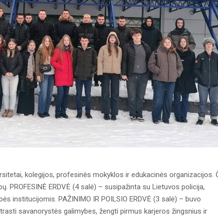
itetai, kolegijos, profesinės mokyklos ir edukacinės organizacijos. 
lūpų. PROFESINĖ ERDVĖ (4 salė) – susipažinta su Lietuvos policija,
ybės institucijomis. PAŽINIMO IR POILSIO ERDVĖ (3 salė) – buvo
atrasti savanorystės galimybes, žengti pirmus karjeros žingsnius ir