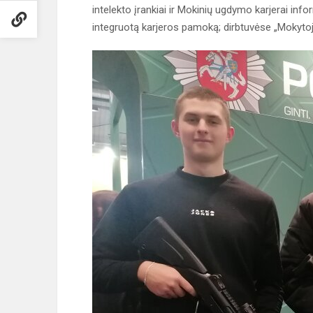
intelekto įrankiai ir Mokinių ugdymo karjerai info
integruotą karjeros pamoką; dirbtuvėse „Mokytojo 