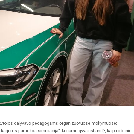
 mokytojos dalyvavo pedagogams organizuotuose mokymuose:
arjeros pamokos simuliacija”, kuriame gyvai išbandė, kaip dirbtinio