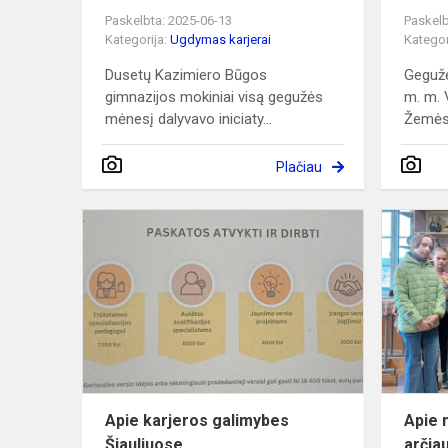
Paskelbta: 2025-06-13
Paskelb
Kategorija:
Ugdymas karjerai
Kategor
Dusetų Kazimiero Būgos
Gegužė
gimnazijos mokiniai visą gegužės
m. m. 
mėnesį dalyvavo iniciaty...
Žemės 
Plačiau
Apie
karjeros
galimybes
Šiauliuose
Apie karjeros galimybes
Apie 
Šiauliuose
arčia