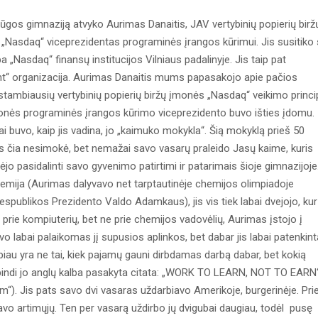
Būgos gimnaziją atvyko Aurimas Danaitis, JAV vertybinių popierių birž
os „Nasdaq“ viceprezidentas programinės įrangos kūrimui. Jis susitiko
a „Nasdaq“ finansų institucijos Vilniaus padalinyje. Jis taip pat
t“ organizacija. Aurimas Danaitis mums papasakojo apie pačios
tambiausių vertybinių popierių biržų įmonės „Nasdaq“ veikimo princi
 įmonės programinės įrangos kūrimo viceprezidento buvo išties įdomu.
i buvo, kaip jis vadina, jo „kaimuko mokykla“. Šią mokyklą prieš 50
s čia nesimokė, bet nemažai savo vasarų praleido Jasų kaime, kuris
ėjo pasidalinti savo gyvenimo patirtimi ir patarimais šioje gimnazijoje
emija (Aurimas dalyvavo net tarptautinėje chemijos olimpiadoje
ublikos Prezidento Valdo Adamkaus), jis vis tiek labai dvejojo, kur
a prie kompiuterių, bet ne prie chemijos vadovėlių, Aurimas įstojo į
 labai palaikomas jį supusios aplinkos, bet dabar jis labai patenkin
rbiau yra ne tai, kiek pajamų gauni dirbdamas darbą dabar, bet kokią
atspindi jo anglų kalba pasakyta citata: „WORK TO LEARN, NOT TO EARN
tum“). Jis pats savo dvi vasaras uždarbiavo Amerikoje, burgerinėje. Pri
savo artimųjų. Ten per vasarą uždirbo jų dvigubai daugiau, todėl pusę