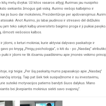
o kitų metų išvykai. Už kitos vasaros atlygį Aurimas jau nusipirko
tikslo siekiantis žmogus gali viską. Aurimo viešojo kalbėjimo ir
t kai jis buvo dar moksleivis, Prezidentūroje per apdovanojimus Auri
atsisakė. Anot Aurimo, jis labai jaudinosi ir stresavo dėl didžiulės
au jam teko sakyti kalbą universiteto baigimo proga ir ji puikiai pavyko
ą, išmosti viešosios kalbos.
 įdomi, o keturi mokiniai, kurie aktyviai dalyvavo paskaitoje ir
 gavo po knygą „Pinigų psichologija“, o kiti du - po „Nasdaq“ atributik
o puiki ir įdomi ne tik išsamiu paaiškinimu apie įmonės veikimo princi
itoje, irgi teigia: „Per šią paskaitą mums papasakojo apie „Nasdaq”
iančią istoriją. Taip pat šiek tiek susipažinome ir su investavimu,
rie suteikė motyvacijos patiems bandyti šiuos dalykus. Mano
antis bei įkvepiantis mokinius siekti savo svajonių“.