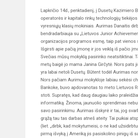
Lapkričio 14d., penktadienį, į Dusetų Kazimiero 
operatorės ir kapitalo rinkų technologijų tiekėj
vyresniųjų klasių mokiniais. Aurimas Danaitis dirb
bendradarbiauja su „Lietuvos Junior Achievemen
organizacijos programos esmę, taip pat vienos s
Išgirsti apie pačią įmonę ir jos veiklą iš pačio
Svečias mūsų mokyklą pasirinko neatsitiktinai. Ta
metų baigė jo mama Janina Girčytė. Nors pats ji
yra labai netoli Dusetų. Būtent todėl Aurimas nor
Nors pačiam Aurimui mokykloje labiau sekėsi ch
Bankoke, buvo apdovanotas to meto Lietuvos Resp
stoti. Supratęs, kad daug daugiau laiko praleidži
informatiką. Žinoma, jaunuolio sprendimas nebuvo
savo pasirinkimu. Aurimas išskyrė ir tai, jog sva
grąžą tau tas darbas atneš ateity. Tai puikiai 
(liet. „dirbk, kad mokytumeisi, o ne kad užsidirb
pirmą išvyką į Ameriką jis pasiskolino pinigų iš 