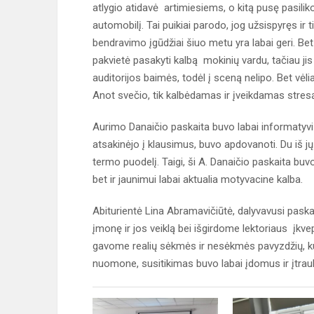
atlygio atidavė artimiesiems, o kitą pusę pasilik
automobilį. Tai puikiai parodo, jog užsispyręs ir 
bendravimo įgūdžiai šiuo metu yra labai geri. Be
pakvietė pasakyti kalbą mokinių vardu, tačiau jis 
auditorijos baimės, todėl į sceną nelipo. Bet vėli
Anot svečio, tik kalbėdamas ir įveikdamas stres
Aurimo Danaičio paskaita buvo labai informatyvi ir
atsakinėjo į klausimus, buvo apdovanoti. Du iš jų
termo puodelį. Taigi, ši A. Danaičio paskaita buv
bet ir jaunimui labai aktualia motyvacine kalba.
Abiturientė Lina Abramavičiūtė, dalyvavusi paska
įmonę ir jos veiklą bei išgirdome lektoriaus įkvep
gavome realių sėkmės ir nesėkmės pavyzdžių, ku
nuomone, susitikimas buvo labai įdomus ir įtrauki