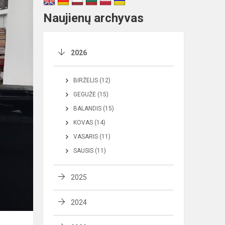
Naujienų archyvas
2026
BIRŽELIS (12)
GEGUŽĖ (15)
BALANDIS (15)
KOVAS (14)
VASARIS (11)
SAUSIS (11)
2025
2024