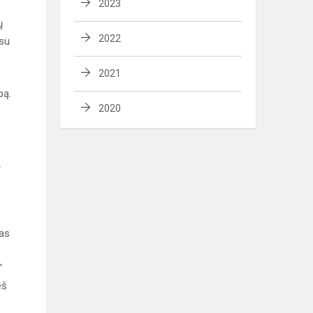
2023
ų
2022
 su
2021
pą.
2020
.
tas
“
eš