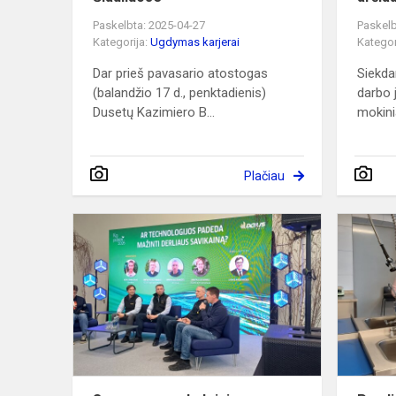
Paskelbta: 2025-04-27
Paskelb
Kategorija:
Ugdymas karjerai
Kategor
Dar prieš pavasario atostogas
Siekda
(balandžio 17 d., penktadienis)
darbo 
Dusetų Kazimiero B...
mokini
Plačiau
Sumanaus
moksleivio
akademijoje
–
trečiasis
susitikimas