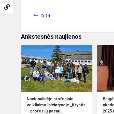
Grįžti
Ankstesnės naujienos
Nacionalinėj
profesinio
veiklinimo
iniciatyvoje
„Kryptis
–...
Nacionalinėje profesinio
Baigė
veiklinimo iniciatyvoje „Kryptis
akade
– profesijų pasau...
2025 