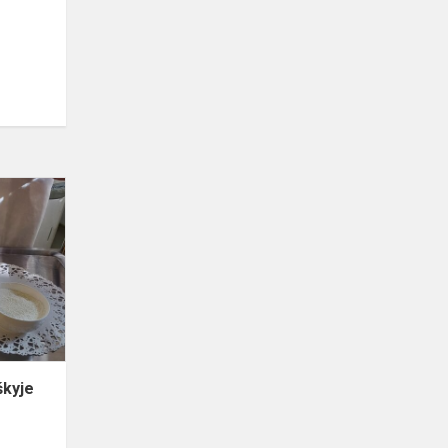
Agroverslo
įmonėje
Rokiškyje
škyje