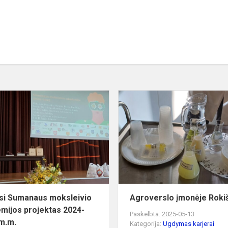
e
Baigėsi
Sumanaus
moksleivio
akademijos
projektas
2024-
2025...
si Sumanaus moksleivio
Agroverslo įmonėje Roki
mijos projektas 2024-
Paskelbta: 2025-05-13
m.m.
Kategorija:
Ugdymas karjerai