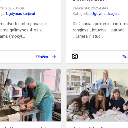
ta: 2025-04-09
Paskelbta: 2025-04-06
ija:
Ugdymas karjerai
Kategorija:
Ugdymas karjerai
mi atverti darbo pasaulį ir
Didžiausias profesinio infor
jame galimybes 4-os kl.
renginys Lietuvoje – paroda
ams (mokyt...
,,Karjera ir stud...
Plačiau
Pla
Pusdienis
Utenos
regioninio
profesinio
mokymo
centre
(URPMC...