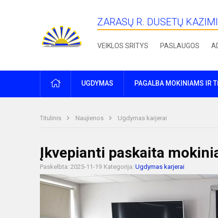
ZARASŲ R. DUSETŲ KAZIM
VEIKLOS SRITYS
PASLAUGOS
A
PRADŽIA
UGDYMAS
PAGALBA MOKINIAMS IR 
Titulinis
Naujienos
Ugdymas karjerai
Įkvepianti paskaita mokin
Paskelbta: 2025-11-19
Kategorija:
Ugdymas karjerai