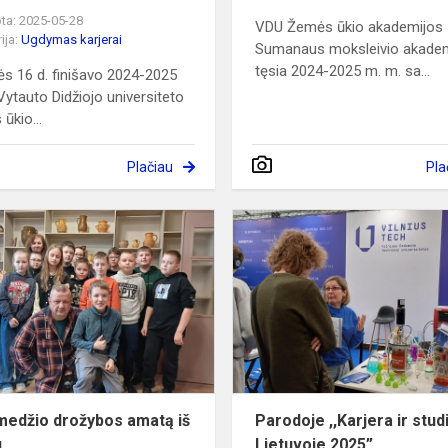
ta: 2025-05-28
VDU Žemės ūkio akademijos
ija:
Ugdymas karjerai
Sumanaus moksleivio akadem
tęsia 2024-2025 m. m. sa...
s 16 d. finišavo 2024-2025
Vytauto Didžiojo universiteto
ūkio...
Plačiau
Pla
Apie
medžio
drožybos
amatą
iš
arčiau
medžio drožybos amatą iš
Parodoje ,,Karjera ir stud
u
Lietuvoje 2025”