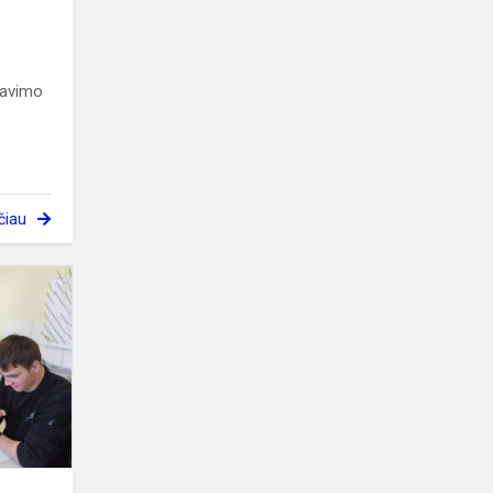
mavimo
čiau
Apie
veiklas
Sumanaus
moksleivio
akademijoje