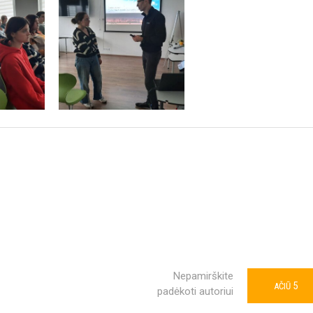
Nepamirškite
5
AČIŪ
padėkoti autoriui