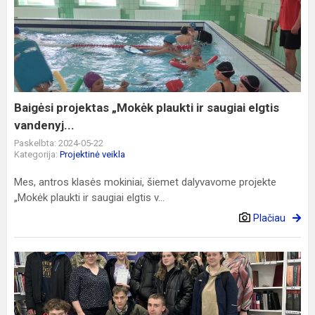
projektas
„Mokėk
plaukti
ir
saugiai
elgtis
vandenyj...
Baigėsi projektas „Mokėk plaukti ir saugiai elgtis
vandenyj...
Paskelbta: 2024-05-22
Kategorija:
Projektinė veikla
Mes, antros klasės mokiniai, šiemet dalyvavome projekte
„Mokėk plaukti ir saugiai elgtis v...
Plačiau
Žygiais,
o
ne
žodžiais