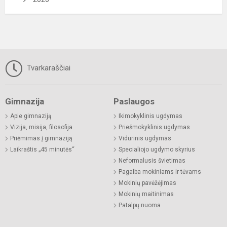
Tvarkaraščiai
Gimnazija
Paslaugos
Apie gimnaziją
Ikimokyklinis ugdymas
Vizija, misija, filosofija
Priešmokyklinis ugdymas
Priėmimas į gimnaziją
Vidurinis ugdymas
Laikraštis „45 minutės“
Specialiojo ugdymo skyrius
Neformalusis švietimas
Pagalba mokiniams ir tėvams
Mokinių pavėžėjimas
Mokinių maitinimas
Patalpų nuoma