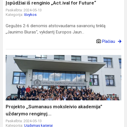
Įspūdžiai iš renginio „Act.ival for Future“
Paskelbta: 2024-05-13
Kategorija:
Išvykos
Gegužės 2-6 dienomis atstovaudama savanorių tinklą
„Jaunimo Biuras“, vykdantį Europos Jaun...
Plačiau
Projekto
,,Sumanaus
moksleivio
akademija”
uždarymo
renginyj...
Projekto ,,Sumanaus moksleivio akademija”
uždarymo renginyj...
Paskelbta: 2024-05-13
Kategorija:
Ugdymas karjerai