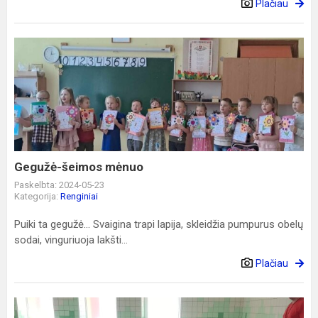
Plačiau
Gegužė-
šeimos
mėnuo
Gegužė-šeimos mėnuo
Paskelbta: 2024-05-23
Kategorija:
Renginiai
Puiki ta gegužė… Svaigina trapi lapija, skleidžia pumpurus obelų
sodai, vinguriuoja lakšti...
Plačiau
Baigėsi