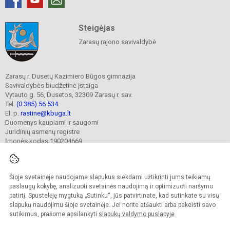
Steigėjas
Zarasų rajono savivaldybė
Zarasų r. Dusetų Kazimiero Būgos gimnazija
Savivaldybės biudžetinė įstaiga
Vytauto g. 56, Dusetos, 32309 Zarasų r. sav.
Tel.
(0 385) 56 534
El. p.
rastine@kbuga.lt
Duomenys kaupiami ir saugomi
Juridinių asmenų registre
Įmonės kodas 190204669
Šioje svetainėje naudojame slapukus siekdami užtikrinti jums teikiamų
© 2023. Zarasų r. Dusetų Kazimiero Būgos gimnazija. Visos teisės saugomos.
Kopijuoti turinį be raštiško gimnazijos sutikimo griežtai draudžiama.
paslaugų kokybę, analizuoti svetainės naudojimą ir optimizuoti naršymo
patirtį. Spustelėję mygtuką „Sutinku“, jūs patvirtinate, kad sutinkate su visų
Prieinamumo paraiška
Slapukų valdymas
slapukų naudojimu šioje svetainėje. Jei norite atšaukti arba pakeisti savo
sutikimus, prašome apsilankyti
slapukų valdymo puslapyje
.
Sumanus būdas atnaujinti
mokyklos interneto