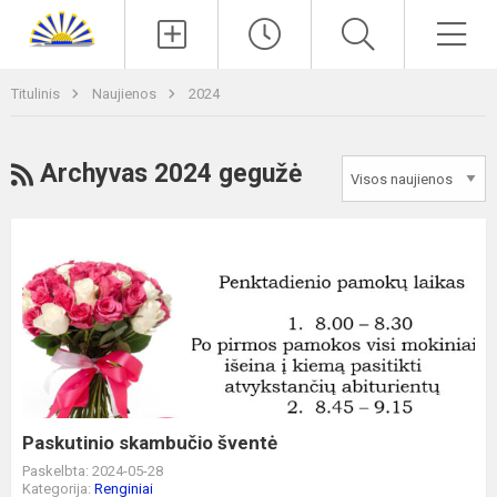
Paieška
Men
Titulinis
Naujienos
2024
RSS
Archyvas 2024 gegužė
Paskutinio
skambučio
šventė
Paskutinio skambučio šventė
Paskelbta: 2024-05-28
Kategorija:
Renginiai