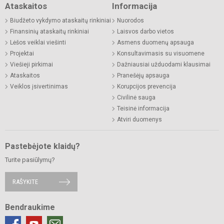
Ataskaitos
Informacija
Biudžeto vykdymo ataskaitų rinkiniai
Nuorodos
Finansinių ataskaitų rinkiniai
Laisvos darbo vietos
Lėšos veiklai viešinti
Asmens duomenų apsauga
Projektai
Konsultavimasis su visuomene
Viešieji pirkimai
Dažniausiai užduodami klausimai
Ataskaitos
Pranešėjų apsauga
Veiklos įsivertinimas
Korupcijos prevencija
Civilinė sauga
Teisinė informacija
Atviri duomenys
Pastebėjote klaidų?
Turite pasiūlymų?
RAŠYKITE
Bendraukime