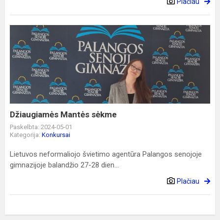
Plačiau
Džiaugiamės
Mantės
sėkme
Džiaugiamės Mantės sėkme
Paskelbta: 2024-05-01
Kategorija:
Konkursai
Lietuvos neformaliojo švietimo agentūra Palangos senojoje
gimnazijoje balandžio 27-28 dien...
Plačiau