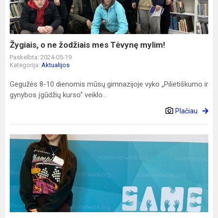
mes
Tėvynę
mylim!
Žygiais, o ne žodžiais mes Tėvynę mylim!
Paskelbta: 2024-05-19
Kategorija:
Aktualijos
Gegužės 8-10 dienomis mūsų gimnazijoje vyko „Pilietiškumo ir
gynybos įgūdžių kurso“ veiklo...
Plačiau
Įspūdžiai
iš
renginio
„Act.ival
for
Future“