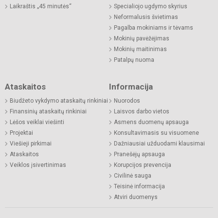
Laikraštis „45 minutės“
Specialiojo ugdymo skyrius
Neformalusis švietimas
Pagalba mokiniams ir tėvams
Mokinių pavėžėjimas
Mokinių maitinimas
Patalpų nuoma
Ataskaitos
Informacija
Biudžeto vykdymo ataskaitų rinkiniai
Nuorodos
Finansinių ataskaitų rinkiniai
Laisvos darbo vietos
Lėšos veiklai viešinti
Asmens duomenų apsauga
Projektai
Konsultavimasis su visuomene
Viešieji pirkimai
Dažniausiai užduodami klausimai
Ataskaitos
Pranešėjų apsauga
Veiklos įsivertinimas
Korupcijos prevencija
Civilinė sauga
Teisinė informacija
Atviri duomenys