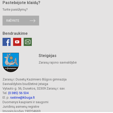
Pastebėjote klaidų?
Turite pasiūlymų?
RAŠYKITE
Bendraukime
Steigėjas
Zarasų rajono savivaldybė
Zarasų r. Dusetų Kazimiero Būgos gimnazija
Savivaldybės biudžetinė įstaiga
Vytauto g. 56, Dusetos, 32309 Zarasų r. sav.
Tel.
(0 385) 56 534
El. p.
rastine@kbuga.lt
Duomenys kaupiami ir saugomi
Juridinių asmenų registre
Įmonės kodas 190204669