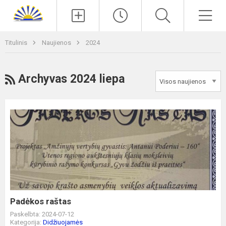
Paieška
Men
Titulinis
Naujienos
2024
RSS
Archyvas 2024 liepa
Padėkos
raštas
Padėkos raštas
Paskelbta: 2024-07-12
Kategorija:
Didžiuojamės