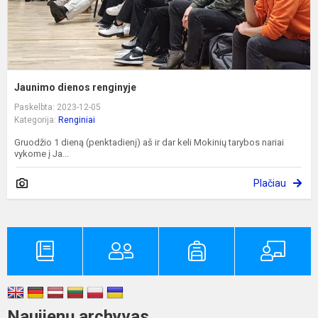
Jaunimo dienos renginyje
Paskelbta: 2023-12-05
Kategorija:
Renginiai
Gruodžio 1 dieną (penktadienį) aš ir dar keli Mokinių tarybos nariai
vykome į Ja...
Plačiau
Naujienų archyvas