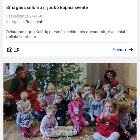
Smagaus šėlsmo ir juoko kupina šventė
Paskelbta: 2024-01-01
Kategorija:
Renginiai
Džiaugsmingos Kalėdų giesmės, keitimasis dovanomis, šventiniai
palinkėjimai – to...
Plačiau
E
v