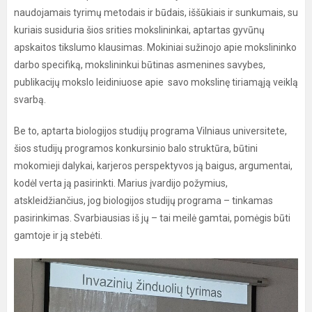
naudojamais tyrimų metodais ir būdais, iššūkiais ir sunkumais, su
kuriais susiduria šios srities mokslininkai, aptartas gyvūnų
apskaitos tikslumo klausimas. Mokiniai sužinojo apie mokslininko
darbo specifiką, mokslininkui būtinas asmenines savybes,
publikacijų mokslo leidiniuose apie savo mokslinę tiriamąją veiklą
svarbą.
Be to, aptarta biologijos studijų programa Vilniaus universitete,
šios studijų programos konkursinio balo struktūra, būtini
mokomieji dalykai, karjeros perspektyvos ją baigus, argumentai,
kodėl verta ją pasirinkti. Marius įvardijo požymius,
atskleidžiančius, jog biologijos studijų programa – tinkamas
pasirinkimas. Svarbiausias iš jų – tai meilė gamtai, pomėgis būti
gamtoje ir ją stebėti.