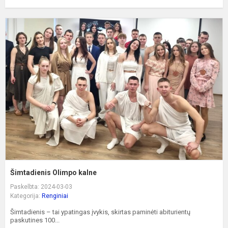
Š
O
k
Šimtadienis Olimpo kalne
Paskelbta: 2024-03-03
Kategorija:
Renginiai
Šimtadienis – tai ypatingas įvykis, skirtas paminėti abiturientų
paskutines 100...