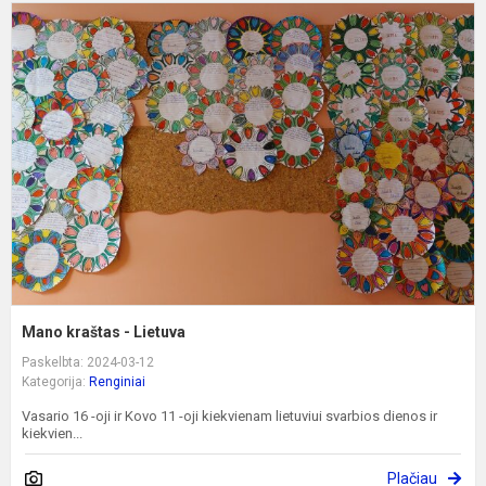
M
k
-
L
Mano kraštas - Lietuva
Paskelbta: 2024-03-12
Kategorija:
Renginiai
Vasario 16 -oji ir Kovo 11 -oji kiekvienam lietuviui svarbios dienos ir
kiekvien...
Plačiau