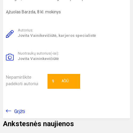
Ąžuolas Barzda, 8 kl. mokinys
Autorius:
Jovita Vainikevičiūtė, karjeros specialistė
Nuotraukų autorius(-iai):
Jovita Vaininkevičiūtė
Nepamirškite
9
AČIŪ
padėkoti autoriui
Grįžti
Ankstesnės naujienos