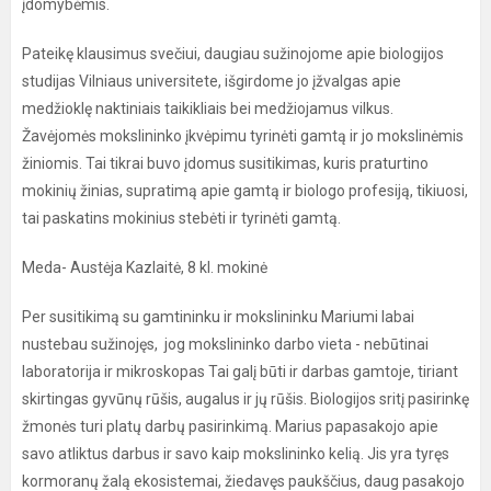
įdomybėmis.
Pateikę klausimus svečiui, daugiau sužinojome apie biologijos
studijas Vilniaus universitete, išgirdome jo įžvalgas apie
medžioklę naktiniais taikikliais bei medžiojamus vilkus.
Žavėjomės mokslininko įkvėpimu tyrinėti gamtą ir jo mokslinėmis
žiniomis. Tai tikrai buvo įdomus susitikimas, kuris praturtino
mokinių žinias, supratimą apie gamtą ir biologo profesiją, tikiuosi,
tai paskatins mokinius stebėti ir tyrinėti gamtą.
Meda- Austėja Kazlaitė, 8 kl. mokinė
Per susitikimą su gamtininku ir mokslininku Mariumi labai
nustebau sužinojęs, jog mokslininko darbo vieta - nebūtinai
laboratorija ir mikroskopas Tai galį būti ir darbas gamtoje, tiriant
skirtingas gyvūnų rūšis, augalus ir jų rūšis. Biologijos sritį pasirinkę
žmonės turi platų darbų pasirinkimą. Marius papasakojo apie
savo atliktus darbus ir savo kaip mokslininko kelią. Jis yra tyręs
kormoranų žalą ekosistemai, žiedavęs paukščius, daug pasakojo