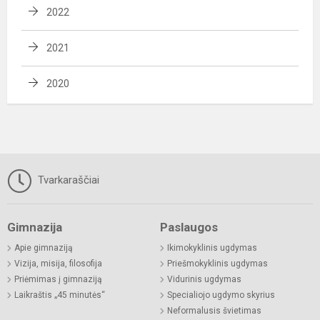
2022
2021
2020
Tvarkaraščiai
Gimnazija
Paslaugos
Apie gimnaziją
Ikimokyklinis ugdymas
Vizija, misija, filosofija
Priešmokyklinis ugdymas
Priėmimas į gimnaziją
Vidurinis ugdymas
Laikraštis „45 minutės“
Specialiojo ugdymo skyrius
Neformalusis švietimas