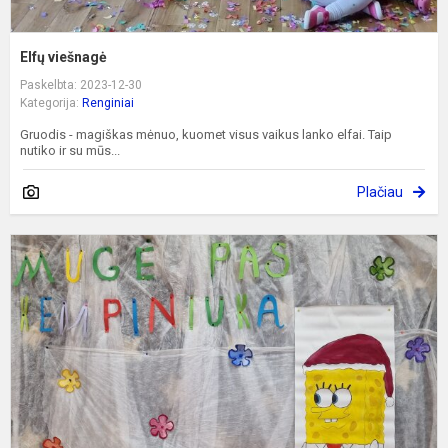
Elfų viešnagė
Paskelbta: 2023-12-30
Kategorija:
Renginiai
Gruodis - magiškas mėnuo, kuomet visus vaikus lanko elfai. Taip
nutiko ir su mūs...
Plačiau
K
m
-
2