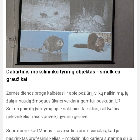
Dabartinis mokslininko tyrimų objektas - smulkieji
graužikai
Žemės dienos proga kalbėtasi ir apie požiūrį į vilkų naikinimą, jų
žalą ir naudą žmogaus ūkinei veiklai ir gamtai, paskutinį LR
Seimo priimtą įstatymą apie naktinius taikiklius, rail Baltica
geležinkelio trasos poveikį gyvūnų gerovei.
Supratome, kad Marius - savo srities profesionalas, kad jo
pasirinktas profesinis kelias – mokslininko karjera sutampa su jo