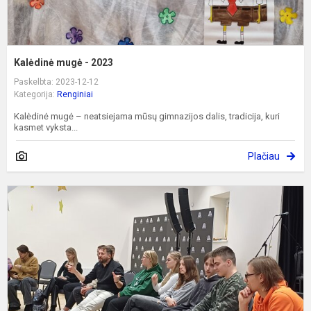
Kalėdinė mugė - 2023
Paskelbta: 2023-12-12
Kategorija:
Renginiai
Kalėdinė mugė – neatsiejama mūsų gimnazijos dalis, tradicija, kuri
kasmet vyksta...
Plačiau
J
d
r