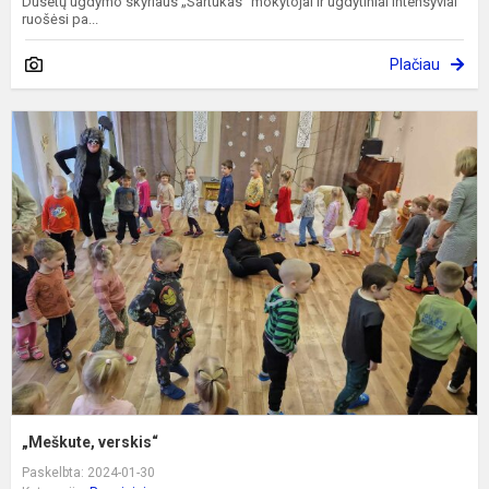
Dusetų ugdymo skyriaus „Sartukas“ mokytojai ir ugdytiniai intensyviai
ruošėsi pa...
Plačiau
„
v
„Meškute, verskis“
Paskelbta: 2024-01-30