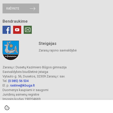
RAŠYKITE
Bendraukime
Steigėjas
Zarasų rajono savivaldybė
Zarasų r. Dusetų Kazimiero Būgos gimnazija
Savivaldybės biudžetinė įstaiga
Vytauto g. 56, Dusetos, 32309 Zarasų r. sav.
Tel.
(0 385) 56 534
El. p.
rastine@kbuga.lt
Duomenys kaupiami ir saugomi
Juridinių asmenų registre
Įmonės kodas 190204669