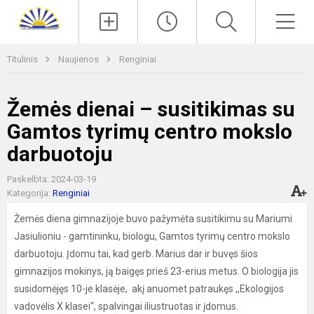
Paieška
Men
Titulinis
Naujienos
Renginiai
Žemės dienai – susitikimas su
Gamtos tyrimų centro mokslo
darbuotoju
Paskelbta: 2024-03-19
Kategorija:
Renginiai
Žemės diena gimnazijoje buvo pažymėta susitikimu su Mariumi
Jasiulioniu - gamtininku, biologu, Gamtos tyrimų centro mokslo
darbuotoju. Įdomu tai, kad gerb. Marius dar ir buvęs šios
gimnazijos mokinys, ją baigęs prieš 23-erius metus. O biologija jis
susidomėjęs 10-je klasėje, akį anuomet patraukęs ,,Ekologijos
vadovėlis X klasei“, spalvingai iliustruotas ir įdomus.