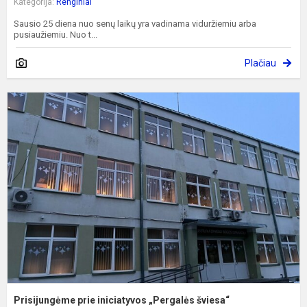
Kategorija:
Renginiai
Sausio 25 diena nuo senų laikų yra vadinama viduržiemiu arba
pusiaužiemiu. Nuo t...
Plačiau
P
p
i
„
š
Prisijungėme prie iniciatyvos „Pergalės šviesa“