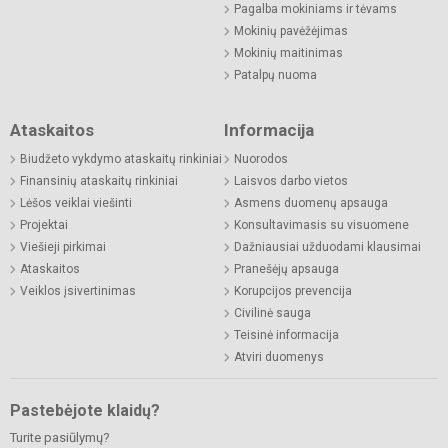
Pagalba mokiniams ir tėvams
Mokinių pavėžėjimas
Mokinių maitinimas
Patalpų nuoma
Ataskaitos
Informacija
Biudžeto vykdymo ataskaitų rinkiniai
Nuorodos
Finansinių ataskaitų rinkiniai
Laisvos darbo vietos
Lėšos veiklai viešinti
Asmens duomenų apsauga
Projektai
Konsultavimasis su visuomene
Viešieji pirkimai
Dažniausiai užduodami klausimai
Ataskaitos
Pranešėjų apsauga
Veiklos įsivertinimas
Korupcijos prevencija
Civilinė sauga
Teisinė informacija
Atviri duomenys
Pastebėjote klaidų?
Turite pasiūlymų?