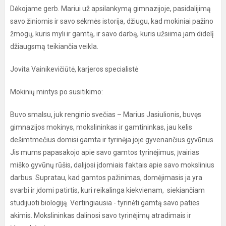
Dėkojame gerb. Mariui už apsilankymą gimnazijoje, pasidalijimą
savo žiniomis ir savo sėkmės istorija, džiugu, kad mokiniai pažino
žmogų, kuris myli ir gamtą, ir savo darbą, kuris užsiima jam didelį
džiaugsmą teikiančia veikla.
Jovita Vainikevičiūtė, karjeros specialistė
Mokinių mintys po susitikimo:
Buvo smalsu, juk renginio svečias – Marius Jasiulionis, buvęs
gimnazijos mokinys, mokslininkas ir gamtininkas, jau kelis
dešimtmečius domisi gamta ir tyrinėja joje gyvenančius gyvūnus.
Jis mums papasakojo apie savo gamtos tyrinėjimus, įvairias
miško gyvūnų rūšis, dalijosi įdomiais faktais apie savo mokslinius
darbus. Supratau, kad gamtos pažinimas, domėjimasis ja yra
svarbi ir įdomi patirtis, kuri reikalinga kiekvienam, siekiančiam
studijuoti biologiją. Vertingiausia - tyrinėti gamtą savo paties
akimis. Mokslininkas dalinosi savo tyrinėjimų atradimais ir