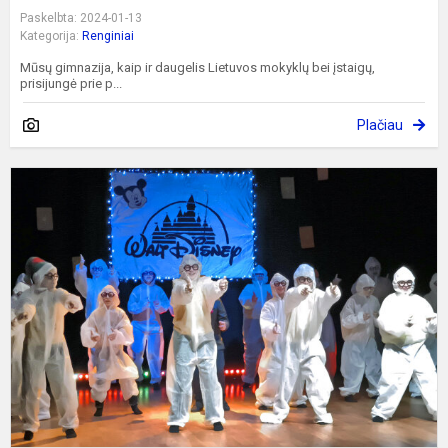
Paskelbta: 2024-01-13
Kategorija:
Renginiai
Mūsų gimnazija, kaip ir daugelis Lietuvos mokyklų bei įstaigų,
prisijungė prie p...
Plačiau
S
š
ir
j
k
š