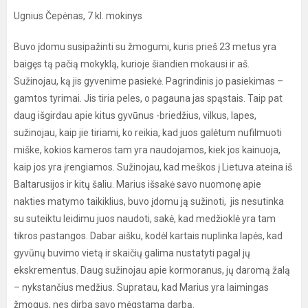
Ugnius Čepėnas, 7 kl. mokinys
Buvo įdomu susipažinti su žmogumi, kuris prieš 23 metus yra
baigęs tą pačią mokyklą, kurioje šiandien mokausi ir aš.
Sužinojau, ką jis gyvenime pasiekė. Pagrindinis jo pasiekimas –
gamtos tyrimai. Jis tiria peles, o pagauna jas spąstais. Taip pat
daug išgirdau apie kitus gyvūnus -briedžius, vilkus, lapes,
sužinojau, kaip jie tiriami, ko reikia, kad juos galėtum nufilmuoti
miške, kokios kameros tam yra naudojamos, kiek jos kainuoja,
kaip jos yra įrengiamos. Sužinojau, kad meškos į Lietuva ateina iš
Baltarusijos ir kitų šaliu. Marius išsakė savo nuomonę apie
nakties matymo taikiklius, buvo įdomu ją sužinoti, jis nesutinka
su suteiktu leidimu juos naudoti, sakė, kad medžioklė yra tam
tikros pastangos. Dabar aišku, kodėl kartais nuplinka lapės, kad
gyvūnų buvimo vietą ir skaičių galima nustatyti pagal jų
ekskrementus. Daug sužinojau apie kormoranus, jų daromą žalą
– nykstančius medžius. Supratau, kad Marius yra laimingas
žmogus, nes dirba savo mėgstamą darbą.