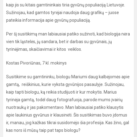
kaip jis su kitais gamtininkais tiria gyvūnų populiaciją Lietuvoje.
Sužinojau, kad gamtos tyrėjai naudoja daug grafikų – juose
pateikia informacija apie gyvūnų populiaciją.
Per šį susitikimą man labiausiai patiko sužinoti, kad biologija nėra
vien tik ląstelės, jų sandara, bet ir darbas su gyvūnais, jų
tyrinėjimas, skaičiavimai ir kitos veiklos.
Kostas Pivoriūnas, 7 kl. mokinys
Susitikime su gamtininku, biologu Mariumi daug kalbėjomės apie
gamtą, reiškinius, kurie vyksta gyvūnijos pasaulyje. Sužinojau,
kaip tapti biologu, ką reikia studijuoti ir kur mokytis. Marius
tyrinėja gamtą, todėl daug fotografuoja, parodė mums įvairių
nuotraukų ir jas pakomentavo. Man labiausiai patiko klausytis
apie laukinius gyvūnus ir klausinėti. Šis susitikimas buvo įdomus
ir, manau, jog kažkas tikrai susidomėjo šia profesija. Kas žino, gal
kas nors iš mūsų taip pat taps biologu?