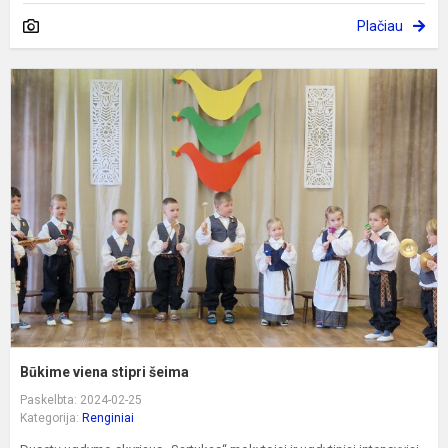
Plačiau
B
v
s
š
Būkime viena stipri šeima
Paskelbta: 2024-02-25
Kategorija:
Renginiai