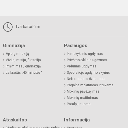
Tvarkaraščiai
Gimnazija
Paslaugos
Apie gimnaziją
Ikimokyklinis ugdymas
Vizija, misija, filosofija
Priešmokyklinis ugdymas
Priėmimas į gimnaziją
Vidurinis ugdymas
Laikraštis „45 minutės“
Specialiojo ugdymo skyrius
Neformalusis švietimas
Pagalba mokiniams ir tėvams
Mokinių pavėžėjimas
Mokinių maitinimas
Patalpų nuoma
Ataskaitos
Informacija