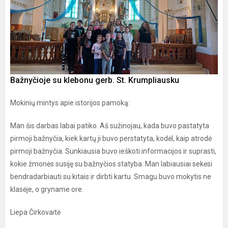
Bažnyčioje su klebonu gerb. St. Krumpliausku
Mokinių mintys apie istorijos pamoką:
Man šis darbas labai patiko. Aš sužinojau, kada buvo pastatyta
pirmoji bažnyčia, kiek kartų ji buvo perstatyta, kodėl, kaip atrodė
pirmoji bažnyčia. Sunkiausia buvo ieškoti informacijos ir suprasti,
kokie žmonės susiję su bažnyčios statyba. Man labiausiai sekėsi
bendradarbiauti su kitais ir dirbti kartu. Smagu buvo mokytis ne
klasėje, o gryname ore.
Liepa Čirkovaitė