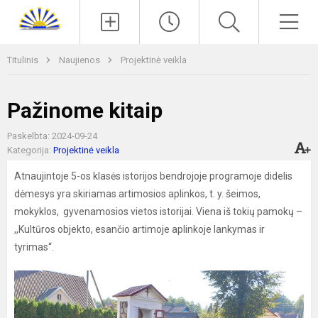
Paieška
Men
Titulinis
Naujienos
Projektinė veikla
Pažinome kitaip
Paskelbta: 2024-09-24
Kategorija:
Projektinė veikla
Atnaujintoje 5-os klasės istorijos bendrojoje programoje didelis
dėmesys yra skiriamas artimosios aplinkos, t. y. šeimos,
mokyklos, gyvenamosios vietos istorijai. Viena iš tokių pamokų –
,,Kultūros objekto, esančio artimoje aplinkoje lankymas ir
tyrimas“.