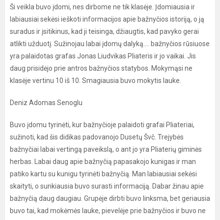
Ši veikla buvo įdomi, nes dirbome ne tik klasėje. Įdomiausia ir
labiausiai sekėsi ieškoti informacijos apie bažnyčios istoriją, o ją
suradus ir įsitikinus, kad ji teisinga, džiaugtis, kad pavyko gerai
atlikti užduotį. Sužinojau labai įdomų dalyką.... bažnyčios rūsiuose
yra palaidotas grafas Jonas Liudvikas Pliateris ir jo vaikai. Jis
daug prisidėjo prie antros bažnyčios statybos. Mokymąsi ne
klasėje vertinu 10 iš 10. Smagiausia buvo mokytis lauke.
Deniz Adomas Senoglu
Buvo įdomu tyrinėti, kur bažnyčioje palaidoti grafai Pliateriai,
sužinoti, kad šis didikas padovanojo Dusetų Švč. Trejybės
bažnyčiai labai vertingą paveikslą, o ant jo yra Pliaterių giminės
herbas. Labai daug apie bažnyčią papasakojo kunigas ir man
patiko kartu su kunigu tyrinėti bažnyčią. Man labiausiai sekėsi
skaityti, o sunkiausia buvo surasti informaciją. Dabar žinau apie
bažnyčią daug daugiau. Grupėje dirbti buvo linksma, bet geriausia
buvo tai, kad mokėmės lauke, pievelėje prie bažnyčios ir buvo ne