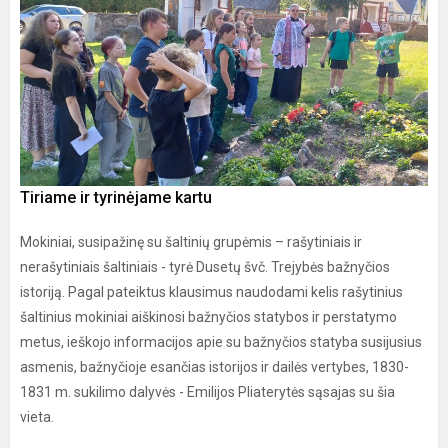
Tiriame ir tyrinėjame kartu
Mokiniai, susipažinę su šaltinių grupėmis – rašytiniais ir
nerašytiniais šaltiniais - tyrė Dusetų švč. Trejybės bažnyčios
istoriją. Pagal pateiktus klausimus naudodami kelis rašytinius
šaltinius mokiniai aiškinosi bažnyčios statybos ir perstatymo
metus, ieškojo informacijos apie su bažnyčios statyba susijusius
asmenis, bažnyčioje esančias istorijos ir dailės vertybes, 1830-
1831 m. sukilimo dalyvės - Emilijos Pliaterytės sąsajas su šia
vieta.