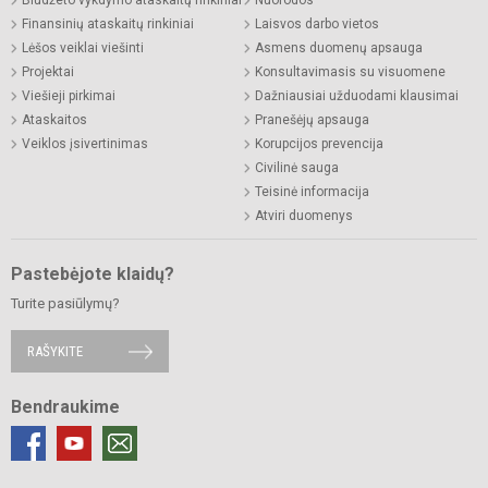
Biudžeto vykdymo ataskaitų rinkiniai
Nuorodos
Finansinių ataskaitų rinkiniai
Laisvos darbo vietos
Lėšos veiklai viešinti
Asmens duomenų apsauga
Projektai
Konsultavimasis su visuomene
Viešieji pirkimai
Dažniausiai užduodami klausimai
Ataskaitos
Pranešėjų apsauga
Veiklos įsivertinimas
Korupcijos prevencija
Civilinė sauga
Teisinė informacija
Atviri duomenys
Pastebėjote klaidų?
Turite pasiūlymų?
RAŠYKITE
Bendraukime