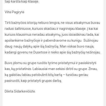
taip karšta kaip klasėje.
Viltė Pagirytė
Tirti bažnyčios istoriją nebuvo lengva, ne visus atsakymus buvau
radusi šaltiniuose, kuriuos skaičiau ir nagrinėjau klasėje. Į kai kai
kuriuos klausimus neradau atsakymų, juos išsiaiškinau tada, kai
apsilankėme bažnyčioje ir pabendravome su kunigu. Sužinojau
daug naujų dalykų apie šią bažnyčią. Man viskas buvo nauja,
kadangi gyvenu ne Dusetose ir nieko apie šią bažnyčią nežinojau.
Buvo įdomu su grupe ruoštis tyrimo pristatymui ir pasiskirstyti
kas, ką pristatinės. Labiausiai man sekėsi dirbti su grupe. Žinau,
ką galėčiau labiau patobulinti kitą kartą – turėčiau geriau
pasiruošti, kaip pristatyti grupės darbą.
Dileta Sidarkevičiūtė.