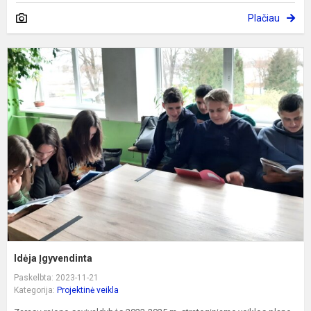
Plačiau
I
Į
Idėja Įgyvendinta
Paskelbta: 2023-11-21
Kategorija:
Projektinė veikla