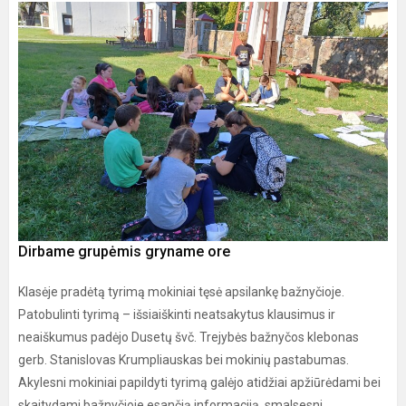
Dirbame grupėmis gryname ore
Klasėje pradėtą tyrimą mokiniai tęsė apsilankę bažnyčioje.
Patobulinti tyrimą – išsiaiškinti neatsakytus klausimus ir
neaiškumus padėjo Dusetų švč. Trejybės bažnyčos klebonas
gerb. Stanislovas Krumpliauskas bei mokinių pastabumas.
Akylesni mokiniai papildyti tyrimą galėjo atidžiai apžiūrėdami bei
skaitydami bažnyčioje esančią informaciją, smalsesni