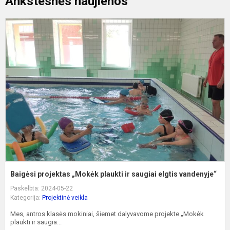
Ankstesnės naujienos
B
p
„
p
ir
s
e
v
Baigėsi projektas „Mokėk plaukti ir saugiai elgtis vandenyje“
Paskelbta: 2024-05-22
Kategorija:
Projektinė veikla
Mes, antros klasės mokiniai, šiemet dalyvavome projekte „Mokėk
plaukti ir saugia...