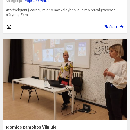
Kategorija:
Projektinė veikla
Atsižvelgiant į Zarasų rajono savivaldybės jaunimo reikalų tarybos
siūlymą, Zara...
Plačiau
Į
p
V
Įdomios pamokos Vilniuje