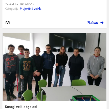
Paskelbta: 2022-06-14
Kategorija:
Projektinė veikla
Plačiau
S
v
t
Smagi veikla tęsiasi