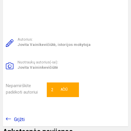
Autorius:
Jovita Vainikevičiūtė, istorijos mokytoja
Nuotraukų autorius(-iai):
Jovita Vaininkevičiūtė
Nepamirškite
2
AČIŪ
padėkoti autoriui
Grįžti