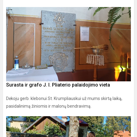
Surasta ir grafo J. l. Pliaterio palaidojimo vieta
Dėkoju gerb. klebonui St. Krumpliauskui už mums skirtą laiką,
pasidalinimą žiniomis ir malonų bendravimą.