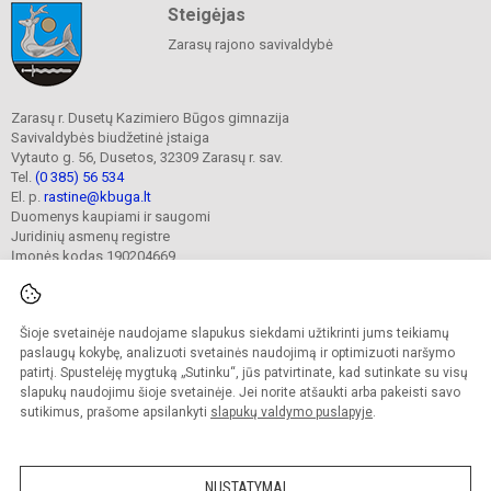
Steigėjas
Zarasų rajono savivaldybė
Zarasų r. Dusetų Kazimiero Būgos gimnazija
Savivaldybės biudžetinė įstaiga
Vytauto g. 56, Dusetos, 32309 Zarasų r. sav.
Tel.
(0 385) 56 534
El. p.
rastine@kbuga.lt
Duomenys kaupiami ir saugomi
Juridinių asmenų registre
Įmonės kodas 190204669
Šioje svetainėje naudojame slapukus siekdami užtikrinti jums teikiamų
© 2023. Zarasų r. Dusetų Kazimiero Būgos gimnazija. Visos teisės saugomos.
Kopijuoti turinį be raštiško gimnazijos sutikimo griežtai draudžiama.
paslaugų kokybę, analizuoti svetainės naudojimą ir optimizuoti naršymo
patirtį. Spustelėję mygtuką „Sutinku“, jūs patvirtinate, kad sutinkate su visų
Prieinamumo paraiška
Slapukų valdymas
slapukų naudojimu šioje svetainėje. Jei norite atšaukti arba pakeisti savo
sutikimus, prašome apsilankyti
slapukų valdymo puslapyje
.
Sumanus būdas atnaujinti
mokyklos interneto
svetainę
NUSTATYMAI