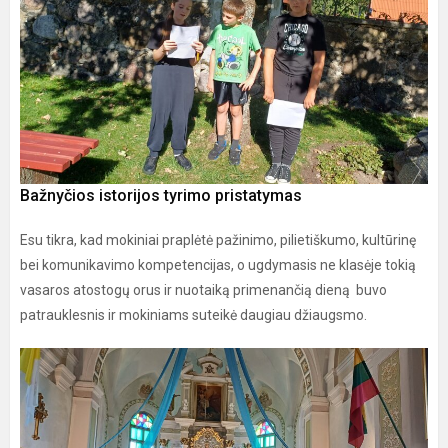
Bažnyčios istorijos tyrimo pristatymas
Esu tikra, kad mokiniai praplėtė pažinimo, pilietiškumo, kultūrinę
bei komunikavimo kompetencijas, o ugdymasis ne klasėje tokią
vasaros atostogų orus ir nuotaiką primenančią dieną buvo
patrauklesnis ir mokiniams suteikė daugiau džiaugsmo.