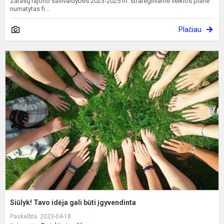
Zarasų rajono savivaldybės 2023-2025 m. strateginiame veiklos plane
numatytas fi...
Plačiau
S
T
i
g
b
į
Siūlyk! Tavo idėja gali būti įgyvendinta
Paskelbta: 2023-04-18