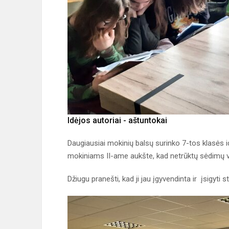
Idėjos autoriai - aštuntokai
Daugiausiai mokinių balsų surinko 7-tos klasės idė
mokiniams II-ame aukšte, kad netrūktų sėdimų vi
Džiugu pranešti, kad ji jau įgyvendinta ir įsigyti 