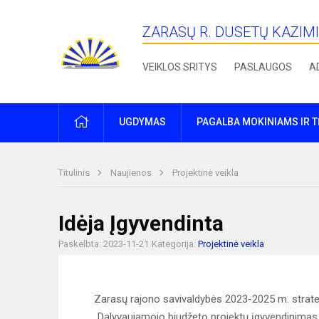
ZARASŲ R. DUSETŲ KAZIM
VEIKLOS SRITYS
PASLAUGOS
A
PRADŽIA
UGDYMAS
PAGALBA MOKINIAMS IR 
Titulinis
Naujienos
Projektinė veikla
Idėja Įgyvendinta
Paskelbta: 2023-11-21
Kategorija:
Projektinė veikla
Zarasų rajono savivaldybės 2023-2025 m. strat
„Dalyvaujamojo biudžeto projektų įgyvendinimas