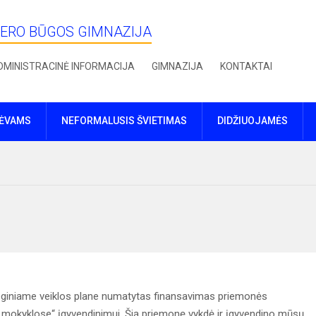
IERO BŪGOS GIMNAZIJA
DMINISTRACINĖ INFORMACIJA
GIMNAZIJA
KONTAKTAI
TĖVAMS
NEFORMALUSIS ŠVIETIMAS
DIDŽIUOJAMĖS
eginiame veiklos plane numatytas finansavimas priemonės
 mokyklose“ įgyvendinimui. Šią priemonę vykdė ir įgyvendino mūsų