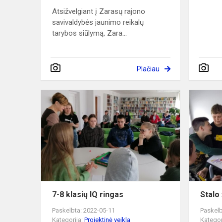
Atsižvelgiant į Zarasų rajono
savivaldybės jaunimo reikalų
tarybos siūlymą, Zara...
Plačiau
7-
8
klasių
IQ
ringas
7-8 klasių IQ ringas
Stalo
Paskelbta: 2022-05-11
Paskelb
Kategorija:
Projektinė veikla
Kategor