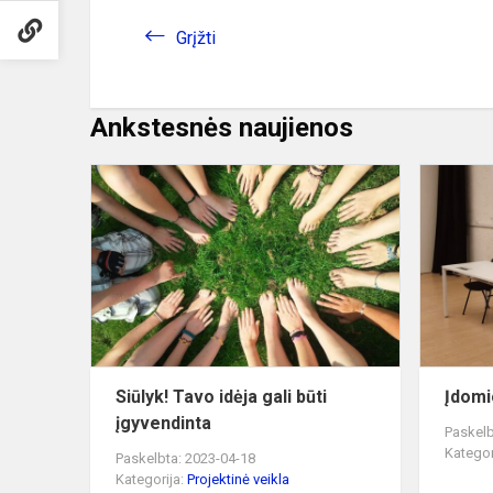
Grįžti
Ankstesnės naujienos
Siūlyk!
Tavo
idėja
gali
būti
įgyvendinta
Siūlyk! Tavo idėja gali būti
Įdomi
įgyvendinta
Paskelb
Kategor
Paskelbta: 2023-04-18
Kategorija:
Projektinė veikla