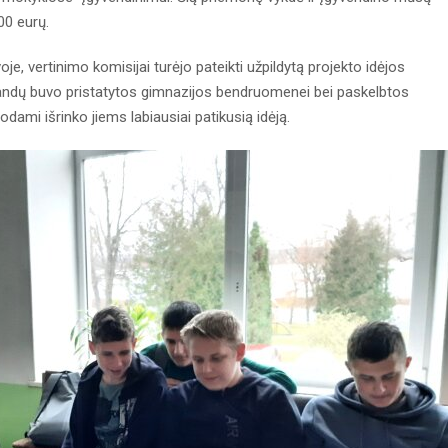
00 eurų.
, vertinimo komisijai turėjo pateikti užpildytą projekto idėjos
andų buvo pristatytos gimnazijos bendruomenei bei paskelbtos
dami išrinko jiems labiausiai patikusią idėją.