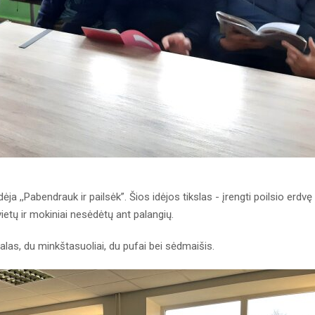
ja ,,Pabendrauk ir pailsėk”. Šios idėjos tikslas - įrengti poilsio erdvę
etų ir mokiniai nesėdėtų ant palangių.
stalas, du minkštasuoliai, du pufai bei sėdmaišis.