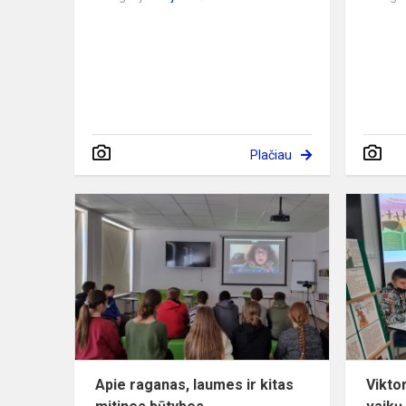
Plačiau
Apie
raganas,
laumes
ir
kitas
mitines
būtybes
Apie raganas, laumes ir kitas
Viktor