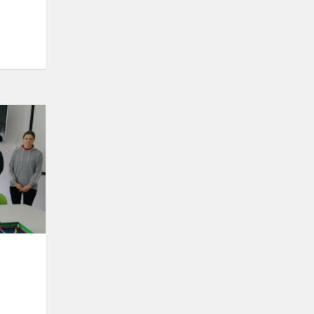
Smagi
veikla
tęsiasi