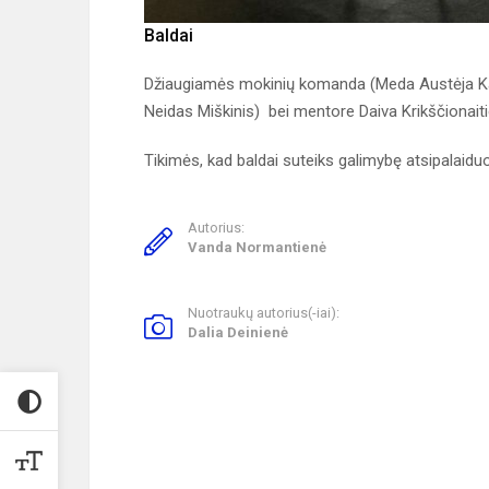
Baldai
Džiaugiamės mokinių komanda (Meda Austėja Kazl
Neidas Miškinis) bei mentore Daiva Krikščionaiti
Tikimės, kad baldai suteiks galimybę atsipalaiduot
Autorius:
Vanda Normantienė
Nuotraukų autorius(-iai):
Dalia Deinienė