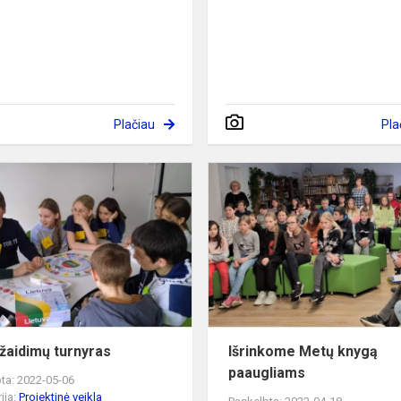
Plačiau
Pla
Stalo
žaidimų
turnyras
 žaidimų turnyras
Išrinkome Metų knygą
paaugliams
ta: 2022-05-06
ija:
Projektinė veikla