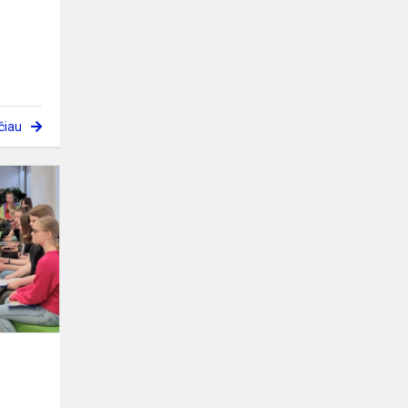
čiau
Išrinkome
Metų
knygą
paaugliams