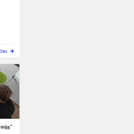
čiau
Apie
„Stalo
žaidimų
akademiją“
emiją“