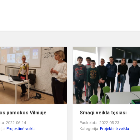
Įdomios
pamokos
Vilniuje
os pamokos Vilniuje
Smagi veikla tęsiasi
ta: 2022-06-14
Paskelbta: 2022-05-23
ija:
Projektinė veikla
Kategorija:
Projektinė veikla