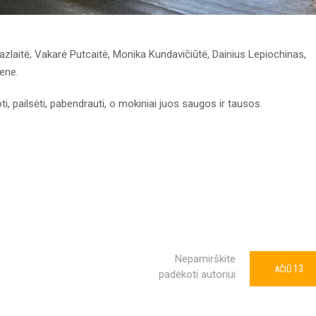
aitė, Vakarė Putcaitė, Monika Kundavičiūtė, Dainius Lepiochinas,
ene.
i, pailsėti, pabendrauti, o mokiniai juos saugos ir tausos.
Nepamirškite
13
AČIŪ
padėkoti autoriui