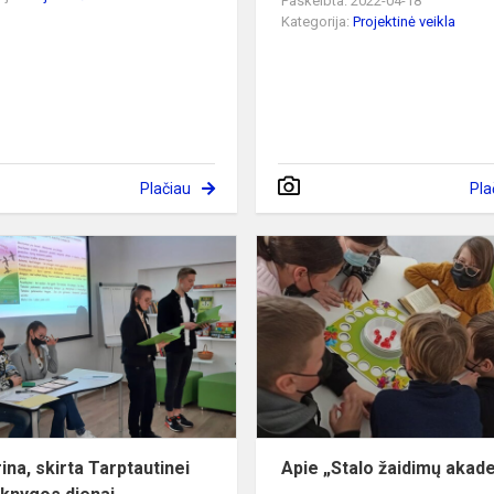
Paskelbta: 2022-04-18
Kategorija:
Projektinė veikla
Plačiau
Pla
Viktorina,
skirta
Tarptautinei
vaikų
knygos
dienai
ina, skirta Tarptautinei
Apie „Stalo žaidimų akad