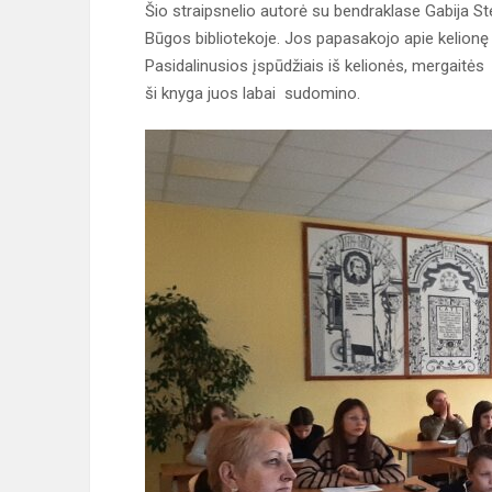
Šio straipsnelio autorė su bendraklase Gabija St
Būgos bibliotekoje. Jos papasakojo apie kelionę
Pasidalinusios įspūdžiais iš kelionės, mergaitės s
ši knyga juos labai sudomino.