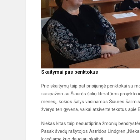
Skaitymai pas penktokus
Prie skaitymų taip pat prisijungė penktokai su m
susipažino su Šiaurės šalių literatūros projekto i
mėnesį, kokios šalys vadinamos Šiaurės šalimis,
žvėrys ten gyvena, vaikai atsivertė tekstus apie E
Niekas kitas taip nesustiprina žmonių bendrystės, 
Pasak švedų rašytojos Astridos Lindgren „Niekas
kviečiame kuo daugiau skaityti.