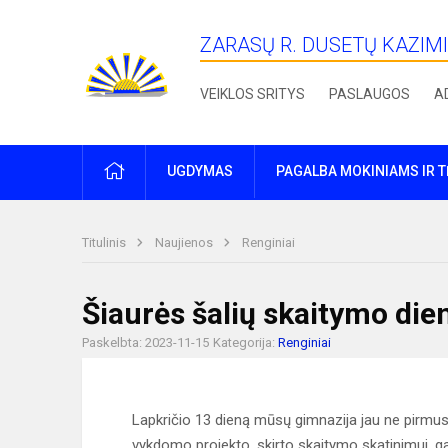
ZARASŲ R. DUSETŲ KAZIM
VEIKLOS SRITYS
PASLAUGOS
A
PRADŽIA
UGDYMAS
PAGALBA MOKINIAMS IR 
Titulinis
Naujienos
Renginiai
Šiaurės šalių skaitymo die
Paskelbta: 2023-11-15
Kategorija:
Renginiai
Lapkričio 13 dieną mūsų gimnazija jau ne pirmus
vykdomo projekto, skirto skaitymo skatinimui, ga