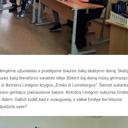
engėme užuolaidas ir pradėjome šiaurės šalių skaitymo dieną. Skaity
aurės šalių literatūros savaitės idėja. Būtent šią dieną mūsų gimnazij
s iš Astridos Lindgren knygos ,,Emilis iš Lionebergos“. Šiemet sukank
 savo gerbėjus įvairiausiose šalyse. Astridos Lindgren sukurtas Emili
alimi. Galbūt todėl, kad ir suaugusieji, ir vaikai Emilyje bei kituose
tpažįsta save?