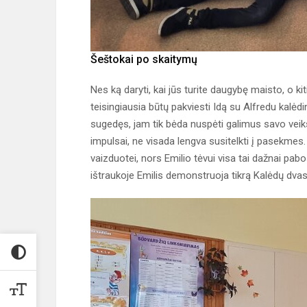
Šeštokai po skaitymų
Nes ką daryti, kai jūs turite daugybę maisto, o ki
teisingiausia būtų pakviesti Idą su Alfredu kal
sugedęs, jam tik bėda nuspėti galimus savo veiksm
impulsai, ne visada lengva susitelkti į pasekmes.
vaizduotei, nors Emilio tėvui visa tai dažnai pab
ištraukoje Emilis demonstruoja tikrą Kalėdų dvasi