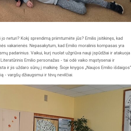
ti jo neturi? Kokį sprendimą priimtumėte jūs? Emilis įsitikinęs, kad
ėdinės vakarienės. Nepasakytum, kad Emilio moralinis kompasas yra
ų padarinius. Vaikui, kurį nuolat užgriūva nauji įspūdžiai ir atakuoja
 Literatūrinis Emilio personažas - tai odė vaiko mąstysenai ir
osta ir jis uždaro sūnų į malkinę. Šioje knygos „Naujos Emilio išdaigos
ą - vargšų džiaugsmui ir tėvų nevilčiai.