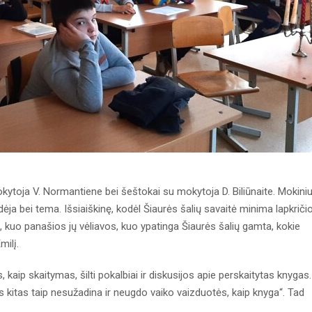
okytoja V. Normantiene bei šeštokai su mokytoja D. Biliūnaite. Mokini
dėja bei tema. Išsiaiškinę, kodėl Šiaurės šalių savaitė minima lapkriči
 kuo panašios jų vėliavos, kuo ypatinga Šiaurės šalių gamta, kokie
milį.
kaip skaitymas, šilti pokalbiai ir diskusijos apie perskaitytas knygas.
 kitas taip nesužadina ir neugdo vaiko vaizduotės, kaip knyga“. Tad