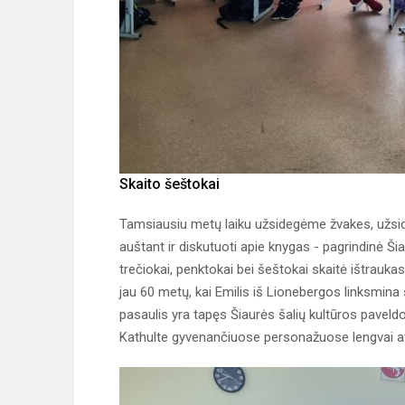
Skaito šeštokai
Tamsiausiu metų laiku užsidegėme žvakes, užsid
auštant ir diskutuoti apie knygas - pagrindinė Ši
trečiokai, penktokai bei šeštokai skaitė ištrauka
jau 60 metų, kai Emilis iš Lionebergos linksmina
pasaulis yra tapęs Šiaurės šalių kultūros paveldo d
Kathulte gyvenančiuose personažuose lengvai a