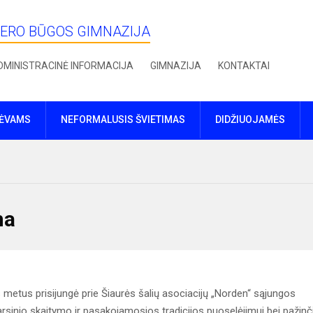
IERO BŪGOS GIMNAZIJA
DMINISTRACINĖ INFORMACIJA
GIMNAZIJA
KONTAKTAI
TĖVAMS
NEFORMALUSIS ŠVIETIMAS
DIDŽIUOJAMĖS
na
 metus prisijungė prie Šiaurės šalių asociacijų „Norden“ sąjungos
rsinio skaitymo ir pasakojamosios tradicijos puoselėjimui bei pažinči