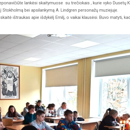
eponavičiūte lankėsi skaitymuose su trečiokais , kurie vyko Dusetų K
 į Stokholmą bei apsilankymą A. Lindgren personažų muziejuje.
kaitė ištraukas apie išdykėlį Emilį, o vaikai klausėsi. Buvo matyti, ka