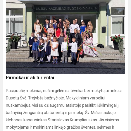
Pirmokai ir abiturientai
Pasipuošę mokiniai, nešini gėlėmis, tėveliai bei mokytojai rinkosi
Dusetų Švč. Trejybės bažnyčioje. Mokykliniam varpeliui
nuskambėjus, visi su džiaugsmu atsistojo pasitikti iškilmingai į
bažnyčią žengiančių abiturientų ir pirmokų. Šv. Mišias aukojo
klebonas kanauninkas Stanislovas Krumpliauskas. Jis visiems
mokytojams ir mokiniams linkėjo gražios šventės, sėkmės ir