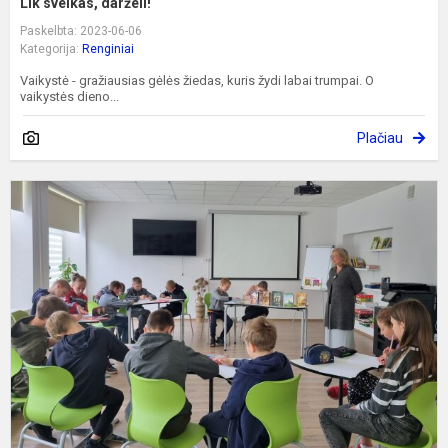
Lik sveikas, darželi!
Paskelbta: 2023-06-06
Kategorija:
Renginiai
Vaikystė - gražiausias gėlės žiedas, kuris žydi labai trumpai. O
vaikystės dieno...
Plačiau
„
s
k
S
a