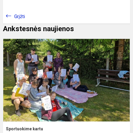
Grįžti
Ankstesnės naujienos
S
k
Sportuokime kartu