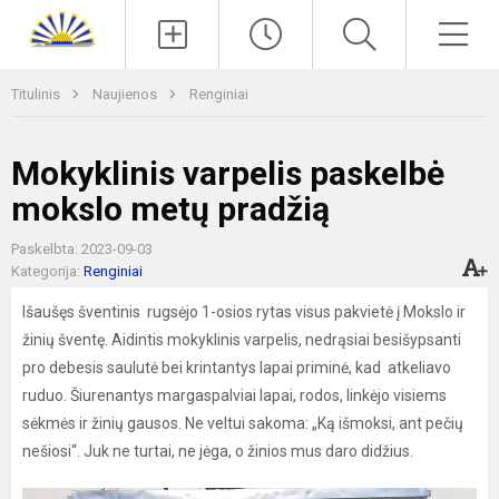
Paieška
Men
Titulinis
Naujienos
Renginiai
Mokyklinis varpelis paskelbė
mokslo metų pradžią
Paskelbta: 2023-09-03
Kategorija:
Renginiai
Išaušęs šventinis rugsėjo 1-osios rytas visus pakvietė į Mokslo ir
žinių šventę. Aidintis mokyklinis varpelis, nedrąsiai besišypsanti
pro debesis saulutė bei krintantys lapai priminė, kad atkeliavo
ruduo. Šiurenantys margaspalviai lapai, rodos, linkėjo visiems
sėkmės ir žinių gausos. Ne veltui sakoma: „Ką išmoksi, ant pečių
nešiosi“. Juk ne turtai, ne jėga, o žinios mus daro didžius.