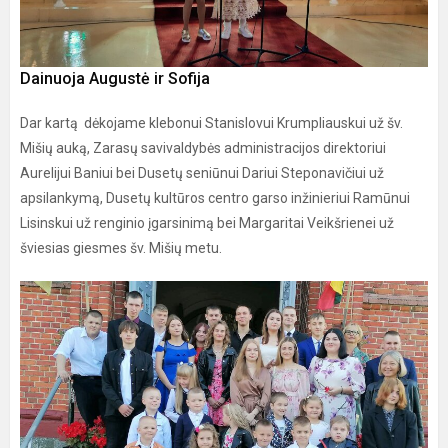
Dainuoja Augustė ir Sofija
Dar kartą dėkojame klebonui Stanislovui Krumpliauskui už šv.
Mišių auką, Zarasų savivaldybės administracijos direktoriui
Aurelijui Baniui bei Dusetų seniūnui Dariui Steponavičiui už
apsilankymą, Dusetų kultūros centro garso inžinieriui Ramūnui
Lisinskui už renginio įgarsinimą bei Margaritai Veikšrienei už
šviesias giesmes šv. Mišių metu.