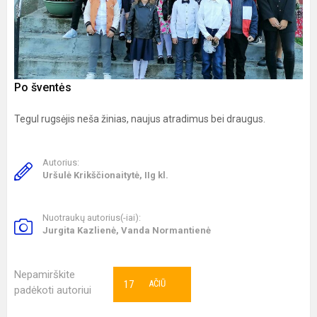
Po šventės
Tegul rugsėjis neša žinias, naujus atradimus bei draugus.
Autorius:
Uršulė Krikščionaitytė, IIg kl.
Nuotraukų autorius(-iai):
Jurgita Kazlienė, Vanda Normantienė
Nepamirškite
17
AČIŪ
padėkoti autoriui