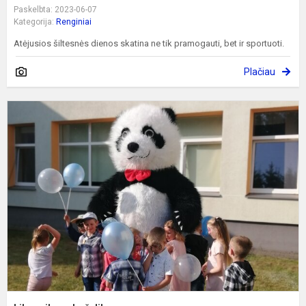
Paskelbta: 2023-06-07
Kategorija:
Renginiai
Atėjusios šiltesnės dienos skatina ne tik pramogauti, bet ir sportuoti.
Plačiau
L
s
d