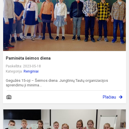
Paminėta šeimos diena
Paskelbta: 2023-05-18
Kategorija:
Renginiai
Gegužės 15-oji – Šeimos diena. Jungtinių Tautų organizacijos
sprendimu ji minima...
Plačiau
M
s
š