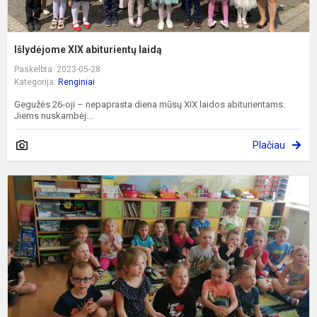
Išlydėjome XIX abiturientų laidą
Paskelbta: 2023-05-28
Kategorija:
Renginiai
Gegužės 26-oji – nepaprasta diena mūsų XIX laidos abiturientams.
Jiems nuskambėj...
Plačiau
B
d