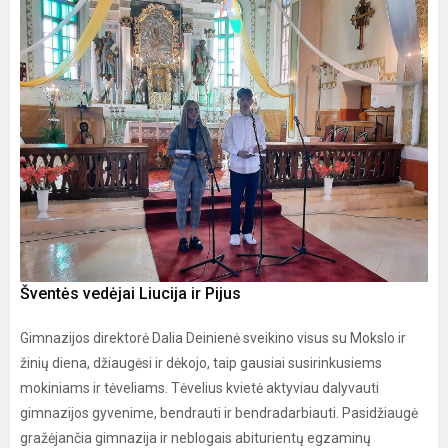
Šventės vedėjai Liucija ir Pijus
Gimnazijos direktorė Dalia Deinienė sveikino visus su Mokslo ir
žinių diena, džiaugėsi ir dėkojo, taip gausiai susirinkusiems
mokiniams ir tėveliams. Tėvelius kvietė aktyviau dalyvauti
gimnazijos gyvenime, bendrauti ir bendradarbiauti. Pasidžiaugė
gražėjančia gimnazija ir neblogais abiturientų egzaminų