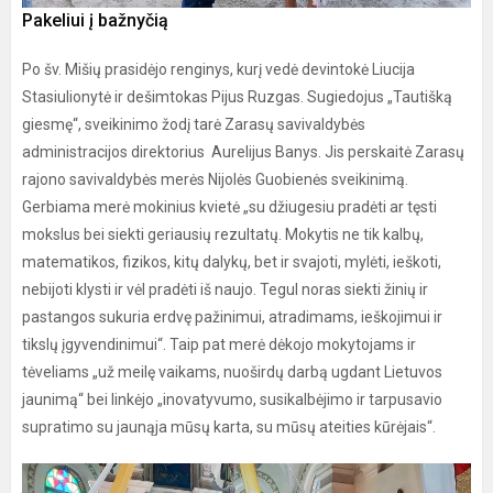
Pakeliui į bažnyčią
Po šv. Mišių prasidėjo renginys, kurį vedė devintokė Liucija
Stasiulionytė ir dešimtokas Pijus Ruzgas. Sugiedojus „Tautišką
giesmę“, sveikinimo žodį tarė Zarasų savivaldybės
administracijos direktorius Aurelijus Banys. Jis perskaitė Zarasų
rajono savivaldybės merės Nijolės Guobienės sveikinimą.
Gerbiama merė mokinius kvietė „su džiugesiu pradėti ar tęsti
mokslus bei siekti geriausių rezultatų. Mokytis ne tik kalbų,
matematikos, fizikos, kitų dalykų, bet ir svajoti, mylėti, ieškoti,
nebijoti klysti ir vėl pradėti iš naujo. Tegul noras siekti žinių ir
pastangos sukuria erdvę pažinimui, atradimams, ieškojimui ir
tikslų įgyvendinimui“. Taip pat merė dėkojo mokytojams ir
tėveliams „už meilę vaikams, nuoširdų darbą ugdant Lietuvos
jaunimą“ bei linkėjo „inovatyvumo, susikalbėjimo ir tarpusavio
supratimo su jaunąja mūsų karta, su mūsų ateities kūrėjais“.