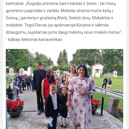
kantrybės. „Rugsėjis primena, kad mokslas ir žinios - tai mūsų
gyvenimo pagrindas ir variklis. Mokslas atveria mums kelią į
Šviesą, į geresnę ir gražesnę Ateitį. Siekite žinių. Mokykitės ir
mokykite. Tegul Dievas jus apdovanoja Kūrybos ir sėkmės
džiaugsmu, siųsdamas jums daug malonių visus mokslo metus“,
- kalbėjo klebonas kanauninkas.