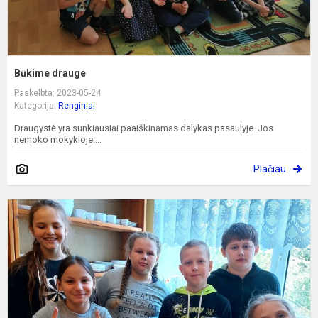
Būkime drauge
Paskelbta: 2023-05-24
Kategorija:
Renginiai
Draugystė yra sunkiausiai paaiškinamas dalykas pasaulyje. Jos
nemoko mokykloje....
Plačiau
G
s
ir
t