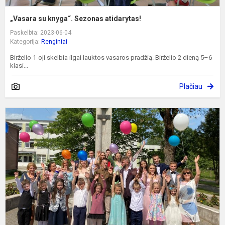
„Vasara su knyga“. Sezonas atidarytas!
Paskelbta: 2023-06-04
Kategorija:
Renginiai
Birželio 1-oji skelbia ilgai lauktos vasaros pradžią. Birželio 2 dieną 5–6
klasi...
Plačiau
I
X
a
l