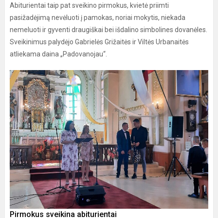
Abiturientai taip pat sveikino pirmokus, kvietė priimti
pasižadėjimą nevėluoti į pamokas, noriai mokytis, niekada
nemeluoti ir gyventi draugiškai bei išdalino simbolines dovanėles.
Sveikinimus palydėjo Gabrielės Grižaitės ir Viltės Urbanaitės
atliekama daina „Padovanojau“.
Pirmokus sveikina abiturientai