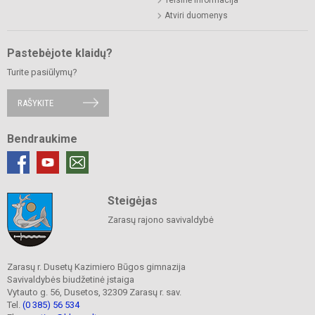
Atviri duomenys
Pastebėjote klaidų?
Turite pasiūlymų?
RAŠYKITE
Bendraukime
Steigėjas
Zarasų rajono savivaldybė
Zarasų r. Dusetų Kazimiero Būgos gimnazija
Savivaldybės biudžetinė įstaiga
Vytauto g. 56, Dusetos, 32309 Zarasų r. sav.
Tel.
(0 385) 56 534