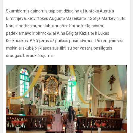
Skambiomis dainomis taip pat džiugino aštuntokė Austėja
Dimitrijeva, ketvirtokės Augustė Mažeikaitė ir Sofija Markevičiūtė.
Nors ir nedrąsiai, bet labai nuoširdžiai po keltą posmų
padeklamavo ir pirmokėliai Aina Brigita Kazlaitė ir Lukas
Kulikauskas. Ačiū jiems už puikius pasirodymus. Po renginio visi
mokiniai skubėjo į klases susitikti su per vasarą pasiilgtais
draugais bei auklėtojomis.