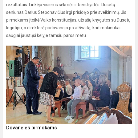
rezultatais. Linkėjo visiems sėkmės ir bendrystės. Dusetų
seniūnas Darius Steponavičius irgi prisidėjo prie sveikinimų. Jis
pirmokams įteikė Vaiko konstitucijas, užrašų knygutes su Dusetų
logotipu, o direktorė padovanojo po atšvaitą, kad mokinukai
saugiai jaustųsi kelyje tamsiu paros metu.
Dovanėlės pirmokams