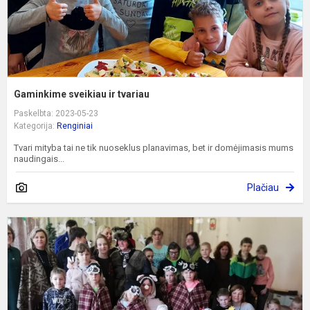
Gaminkime sveikiau ir tvariau
Paskelbta: 2023-05-23
Kategorija:
Renginiai
Tvari mityba tai ne tik nuoseklus planavimas, bet ir domėjimasis mums
naudingais...
Plačiau
V
d