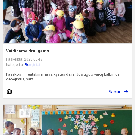
Vaidiname draugams
Paskelbta: 2023-05-18
Kategorija:
Renginiai
Pasakos – neatskiriama vaikystės dalis. Jos ugdo vaikų kalbinius
gebėjimus, vaiz...
Plačiau
P
š
d