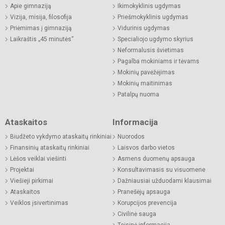
Apie gimnaziją
Ikimokyklinis ugdymas
Vizija, misija, filosofija
Priešmokyklinis ugdymas
Priėmimas į gimnaziją
Vidurinis ugdymas
Laikraštis „45 minutės“
Specialiojo ugdymo skyrius
Neformalusis švietimas
Pagalba mokiniams ir tėvams
Mokinių pavėžėjimas
Mokinių maitinimas
Patalpų nuoma
Ataskaitos
Informacija
Biudžeto vykdymo ataskaitų rinkiniai
Nuorodos
Finansinių ataskaitų rinkiniai
Laisvos darbo vietos
Lėšos veiklai viešinti
Asmens duomenų apsauga
Projektai
Konsultavimasis su visuomene
Viešieji pirkimai
Dažniausiai užduodami klausimai
Ataskaitos
Pranešėjų apsauga
Veiklos įsivertinimas
Korupcijos prevencija
Civilinė sauga
Teisinė informacija