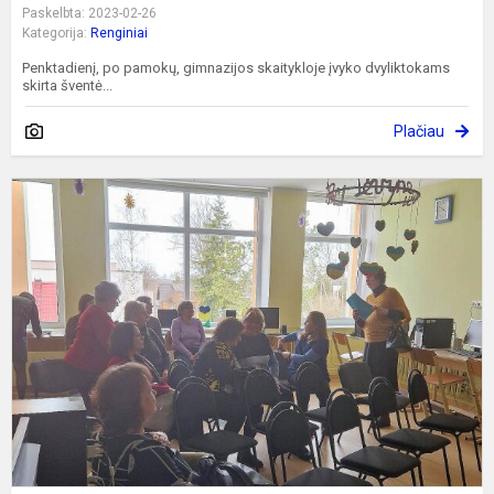
Paskelbta: 2023-02-26
Kategorija:
Renginiai
Penktadienį, po pamokų, gimnazijos skaitykloje įvyko dvyliktokams
skirta šventė...
Plačiau
P
s
,
-
p
a