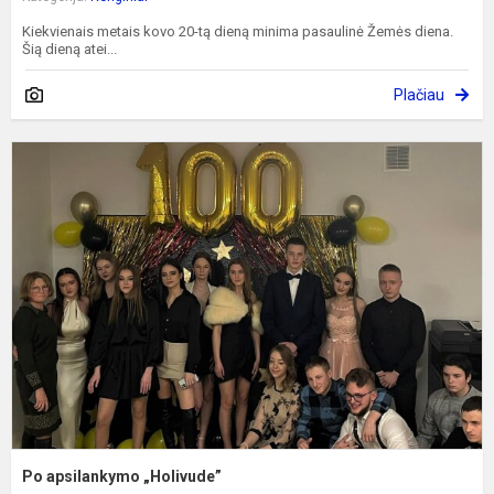
Kiekvienais metais kovo 20-tą dieną minima pasaulinė Žemės diena.
Šią dieną atei...
Plačiau
P
a
„
Po apsilankymo „Holivude”