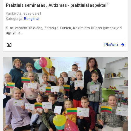
Praktinis seminaras ,,Autizmas - praktiniai aspektai“
Paskelbta: 2023-02-21
Kategorija:
Renginiai
Š. m. vasario 15 dieną, Zarasų r. Dusetų Kazimiero Būgos gimnazijos
ugdymo...
Plačiau
V
"
L