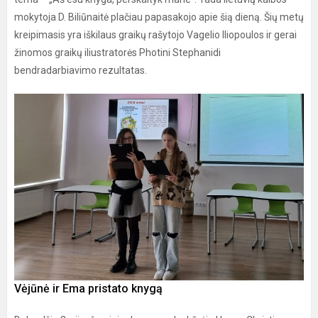
mokytoja D. Biliūnaitė plačiau papasakojo apie šią dieną. Šių metų
kreipimasis yra iškilaus graikų rašytojo Vagelio Iliopoulos ir gerai
žinomos graikų iliustratorės Photini Stephanidi
bendradarbiavimo rezultatas.
Vėjūnė ir Ema pristato knygą