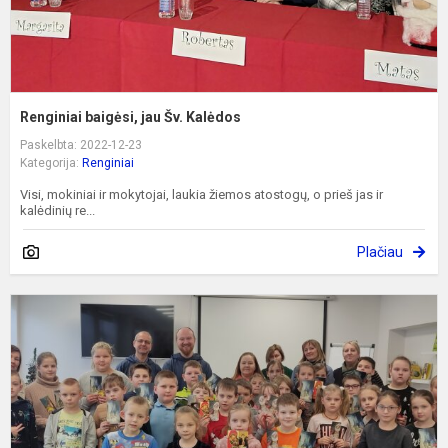
Renginiai baigėsi, jau Šv. Kalėdos
Paskelbta: 2022-12-23
Kategorija:
Renginiai
Visi, mokiniai ir mokytojai, laukia žiemos atostogų, o prieš jas ir
kalėdinių re...
Plačiau
S
p
k