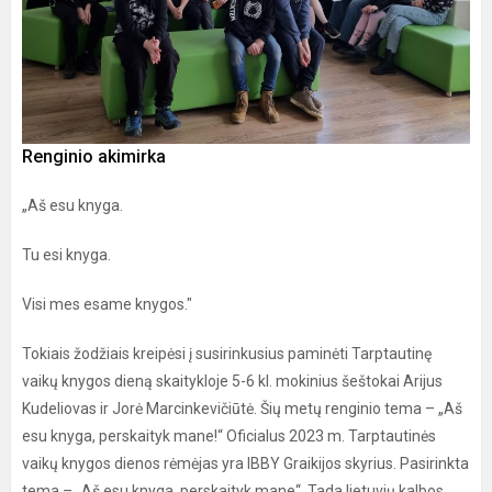
Renginio akimirka
„Aš esu knyga.
Tu esi knyga.
Visi mes esame knygos."
Tokiais žodžiais kreipėsi į susirinkusius paminėti Tarptautinę
vaikų knygos dieną skaitykloje 5-6 kl. mokinius šeštokai Arijus
Kudeliovas ir Jorė Marcinkevičiūtė. Šių metų renginio tema – „Aš
esu knyga, perskaityk mane!“ Oficialus 2023 m. Tarptautinės
vaikų knygos dienos rėmėjas yra IBBY Graikijos skyrius. Pasirinkta
tema – „Aš esu knyga, perskaityk mane“. Tada lietuvių kalbos