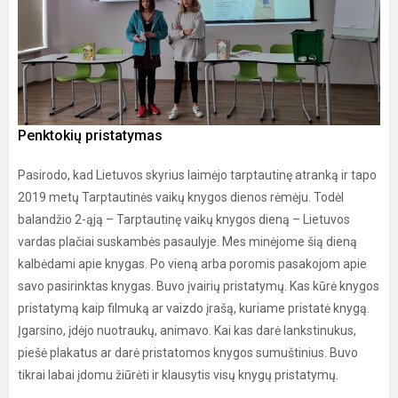
Penktokių pristatymas
Pasirodo, kad Lietuvos skyrius laimėjo tarptautinę atranką ir tapo
2019 metų Tarptautinės vaikų knygos dienos rėmėju. Todėl
balandžio 2-ąją – Tarptautinę vaikų knygos dieną – Lietuvos
vardas plačiai suskambės pasaulyje. Mes minėjome šią dieną
kalbėdami apie knygas. Po vieną arba poromis pasakojom apie
savo pasirinktas knygas. Buvo įvairių pristatymų. Kas kūrė knygos
pristatymą kaip filmuką ar vaizdo įrašą, kuriame pristatė knygą.
Įgarsino, įdėjo nuotraukų, animavo. Kai kas darė lankstinukus,
piešė plakatus ar darė pristatomos knygos sumuštinius. Buvo
tikrai labai įdomu žiūrėti ir klausytis visų knygų pristatymų.