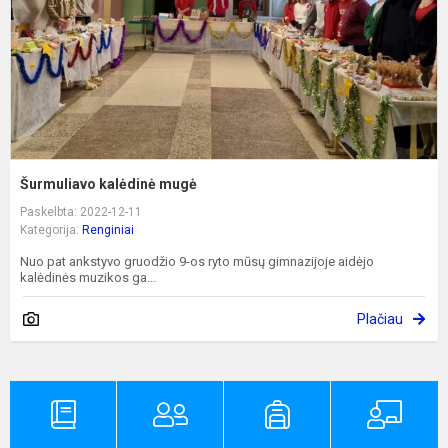
Šurmuliavo kalėdinė mugė
Paskelbta: 2022-12-11
Kategorija:
Renginiai
Nuo pat ankstyvo gruodžio 9-os ryto mūsų gimnazijoje aidėjo
kalėdinės muzikos ga...
Plačiau