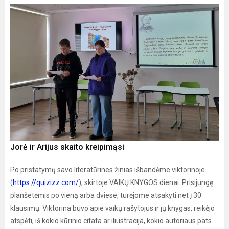
Jorė ir Arijus skaito kreipimąsi
Po pristatymų savo literatūrines žinias išbandėme viktorinoje
(
https://quizizz.com/
), skirtoje VAIKŲ KNYGOS dienai. Prisijungę
planšetėmis po vieną arba dviese, turėjome atsakyti net į 30
klausimų. Viktorina buvo apie vaikų rašytojus ir jų knygas, reikėjo
atspėti, iš kokio kūrinio citata ar iliustracija, kokio autoriaus pats