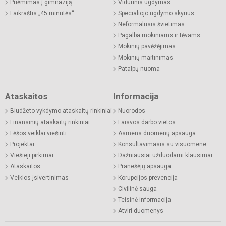
Priėmimas į gimnaziją
Vidurinis ugdymas
Laikraštis „45 minutės“
Specialiojo ugdymo skyrius
Neformalusis švietimas
Pagalba mokiniams ir tėvams
Mokinių pavėžėjimas
Mokinių maitinimas
Patalpų nuoma
Ataskaitos
Informacija
Biudžeto vykdymo ataskaitų rinkiniai
Nuorodos
Finansinių ataskaitų rinkiniai
Laisvos darbo vietos
Lėšos veiklai viešinti
Asmens duomenų apsauga
Projektai
Konsultavimasis su visuomene
Viešieji pirkimai
Dažniausiai užduodami klausimai
Ataskaitos
Pranešėjų apsauga
Veiklos įsivertinimas
Korupcijos prevencija
Civilinė sauga
Teisinė informacija
Atviri duomenys