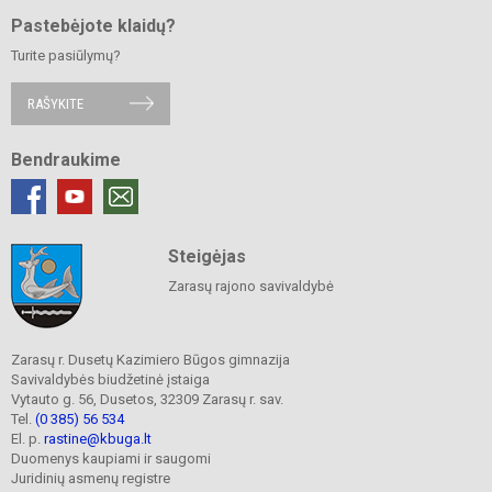
Pastebėjote klaidų?
Turite pasiūlymų?
RAŠYKITE
Bendraukime
Steigėjas
Zarasų rajono savivaldybė
Zarasų r. Dusetų Kazimiero Būgos gimnazija
Savivaldybės biudžetinė įstaiga
Vytauto g. 56, Dusetos, 32309 Zarasų r. sav.
Tel.
(0 385) 56 534
El. p.
rastine@kbuga.lt
Duomenys kaupiami ir saugomi
Juridinių asmenų registre