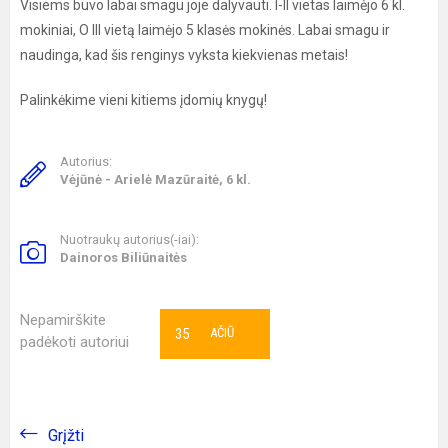
Visiems buvo labai smagu joje dalyvauti. I-II vietas laimėjo 6 kl.
mokiniai, O III vietą laimėjo 5 klasės mokinės. Labai smagu ir
naudinga, kad šis renginys vyksta kiekvienas metais!
Palinkėkime vieni kitiems įdomių knygų!
Autorius:
Vėjūnė - Arielė Mazūraitė, 6 kl.
Nuotraukų autorius(-iai):
Dainoros Biliūnaitės
Nepamirškite
35
AČIŪ
padėkoti autoriui
Grįžti