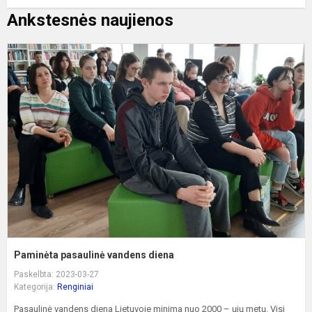
Ankstesnės naujienos
P
p
v
d
Paminėta pasaulinė vandens diena
Paskelbta: 2023-03-27
Kategorija:
Renginiai
Pasaulinė vandens diena Lietuvoje minima nuo 2000 – ųjų metų. Visi