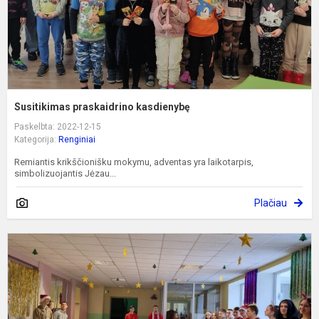
Susitikimas praskaidrino kasdienybę
Paskelbta: 2022-12-15
Kategorija:
Renginiai
Remiantis krikščionišku mokymu, adventas yra laikotarpis,
simbolizuojantis Jėzau...
Plačiau
Š
k
m