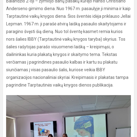
Balandžio 2-oji – žymiojo danų pasakų kūrėjo Hanso Christiano
Anderseno gimimo diena. Nuo 1967 m. pasaulyje ji minima ir kaip
Tarptautinė vaikų knygos diena. Šios šventės idėja priklauso Jellai
Lepman. 1967 m. ji parašė atvirą laišką pasaulio skaitytojams ir
paragino švęsti šią dieną. Nuo tol šventę kasmet remia kurios
nors šalies IBBY (Tarptautinė vaikų knygos taryba) skyrius. Tos
šalies rašytojas parašo visuomenei laišką – kreipimąsi, o
dailininkas kuria plakatą knygos ir skaitymo tema. Tekstas
verčiamas į pagrindines pasaulio kalbas ir kartu su plakatu
siunčiamas į visas pasaulio šalis, kuriose veikia IBBY
organizacijos nacionaliniai skyriai. Kreipimasis ir plakatas tampa
pagrindine Tarptautinės vaikų knygos dienos publikacija.