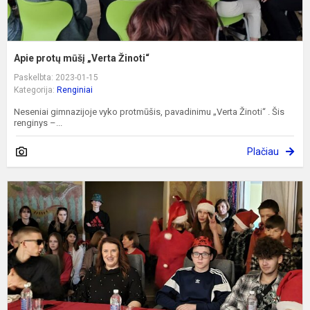
Apie protų mūšį „Verta Žinoti“
Paskelbta: 2023-01-15
Kategorija:
Renginiai
Neseniai gimnazijoje vyko protmūšis, pavadinimu „Verta Žinoti“ . Šis
renginys –...
Plačiau
R
b
j
Š
K