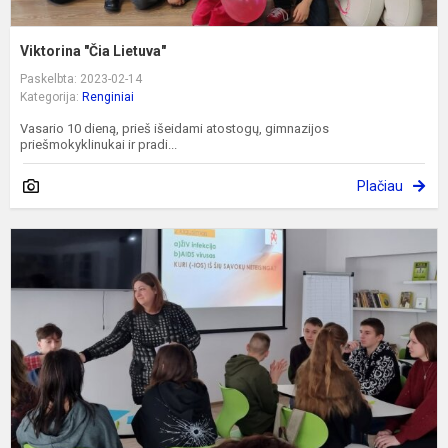
Viktorina "Čia Lietuva"
Paskelbta: 2023-02-14
Kategorija:
Renginiai
Vasario 10 dieną, prieš išeidami atostogų, gimnazijos
priešmokyklinukai ir pradi...
Plačiau
A
p
m
„
Ž