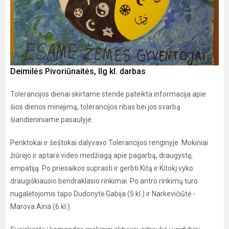
Deimilės Pivoriūnaitės, IIg kl. darbas
Tolerancijos dienai skirtame stende pateikta informacija apie
šios dienos minėjimą, tolerancijos ribas bei jos svarbą
šiandieniniame pasaulyje.
Penktokai ir šeštokai dalyvavo Tolerancijos renginyje. Mokiniai
žiūrėjo ir aptarė video medžiagą apie pagarbą, draugystę,
empatiją. Po priesaikos suprasti ir gerbti Kitą ir Kitokį vyko
draugiškiausio bendraklasio rinkimai. Po antro rinkimų turo
nugalėtojomis tapo Dudonytė Gabija (5 kl.) ir Narkevičiūtė -
Marova Aina (6 kl.).