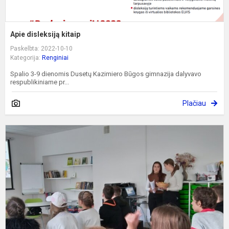
Apie disleksiją kitaip
Paskelbta: 2022-10-10
Kategorija:
Renginiai
Spalio 3-9 dienomis Dusetų Kazimiero Būgos gimnazija dalyvavo
respublikiniame pr...
Plačiau
A
E
k
d