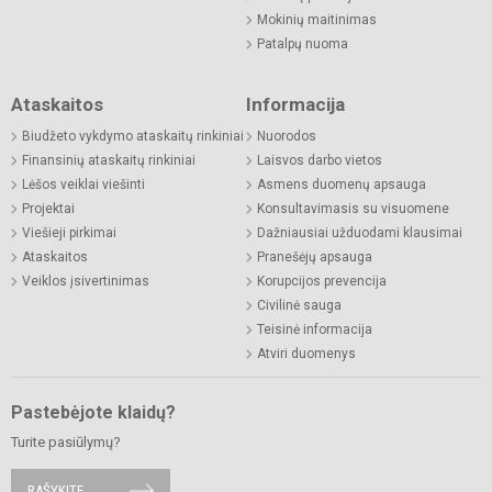
Mokinių maitinimas
Patalpų nuoma
Ataskaitos
Informacija
Biudžeto vykdymo ataskaitų rinkiniai
Nuorodos
Finansinių ataskaitų rinkiniai
Laisvos darbo vietos
Lėšos veiklai viešinti
Asmens duomenų apsauga
Projektai
Konsultavimasis su visuomene
Viešieji pirkimai
Dažniausiai užduodami klausimai
Ataskaitos
Pranešėjų apsauga
Veiklos įsivertinimas
Korupcijos prevencija
Civilinė sauga
Teisinė informacija
Atviri duomenys
Pastebėjote klaidų?
Turite pasiūlymų?
RAŠYKITE