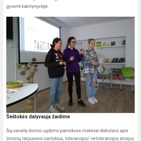
gyventi kaimynystėje.
Šeštokės dalyvauja žaidime
Šią savaitę dorinio ugdymo pamokose mokiniai diskutavo apie
žmonių tarpusavio santykius, tolerancijos/ netolerancijos atvejus