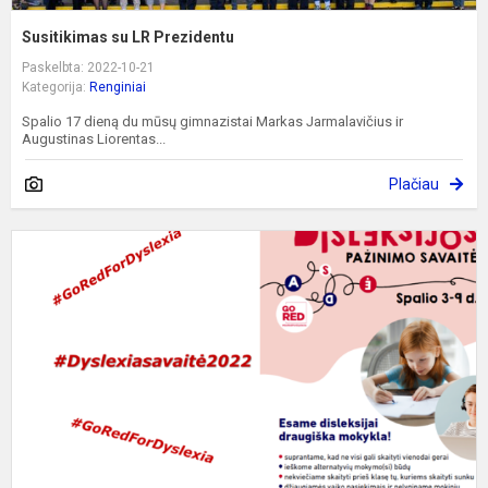
Susitikimas su LR Prezidentu
Paskelbta: 2022-10-21
Kategorija:
Renginiai
Spalio 17 dieną du mūsų gimnazistai Markas Jarmalavičius ir
Augustinas Liorentas...
Plačiau
A
d
k