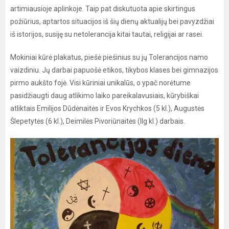
artimiausioje aplinkoje. Taip pat diskutuota apie skirtingus
požiūrius, aptartos situacijos iš šių dienų aktualijų bei pavyzdžiai
iš istorijos, susiję su netolerancija kitai tautai, religijai ar rasei.
Mokiniai kūrė plakatus, piešė piešinius su jų Tolerancijos namo
vaizdiniu. Jų darbai papuošė etikos, tikybos klases bei gimnazijos
pirmo aukšto fojė. Visi kūriniai unikalūs, o ypač norėtume
pasidžiaugti daug atlikimo laiko pareikalavusiais, kūrybiškai
atliktais Emilijos Dūdėnaitės ir Evos Krychkos (5 kl.), Augustės
Šlepetytės (6 kl.), Deimilės Pivoriūnaitės (IIg kl.) darbais.