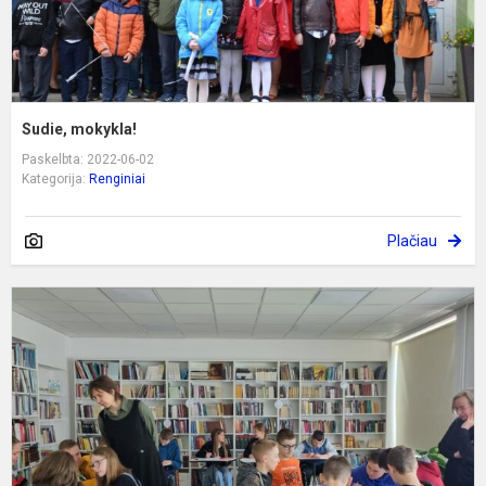
Sudie, mokykla!
Paskelbta: 2022-06-02
Kategorija:
Renginiai
Plačiau
A
k
k
ik
s