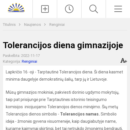
Paieška
Men
Titulinis
Naujienos
Renginiai
Tolerancijos diena gimnazijoje
Paskelbta: 2022-11-17
Kategorija:
Renginiai
Lapkričio 16 -oji - Tarptautinė Tolerancijos diena. Ši diena kasmet
minima daugelyje demokratinių šalių, tarp jų ir Lietuvoje.
Mūsų gimnazijos mokiniai, pakviesti dorinio ugdymo mokytojų,
taip pat prisijungė prie Tarptautinės istorinio teisingumo
komisijos inicijuojamo Tolerancijos dienos minėjimo. Šių metų
Tolerancijos dienos simbolis -
Tolerancijos namas.
Simbolio
idėja - žmonės gyvena visuomenėje, kaip daugiabutyje name,
kuriame kaimynai skirtingi, bet tai netrukdo žmonėms bendrauti,