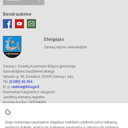
Bendraukime
Steigėjas
Zarasų rajono savivaldybė
Zarasų r. Dusetų Kazimiero Būgos gimnazija
Savivaldybės biudžetinė įstaiga
Vytauto g. 56, Dusetos, 32309 Zarasų r. sav.
Tel.
(0 385) 56 534
El. p.
rastine@kbuga.lt
Duomenys kaupiami ir saugomi
Juridinių asmenų registre
Įmonės kodas 190204669
Šioje svetainėje naudojame slapukus siekdami užtikrinti jums teikiamų
© 2023. Zarasų r. Dusetų Kazimiero Būgos gimnazija. Visos teisės saugomos.
Kopijuoti turinį be raštiško gimnazijos sutikimo griežtai draudžiama.
paslaugų kokybę, analizuoti svetainės naudojimą ir optimizuoti naršymo