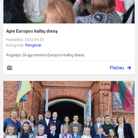
Apie Europos kalbų dieną
Paskelbta: 2022-09-30
Kategorija:
Renginiai
Rugsėjo 26-ąją minima Europos kalbų diena.
Plačiau
R
v
a
g
d