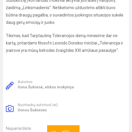
Susiskirstę į komandas mokiniai aktyviai įsitraukė į vaidybinį
žaidimą „Linksmadienis“. Netikėtoms užduotims atlikti buvo
būtina draugų pagalba, o suvaidintos juokingos situacijos sukėlė
daug gerų emocijų ir juoko.
Tikimės, kad Tarptautinę Tolerancijos dieną minėsime dar ne
kartą, pritardami filosofo Leonido Donskio minčiai „Tolerancija ir
įvairovė yra mūsų kelrodės žvaigždės XXI amžiaus pasaulyje“.
Autorius:
Ilona Šukienė, etikos mokytoja
Nuotraukų autorius(-iai):
Ilonos Šukienės
Nepamirškite