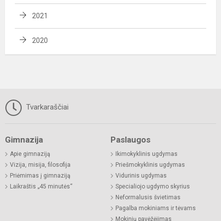
2021
2020
Tvarkaraščiai
Gimnazija
Paslaugos
Apie gimnaziją
Ikimokyklinis ugdymas
Vizija, misija, filosofija
Priešmokyklinis ugdymas
Priėmimas į gimnaziją
Vidurinis ugdymas
Laikraštis „45 minutės“
Specialiojo ugdymo skyrius
Neformalusis švietimas
Pagalba mokiniams ir tėvams
Mokinių pavėžėjimas