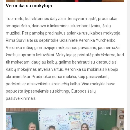
Veronika su mokytoja
Tuo metu, kol viktorinos dalyviai intensyviai mąstė, pradinukai
smagiai šoko, dainavo ir linksminosi skambant įvairių šalių
muzikai. Per pamoką pradinukus aplankė rusų kalbos mokytoja
Rima Survilaitė su septintoke ukrainiete Veronika Yurchenko.
Veronika mūsų gimnazijoje mokosi nuo pavasario, jau nemažai
žodžių supranta lietuviškai. Mokytoja ją pristatė pabrėždama, kad
tik mokėdami daugiau kalbų, galime bendrauti su kitataučiais.
Kalbų mokėjimas atveria vartus. Veronika su mokiniais kalbėjo
ukrainietiškai. Pradinukai noriai mokėsi, kaip pasisveikinti,
padėkoti ar atsisveikinti ukrainiečių kalba. Visa mokykla buvo
papuošta šypsenėlėmis su skirtingų Europos šalių
pasisveikinimais.