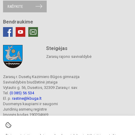
RAŠYKITE
Bendraukime
Steigėjas
Zarasų rajono savivaldybė
Zarasų r. Dusetų Kazimiero Būgos gimnazija
Savivaldybės biudžetinė įstaiga
Vytauto g. 56, Dusetos, 32309 Zarasų r. sav.
Tel.
(0 385) 56 534
El. p.
rastine@kbuga.lt
Duomenys kaupiami ir saugomi
Juridinių asmenų registre
Įmonės kodas 190204669