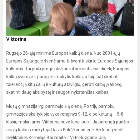
Viktorina
Rugsėjo 26-ąją minima Europos kalbų diena. Nuo 2001-ųjų
Europos Sąjungoje švenčiama ši šventė, skirta Europos Sąjungos
kalboms. Tai puiki proga plačiau informuoti apie didelę Europos
kalbų įvairovę ir paraginti mokytis kalbų, o taip pat skatinti
toleranciją kitų šalių ir kultūrų atžvilgiu, gerbti kalbų įvairovę,
skatinti daugiakalbystę ir saugoti nykstančias kalbas.
Mūsų gimnazija irgi paminėjo šią dieną. Po trijų pamokų
gimnazijos skaitykloje vyko renginys 9-12, o po keturių – 5-8
klasių mokiniams. Viktorina buvo labai puiki. Ją parengti padėjo
anglų kalbos mokytoja Daiva Krikščionaitienė. Viktoriną vedė
dvyliktokės Kornelija Barzdaitė ir Viltė Ruzgaitė. Jos