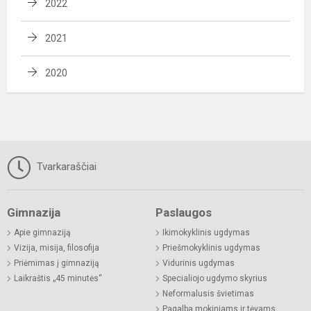
2022
2021
2020
Tvarkaraščiai
Gimnazija
Paslaugos
Apie gimnaziją
Ikimokyklinis ugdymas
Vizija, misija, filosofija
Priešmokyklinis ugdymas
Priėmimas į gimnaziją
Vidurinis ugdymas
Laikraštis „45 minutės“
Specialiojo ugdymo skyrius
Neformalusis švietimas
Pagalba mokiniams ir tėvams