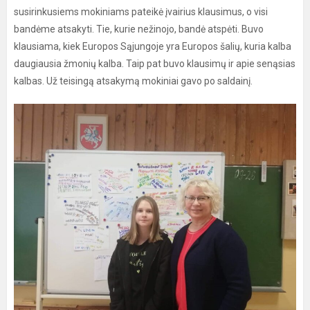
susirinkusiems mokiniams pateikė įvairius klausimus, o visi
bandėme atsakyti. Tie, kurie nežinojo, bandė atspėti. Buvo
klausiama, kiek Europos Sąjungoje yra Europos šalių, kuria kalba
daugiausia žmonių kalba. Taip pat buvo klausimų ir apie senąsias
kalbas. Už teisingą atsakymą mokiniai gavo po saldainį.