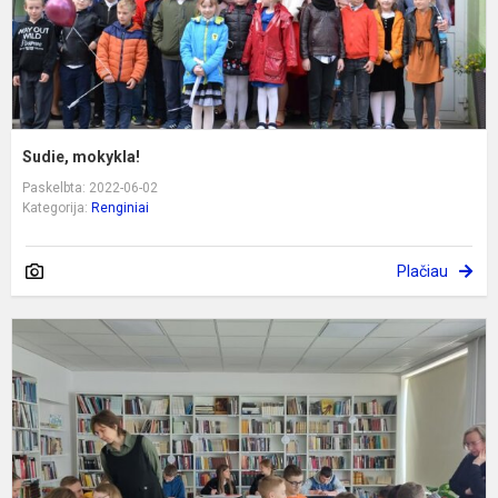
Sudie, mokykla!
Paskelbta: 2022-06-02
Kategorija:
Renginiai
Plačiau
A
k
k
ik
s