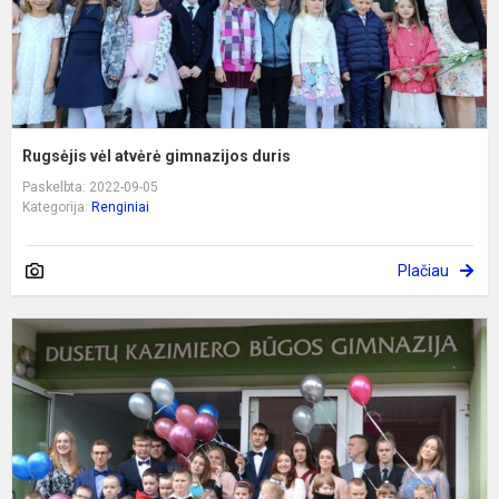
Rugsėjis vėl atvėrė gimnazijos duris
Paskelbta: 2022-09-05
Kategorija:
Renginiai
Plačiau
S
m