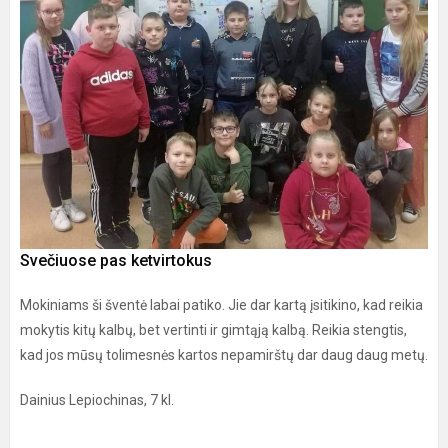
Svečiuose pas ketvirtokus
Mokiniams ši šventė labai patiko. Jie dar kartą įsitikino, kad reikia
mokytis kitų kalbų, bet vertinti ir gimtąją kalbą. Reikia stengtis,
kad jos mūsų tolimesnės kartos nepamirštų dar daug daug metų.
Dainius Lepiochinas, 7 kl.