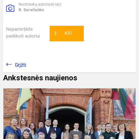
Nuotraukų autorius(-iai):
R. Survilaitės
Nepamirškite
3
AČIŪ
padėkoti autoriui
Grįžti
Ankstesnės naujienos
R
v
a
g
d