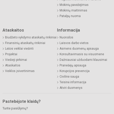
Mokinių pavėžėjimas
Mokinių maitinimas
Patalpų nuoma
Ataskaitos
Informacija
Biudžeto vykdymo ataskaitų rinkiniai
Nuorodos
Finansinių ataskaitų rinkiniai
Laisvos darbo vietos
Lėšos veiklai viešinti
Asmens duomenų apsauga
Projektai
Konsultavimasis su visuomene
Viešieji pirkimai
Dažniausiai užduodami klausimai
Ataskaitos
Pranešėjų apsauga
Veiklos įsivertinimas
Korupcijos prevencija
Civilinė sauga
Teisinė informacija
Atviri duomenys
Pastebėjote klaidų?
Turite pasiūlymų?