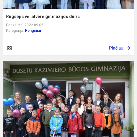
Rugsėjis vėl atvėrė gimnazijos duris
Paskelbta: 2022-09-05
Kategorija:
Renginiai
Plačiau
S
m