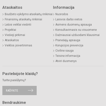
Ataskaitos
Informacija
Biudžeto vykdymo ataskaitų rinkiniai
Nuorodos
Finansinių ataskaitų rinkiniai
Laisvos darbo vietos
Lėšos veiklai viešinti
Asmens duomenų apsauga
Projektai
Konsultavimasis su visuomene
Viešieji pirkimai
Dažniausiai užduodami klausimai
Ataskaitos
Pranešėjų apsauga
Veiklos įsivertinimas
Korupcijos prevencija
Civilinė sauga
Teisinė informacija
Atviri duomenys
Pastebėjote klaidų?
Turite pasiūlymų?
RAŠYKITE
Bendraukime