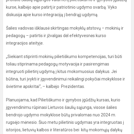
kurse, kalbėjo apie patirtį ir patriotinio ugdymo svarbą. Vyko
diskusija apie kurso integraciją į bendrąjį ugdymą.
Šalies vadovas išklausė skirtingas mokyklų atstovų – mokinių ir
pedagogų – patirtis ir įžvalgas dėl efektyvesnės kurso
integracijos ateityje.
„Siekiant stiprinti mokinių pilietiškumo kompetencijas, turi būti
toliau stiprinama pedagogų motyvacija ir pasirengimas
integruoti pilietinį ugdymą į kitus mokomuosius dalykus. Jei
būtina, turi įvykti ir įgyvendinimui reikalingi pokyčiai mokyklose ir
švietime apskritai“, – kalbėjo Prezidentas.
Planuojama, kad Pilietiškumo ir gynybos įgūdžių kursas, kurio
įgyvendinimu rūpinasi Lietuvos šaulių sąjunga, visose šalies
bendrojo ugdymo mokyklose būtų privalomas nuo 2024 m.
rugsėjo mėnesio. Šiuo metu pilietinis ugdymas yra integruotas į
istorijos, lietuvių kalbos ir literatūros bei kitų mokomųjų dalykų