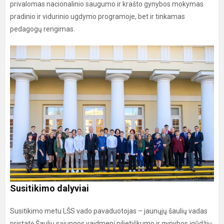
privalomas nacionalinio saugumo ir krašto gynybos mokymas
pradinio ir vidurinio ugdymo programoje, bet ir tinkamas
pedagogų rengimas.
Susitikimo dalyviai
Susitikimo metu LŠS vado pavaduotojas – jaunųjų šaulių vadas
pristatė Šaulių sąjungos vaidmenį pilietiškumo ir gynybos įgūdžių