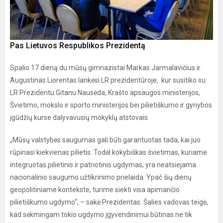
Pas Lietuvos Respublikos Prezidentą
Spalio 17 dieną du mūsų gimnazistai Markas Jarmalavičius ir
Augustinas Liorentas lankėsi LR prezidentūroje, kur susitiko su
LR Prezidentu Gitanu Nausėda, Krašto apsaugos ministerijos,
Švietimo, mokslo ir sporto ministerijos bei pilietiškumo ir gynybos
įgūdžių kurse dalyvavusių mokyklų atstovais.
„Mūsų valstybės saugumas gali būti garantuotas tada, kai juo
rūpinasi kiekvienas pilietis. Todėl kokybiškas švietimas, kuriame
integruotas pilietinis ir patriotinis ugdymas, yra neatsiejama
nacionalinio saugumo užtikrinimo prielaida. Ypač šių dienų
geopolitiniame kontekste, turime siekti visa apimančio
pilietiškumo ugdymo“, – sakė Prezidentas. Šalies vadovas teigė,
kad sėkmingam tokio ugdymo įgyvendinimui būtinas ne tik