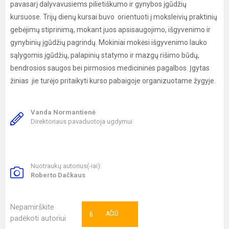
pavasarį dalyvavusiems pilietiškumo ir gynybos įgūdžių
kursuose. Trijų dienų kursai buvo orientuoti į moksleivių praktinių
gebėjimų stiprinimą, mokant juos apsisaugojimo, išgyvenimo ir
gynybinių įgūdžių pagrindų. Mokiniai mokėsi išgyvenimo lauko
sąlygomis įgūdžių, palapinių statymo ir mazgų rišimo būdų,
bendrosios saugos bei pirmosios medicininės pagalbos. Įgytas
žinias jie turėjo pritaikyti kurso pabaigoje organizuotame žygyje.
Vanda Normantienė
Direktoriaus pavaduotoja ugdymui
Nuotraukų autorius(-iai):
Roberto Dačkaus
Nepamirškite
6
AČIŪ
padėkoti autoriui