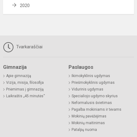
2020
Tvarkaraščiai
Gimnazija
Paslaugos
Apie gimnaziją
Ikimokyklinis ugdymas
Vizija, misija, filosofija
Priešmokyklinis ugdymas
Priėmimas į gimnaziją
Vidurinis ugdymas
Laikraštis „45 minutės“
Specialiojo ugdymo skyrius
Neformalusis švietimas
Pagalba mokiniams ir tėvams
Mokinių pavėžėjimas
Mokinių maitinimas
Patalpų nuoma