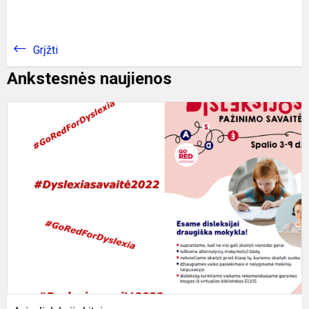
Grįžti
Ankstesnės naujienos
A
d
k