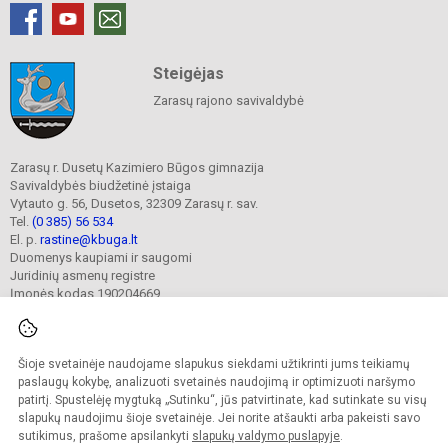
Steigėjas
Zarasų rajono savivaldybė
Zarasų r. Dusetų Kazimiero Būgos gimnazija
Savivaldybės biudžetinė įstaiga
Vytauto g. 56, Dusetos, 32309 Zarasų r. sav.
Tel.
(0 385) 56 534
El. p.
rastine@kbuga.lt
Duomenys kaupiami ir saugomi
Juridinių asmenų registre
Įmonės kodas 190204669
Šioje svetainėje naudojame slapukus siekdami užtikrinti jums teikiamų
© 2023. Zarasų r. Dusetų Kazimiero Būgos gimnazija. Visos teisės saugomos.
Kopijuoti turinį be raštiško gimnazijos sutikimo griežtai draudžiama.
paslaugų kokybę, analizuoti svetainės naudojimą ir optimizuoti naršymo
patirtį. Spustelėję mygtuką „Sutinku“, jūs patvirtinate, kad sutinkate su visų
Prieinamumo paraiška
Slapukų valdymas
slapukų naudojimu šioje svetainėje. Jei norite atšaukti arba pakeisti savo
sutikimus, prašome apsilankyti
slapukų valdymo puslapyje
.
Sumanus būdas atnaujinti