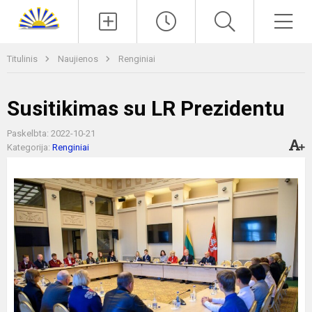
Paieška
Men
Titulinis
Naujienos
Renginiai
Susitikimas su LR Prezidentu
Paskelbta: 2022-10-21
Kategorija:
Renginiai