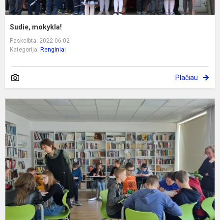
Sudie, mokykla!
Paskelbta: 2022-06-02
Kategorija:
Renginiai
Plačiau
A
k
k
ik
s