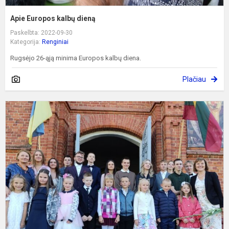
Apie Europos kalbų dieną
Paskelbta: 2022-09-30
Kategorija:
Renginiai
Rugsėjo 26-ąją minima Europos kalbų diena.
Plačiau
R
v
a
g
d