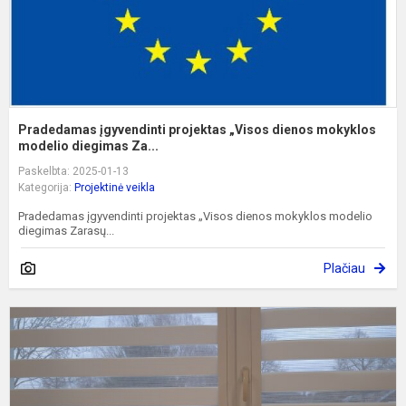
Pradedamas įgyvendinti projektas „Visos dienos mokyklos
modelio diegimas Za...
Paskelbta: 2025-01-13
Kategorija:
Projektinė veikla
Pradedamas įgyvendinti projektas „Visos dienos mokyklos modelio
diegimas Zarasų...
Plačiau
A
į
į
u