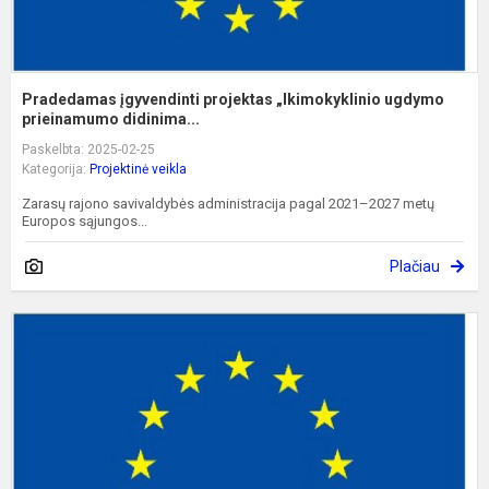
Pradedamas įgyvendinti projektas „Ikimokyklinio ugdymo
prieinamumo didinima...
Paskelbta: 2025-02-25
Kategorija:
Projektinė veikla
Zarasų rajono savivaldybės administracija pagal 2021–2027 metų
Europos sąjungos...
Plačiau
P
į
p
„
d
m
m