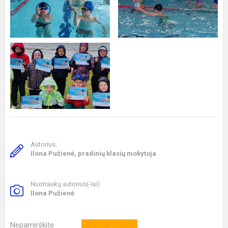
Autorius:
Ilona Pužienė, pradinių klasių mokytoja
Nuotraukų autorius(-iai):
Ilona Pužienė
Nepamirškite