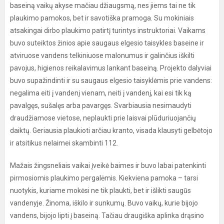
baseiną vaikų akyse mačiau džiaugsmą, nes jiems tai ne tik
plaukimo pamokos, bet ir savotiška pramoga. Su mokiniais
atsakingai dirbo plaukimo patirtį turintys instruktoriai. Vaikams
buvo suteiktos žinios apie saugaus elgesio taisykles baseine ir
atviruose vandens telkiniuose malonumus ir galinčius iškilti
pavojus, higienos reikalavimus lankant baseiną. Projekto dalyviai
buvo supažindinti ir su saugaus elgesio taisyklėmis prie vandens:
negalima eiti į vandenį vienam, neiti į vandenį, kai esi tik ką
pavalgęs, sušalęs arba pavargęs. Svarbiausia nesimaudyti
draudžiamose vietose, neplaukti prie laisvai plūduriuojančių
daiktų. Geriausia plaukioti arčiau kranto, visada klausyti gelbėtojo
ir atsitikus nelaimei skambinti 112.
Mažais žingsneliais vaikai įveikė baimes ir buvo labai patenkinti
pirmosiomis plaukimo pergalėmis. Kiekviena pamoka – tarsi
nuotykis, kuriame mokėsi ne tik plaukti, bet ir išlikti saugūs
vandenyje. Žinoma, iškilo ir sunkumų. Buvo vaikų, kurie bijojo
vandens, bijojo lipti į baseiną. Tačiau draugiška aplinka drąsino