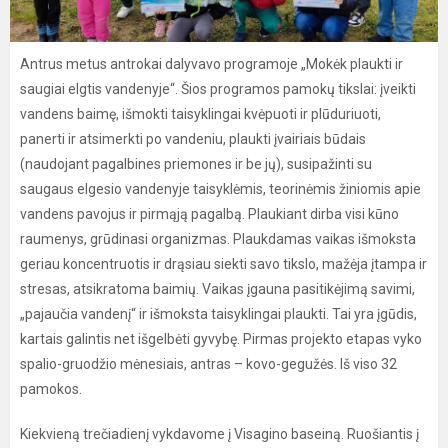
Antrus metus antrokai dalyvavo programoje „Mokėk plaukti ir
saugiai elgtis vandenyje“. Šios programos pamokų tikslai: įveikti
vandens baimę, išmokti taisyklingai kvėpuoti ir plūduriuoti,
panerti ir atsimerkti po vandeniu, plaukti įvairiais būdais
(naudojant pagalbines priemones ir be jų), susipažinti su
saugaus elgesio vandenyje taisyklėmis, teorinėmis žiniomis apie
vandens pavojus ir pirmąją pagalbą. Plaukiant dirba visi kūno
raumenys, grūdinasi organizmas. Plaukdamas vaikas išmoksta
geriau koncentruotis ir drąsiau siekti savo tikslo, mažėja įtampa ir
stresas, atsikratoma baimių. Vaikas įgauna pasitikėjimą savimi,
„pajaučia vandenį“ ir išmoksta taisyklingai plaukti. Tai yra įgūdis,
kartais galintis net išgelbėti gyvybę. Pirmas projekto etapas vyko
spalio-gruodžio mėnesiais, antras – kovo-gegužės. Iš viso 32
pamokos.
Kiekvieną trečiadienį vykdavome į Visagino baseiną. Ruošiantis į