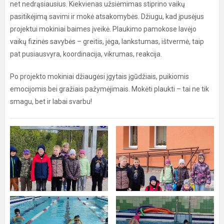
net nedrąsiausius. Kiekvienas užsiėmimas stiprino vaikų
pasitikėjimą savimi ir mokė atsakomybės. Džiugu, kad įpusėjus
projektui mokiniai baimes įveikė. Plaukimo pamokose lavėjo
vaikų fizinės savybės – greitis, jėga, lankstumas, ištvermė, taip
pat pusiausvyra, koordinacija, vikrumas, reakcija.
Po projekto mokiniai džiaugėsi įgytais įgūdžiais, puikiomis
emocijomis bei gražiais pažymėjimais. Mokėti plaukti – tai ne tik
smagu, bet ir labai svarbu!