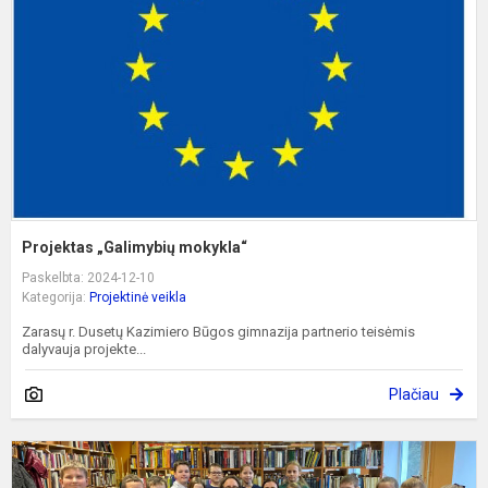
Projektas „Galimybių mokykla“
Paskelbta: 2024-12-10
Kategorija:
Projektinė veikla
Zarasų r. Dusetų Kazimiero Būgos gimnazija partnerio teisėmis
dalyvauja projekte...
Plačiau
S
d