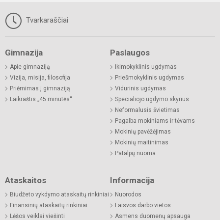
Tvarkaraščiai
Gimnazija
Paslaugos
Apie gimnaziją
Ikimokyklinis ugdymas
Vizija, misija, filosofija
Priešmokyklinis ugdymas
Priėmimas į gimnaziją
Vidurinis ugdymas
Laikraštis „45 minutės“
Specialiojo ugdymo skyrius
Neformalusis švietimas
Pagalba mokiniams ir tėvams
Mokinių pavėžėjimas
Mokinių maitinimas
Patalpų nuoma
Ataskaitos
Informacija
Biudžeto vykdymo ataskaitų rinkiniai
Nuorodos
Finansinių ataskaitų rinkiniai
Laisvos darbo vietos
Lėšos veiklai viešinti
Asmens duomenų apsauga