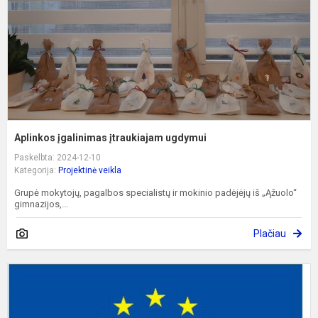
Aplinkos įgalinimas įtraukiajam ugdymui
Paskelbta: 2024-12-10
Kategorija:
Projektinė veikla
Grupė mokytojų, pagalbos specialistų ir mokinio padėjėjų iš „Ąžuolo“
gimnazijos,...
Plačiau
P
„
m