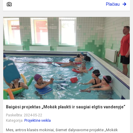
Plačiau
B
p
„
p
ir
s
e
v
Baigėsi projektas „Mokėk plaukti ir saugiai elgtis vandenyje“
Paskelbta: 2024-05-22
Kategorija:
Projektinė veikla
Mes, antros klasės mokiniai, šiemet dalyvavome projekte „Mokėk