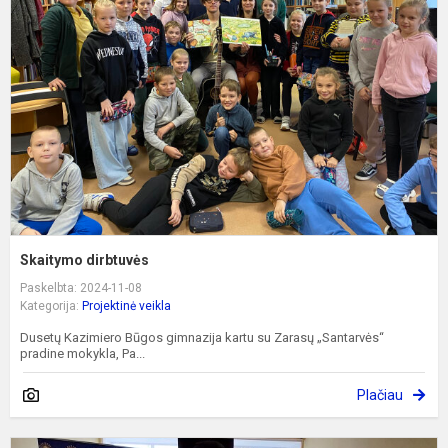
Skaitymo dirbtuvės
Paskelbta: 2024-11-08
Kategorija:
Projektinė veikla
Dusetų Kazimiero Būgos gimnazija kartu su Zarasų „Santarvės“
pradine mokykla, Pa...
Plačiau
R