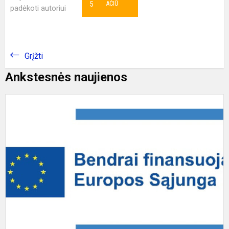
5
AČIŪ
padėkoti autoriui
Grįžti
Ankstesnės naujienos
P
į
p
„
u
p