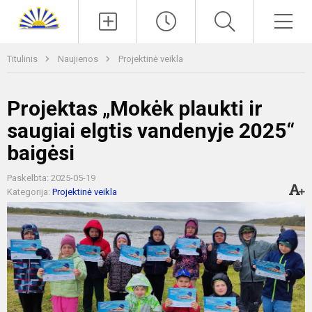
Paieška
Men
Titulinis
Naujienos
Projektinė veikla
Projektas „Mokėk plaukti ir
saugiai elgtis vandenyje 2025“
baigėsi
Paskelbta: 2025-05-19
Kategorija:
Projektinė veikla