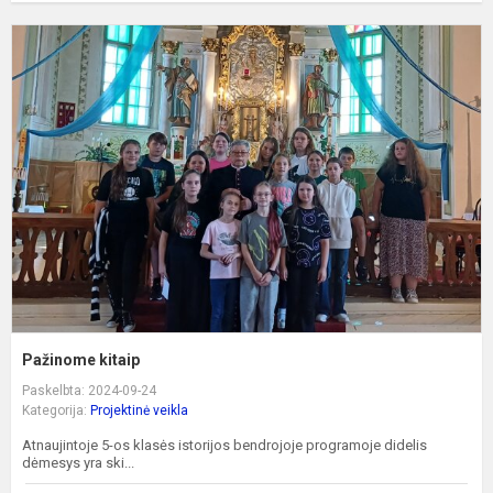
P
k
Pažinome kitaip
Paskelbta: 2024-09-24
Kategorija:
Projektinė veikla
Atnaujintoje 5-os klasės istorijos bendrojoje programoje didelis
dėmesys yra ski...