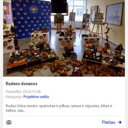
d
Rudens dovanos
Paskelbta: 2024-10-28
Kategorija:
Projektinė veikla
Ruduo būna visoks: spalvotas ir pilkas, ramus ir vėjuotas, šiltas ir
šaltas, sau...
Plačiau