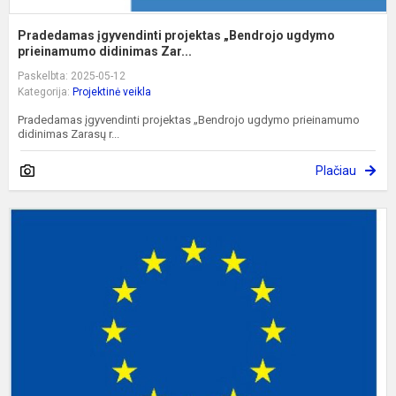
Pradedamas įgyvendinti projektas „Bendrojo ugdymo
prieinamumo didinimas Zar...
Paskelbta: 2025-05-12
Kategorija:
Projektinė veikla
Pradedamas įgyvendinti projektas „Bendrojo ugdymo prieinamumo
didinimas Zarasų r...
Plačiau
P
į
p
„
u
pr