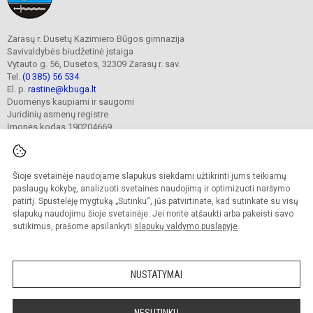
Zarasų r. Dusetų Kazimiero Būgos gimnazija
Savivaldybės biudžetinė įstaiga
Vytauto g. 56, Dusetos, 32309 Zarasų r. sav.
Tel.
(0 385) 56 534
El. p.
rastine@kbuga.lt
Duomenys kaupiami ir saugomi
Juridinių asmenų registre
Įmonės kodas 190204669
Šioje svetainėje naudojame slapukus siekdami užtikrinti jums teikiamų
© 2023. Zarasų r. Dusetų Kazimiero Būgos gimnazija. Visos teisės saugomos.
Kopijuoti turinį be raštiško gimnazijos sutikimo griežtai draudžiama.
paslaugų kokybę, analizuoti svetainės naudojimą ir optimizuoti naršymo
patirtį. Spustelėję mygtuką „Sutinku“, jūs patvirtinate, kad sutinkate su visų
Prieinamumo paraiška
Slapukų valdymas
slapukų naudojimu šioje svetainėje. Jei norite atšaukti arba pakeisti savo
sutikimus, prašome apsilankyti
slapukų valdymo puslapyje
.
Sumanus būdas atnaujinti
mokyklos interneto
svetainę
NUSTATYMAI
NESUTINKU