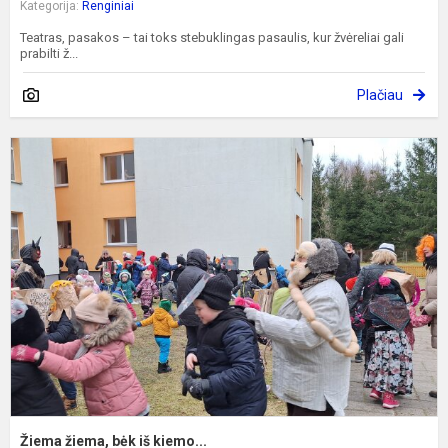
Kategorija:
Renginiai
Teatras, pasakos – tai toks stebuklingas pasaulis, kur žvėreliai gali
prabilti ž...
Plačiau
Ž
ž
b
i
k
Žiema žiema, bėk iš kiemo...