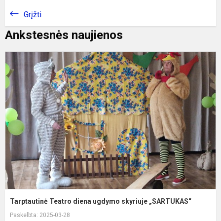
Grįžti
Ankstesnės naujienos
T
T
d
u
s
„
Tarptautinė Teatro diena ugdymo skyriuje „SARTUKAS“
Paskelbta: 2025-03-28