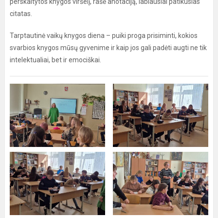
perskaitytos knygos viršelį, rašė anotaciją, labiausiai patikusias
citatas.
Tarptautinė vaikų knygos diena – puiki proga prisiminti, kokios
svarbios knygos mūsų gyvenime ir kaip jos gali padėti augti ne tik
intelektualiai, bet ir emociškai.