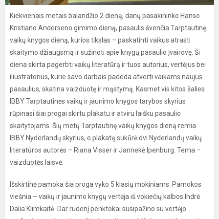
Kiekvienais metais balandžio 2 dieną, danų pasakininko Hanso
Kristiano Anderseno gimimo dieną, pasaulis švenčia Tarptautinę
vaikų knygos dieną, kurios tikslas – paskatinti vaikus atrasti
skaitymo džiaugsmą ir sužinoti apie knygų pasaulio įvairovę. Ši
diena skirta pagerbti vaikų literatūrą ir tuos autorius, vertėjus bei
iliustratorius, kurie savo darbais padeda atverti vaikams naujus
pasaulius, skatina vaizduotę ir mąstymą. Kasmet vis kitos šalies
IBBY Tarptautinės vaikų ir jaunimo knygos tarybos skyrius
rūpinasi šiai progai skirtu plakatu ir atviru laišku pasaulio
skaitytojams. Šių metų Tarptautinę vaikų knygos dieną remia
IBBY Nyderlandų skyrius, o plakatą sukūrė dvi Nyderlandų vaikų
literatūros autorės – Riana Visser ir Jannekė Ipenburg. Tema –
vaizduotės laisvė.
Išskirtinė pamoka šia proga vyko 5 klasių mokiniams. Pamokos
viešnia – vaikų ir jaunimo knygų vertėja iš vokiečių kalbos Indrė
Dalia Klimkaitė. Dar rudenį penktokai susipažino su vertėjo