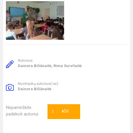
Autorius:
Dainora Biliūnaitė, Rima Survilaitė
Nuotraukų autorius(-iai):
Dainora Biliūnaitė
Nepamirškite
1
AČIŪ
padėkoti autoriui