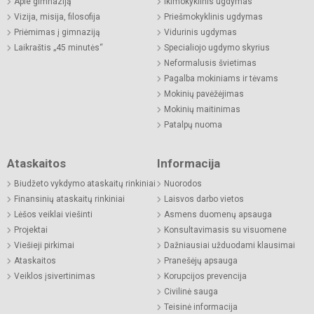
Apie gimnaziją
Ikimokyklinis ugdymas
Vizija, misija, filosofija
Priešmokyklinis ugdymas
Priėmimas į gimnaziją
Vidurinis ugdymas
Laikraštis „45 minutės“
Specialiojo ugdymo skyrius
Neformalusis švietimas
Pagalba mokiniams ir tėvams
Mokinių pavėžėjimas
Mokinių maitinimas
Patalpų nuoma
Ataskaitos
Informacija
Biudžeto vykdymo ataskaitų rinkiniai
Nuorodos
Finansinių ataskaitų rinkiniai
Laisvos darbo vietos
Lėšos veiklai viešinti
Asmens duomenų apsauga
Projektai
Konsultavimasis su visuomene
Viešieji pirkimai
Dažniausiai užduodami klausimai
Ataskaitos
Pranešėjų apsauga
Veiklos įsivertinimas
Korupcijos prevencija
Civilinė sauga
Teisinė informacija