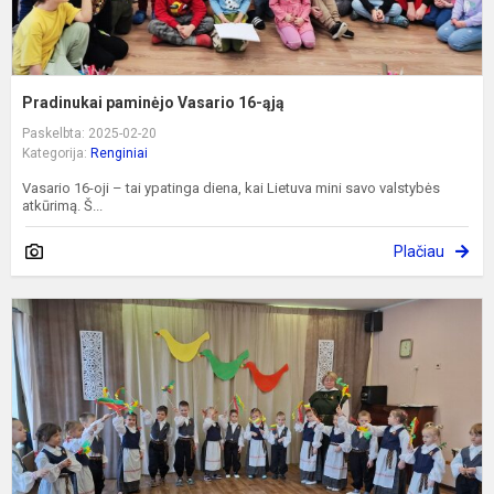
Pradinukai paminėjo Vasario 16-ąją
Paskelbta: 2025-02-20
Kategorija:
Renginiai
Vasario 16-oji – tai ypatinga diena, kai Lietuva mini savo valstybės
atkūrimą. Š...
Plačiau
L
-
g
š