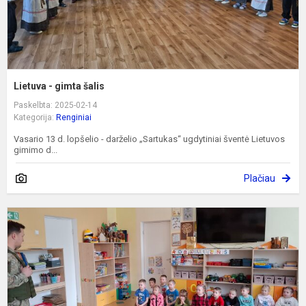
Lietuva - gimta šalis
Paskelbta: 2025-02-14
Kategorija:
Renginiai
Vasario 13 d. lopšelio - darželio „Sartukas“ ugdytiniai šventė Lietuvos
gimimo d...
Plačiau
K
p