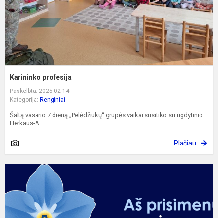
Karininko profesija
Paskelbta: 2025-02-14
Kategorija:
Renginiai
Šaltą vasario 7 dieną „Pelėdžiukų“ grupės vaikai susitiko su ugdytinio
Herkaus-A...
Plačiau
M
L
g
d