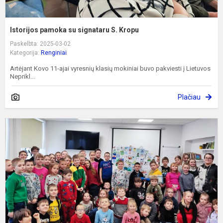
Istorijos pamoka su signataru S. Kropu
Paskelbta: 2025-03-02
Kategorija:
Renginiai
Artėjant Kovo 11-ajai vyresnių klasių mokiniai buvo pakviesti į Lietuvos
Neprikl...
Plačiau
P
p
V
1
ą