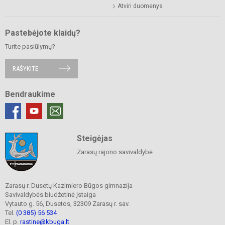
Atviri duomenys
Pastebėjote klaidų?
Turite pasiūlymų?
RAŠYKITE
Bendraukime
Steigėjas
Zarasų rajono savivaldybė
Zarasų r. Dusetų Kazimiero Būgos gimnazija
Savivaldybės biudžetinė įstaiga
Vytauto g. 56, Dusetos, 32309 Zarasų r. sav.
Tel.
(0 385) 56 534
El. p.
rastine@kbuga.lt