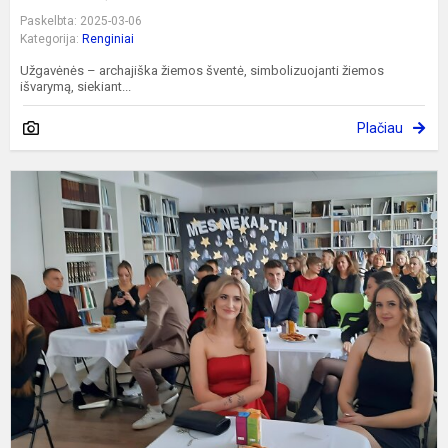
Paskelbta: 2025-03-06
Kategorija:
Renginiai
Užgavėnės – archajiška žiemos šventė, simbolizuojanti žiemos
išvarymą, siekiant...
Plačiau
M
a
p
s
d
ik
e