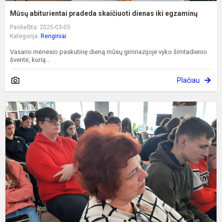
Mūsų abiturientai pradeda skaičiuoti dienas iki egzaminų
Paskelbta: 2025-03-05
Kategorija:
Renginiai
Vasario mėnesio paskutinę dieną mūsų gimnazijoje vyko šimtadienio
šventė, kurią...
Plačiau
I
p
s
s
S
K