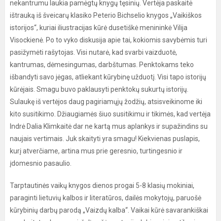
nekantrumu laukia pamėgtų knygų tęsinių. Vertėja paskaitė
ištrauką iš šveicarų klasiko Peterio Bichselio knygos „Vaikiškos
istorijos“, kuriai iliustracijas kūrė dusetiškė menininkė Vilija
Visockienė. Po to vyko diskusija apie tai, kokiomis savybėmis turi
pasižymėti rašytojas. Visi nutarė, kad svarbi vaizduotė,
kantrumas, dėmesingumas, darbštumas. Penktokams teko
išbandyti savo jėgas, atliekant kūrybinę užduotį. Visi tapo istorijų
kūrėjais. Smagu buvo paklausyti penktokų sukurtų istorijų.
Sulaukę iš vertėjos daug pagiriamųjų žodžių, atsisveikinome iki
kito susitikimo. Džiaugiamės šiuo susitikimu ir tikimės, kad vertėja
Indrė Dalia Klimkaitė dar ne kartą mus aplankys ir supažindins su
naujais vertimais. Juk skaityti yra smagu! Kiekvienas puslapis,
kurį atverčiame, artina mus prie geresnio, turtingesnio ir
įdomesnio pasaulio.
Tarptautinės vaikų knygos dienos progai 5-8 klasių mokiniai,
paraginti lietuvių kalbos ir literatūros, dailės mokytojų, paruošė
kūrybinių darbų parodą „Vaizdų kalba“. Vaikai kūrė savarankiškai