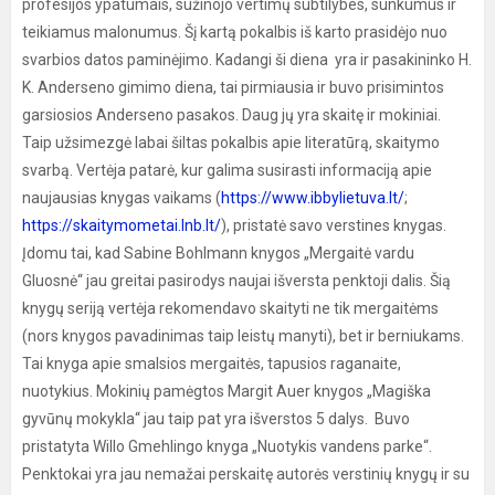
profesijos ypatumais, sužinojo vertimų subtilybes, sunkumus ir
teikiamus malonumus. Šį kartą pokalbis iš karto prasidėjo nuo
svarbios datos paminėjimo. Kadangi ši diena yra ir pasakininko H.
K. Anderseno gimimo diena, tai pirmiausia ir buvo prisimintos
garsiosios Anderseno pasakos. Daug jų yra skaitę ir mokiniai.
Taip užsimezgė labai šiltas pokalbis apie literatūrą, skaitymo
svarbą. Vertėja patarė, kur galima susirasti informaciją apie
naujausias knygas vaikams (
https://www.ibbylietuva.lt/
;
https://skaitymometai.lnb.lt/
), pristatė savo verstines knygas.
Įdomu tai, kad Sabine Bohlmann knygos „Mergaitė vardu
Gluosnė“ jau greitai pasirodys naujai išversta penktoji dalis. Šią
knygų seriją vertėja rekomendavo skaityti ne tik mergaitėms
(nors knygos pavadinimas taip leistų manyti), bet ir berniukams.
Tai knyga apie smalsios mergaitės, tapusios raganaite,
nuotykius. Mokinių pamėgtos Margit Auer knygos „Magiška
gyvūnų mokykla“ jau taip pat yra išverstos 5 dalys. Buvo
pristatyta Willo Gmehlingo knyga „Nuotykis vandens parke“.
Penktokai yra jau nemažai perskaitę autorės verstinių knygų ir su