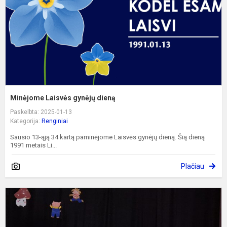
Minėjome Laisvės gynėjų dieną
Paskelbta: 2025-01-13
Kategorija:
Renginiai
Sausio 13-ąją 34 kartą paminėjome Laisvės gynėjų dieną. Šią dieną
1991 metais Li...
Plačiau
K
p
p