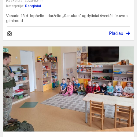
Paskelbta: 2025-02-14
Kategorija:
Renginiai
Vasario 13 d. lopšelio - darželio „Sartukas“ ugdytiniai šventė Lietuvos
gimimo d...
Plačiau
K
p