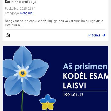
Karininko profesija
Paskelbta: 2025-02-14
Kategorija:
Renginiai
Šaltą vasario 7 dieną „Pelėdžiukų“ grupės vaikai susitiko su ugdytinio
Herkaus-A...
Plačiau
M
L
g
d