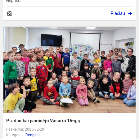
Neprikl...
Plačiau
P
p
V
1
ą
Pradinukai paminėjo Vasario 16-ąją
Paskelbta: 2025-02-20
Kategorija:
Renginiai