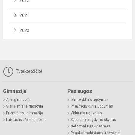
2022
2021
2020
Tvarkaraščiai
Gimnazija
Paslaugos
Apie gimnaziją
Ikimokyklinis ugdymas
Vizija, misija, filosofija
Priešmokyklinis ugdymas
Priėmimas į gimnaziją
Vidurinis ugdymas
Laikraštis „45 minutės“
Specialiojo ugdymo skyrius
Neformalusis švietimas
Pagalba mokiniams ir tėvams