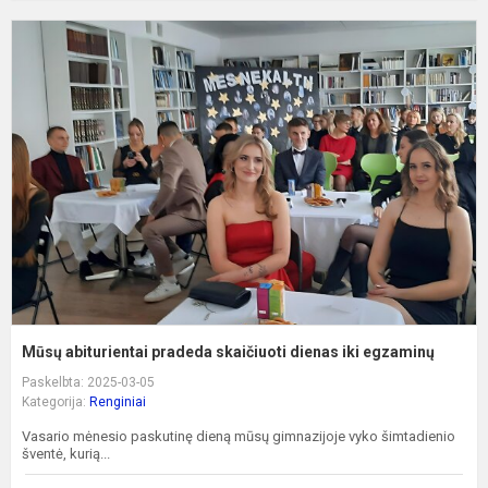
M
a
p
s
d
ik
e
Mūsų abiturientai pradeda skaičiuoti dienas iki egzaminų
Paskelbta: 2025-03-05
Kategorija:
Renginiai
Vasario mėnesio paskutinę dieną mūsų gimnazijoje vyko šimtadienio
šventė, kurią...