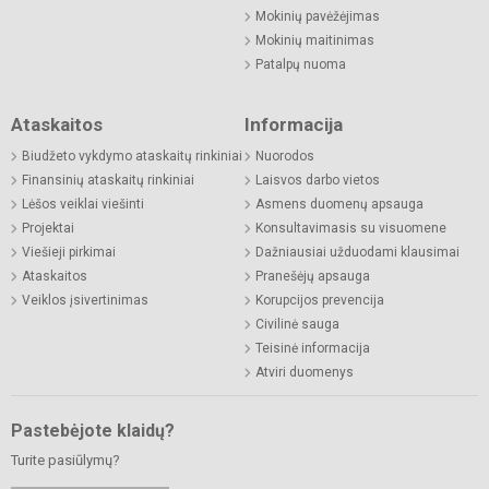
Mokinių pavėžėjimas
Mokinių maitinimas
Patalpų nuoma
Ataskaitos
Informacija
Biudžeto vykdymo ataskaitų rinkiniai
Nuorodos
Finansinių ataskaitų rinkiniai
Laisvos darbo vietos
Lėšos veiklai viešinti
Asmens duomenų apsauga
Projektai
Konsultavimasis su visuomene
Viešieji pirkimai
Dažniausiai užduodami klausimai
Ataskaitos
Pranešėjų apsauga
Veiklos įsivertinimas
Korupcijos prevencija
Civilinė sauga
Teisinė informacija
Atviri duomenys
Pastebėjote klaidų?
Turite pasiūlymų?