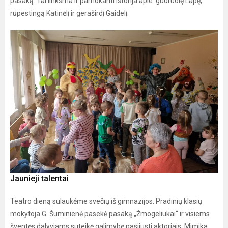
pasaką. Tai linksma ir pamokanti istorija apie gudruolę Lapę,
rūpestingą Katinėlį ir geraširdį Gaidelį.
Jaunieji talentai
Teatro dieną sulaukėme svečių iš gimnazijos. Pradinių klasių
mokytoja G. Šuminienė pasekė pasaką „Žmogeliukai“ ir visiems
šventės dalyviams suteikė galimybę pasijusti aktoriais. Mimika,