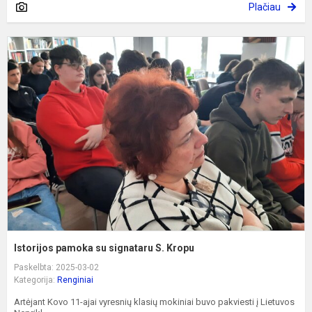
Plačiau
I
p
s
s
S
K
Istorijos pamoka su signataru S. Kropu
Paskelbta: 2025-03-02
Kategorija:
Renginiai
Artėjant Kovo 11-ajai vyresnių klasių mokiniai buvo pakviesti į Lietuvos