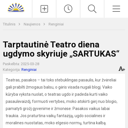
Paieška
Men
Titulinis
Naujienos
Renginiai
Tarptautinė Teatro diena
ugdymo skyriuje „SARTUKAS“
Paskelbta: 2025-03-28
Kategorija:
Renginiai
Teatras, pasakos – tai toks stebuklingas pasaulis, kur žvėreliai
gali prabilti žmogaus balsu, o gėris visada nugali blogį. Vaiko
kūryba vyksta nuolat, o teatras ugdo ir padeda kurti vaiko
pasaulėvaizdį, formuoti vertybes, moko atskirti gėrį nuo blogio,
pamatyti grožį gyvenime ir žmonėse. Pasakos vaikus labai
traukia. Jos praturtina vaikų fantaziją, ugdo socialines ir
moralines nuostatas, moko elgesio normų, turtina kalbą.