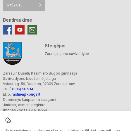
RAŠYKITE
Bendraukime
Steigėjas
Zarasų rajono savivaldybė
Zarasų r. Dusetų Kazimiero Būgos gimnazija
Savivaldybės biudžetinė įstaiga
Vytauto g. 56, Dusetos, 32309 Zarasų r. sav.
Tel.
(0 385) 56 534
El. p.
rastine@kbuga.lt
Duomenys kaupiami ir saugomi
Juridinių asmenų registre
Įmonės kodas 190204669
Šioje svetainėje naudojame slapukus siekdami užtikrinti jums teikiamų
© 2023. Zarasų r. Dusetų Kazimiero Būgos gimnazija. Visos teisės saugomos.