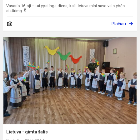
Vasario 16-oji – tai ypatinga diena, kai Lietuva mini savo valstybės
atkūrimą. Š...
Plačiau
L
-
g
š
Lietuva - gimta šalis