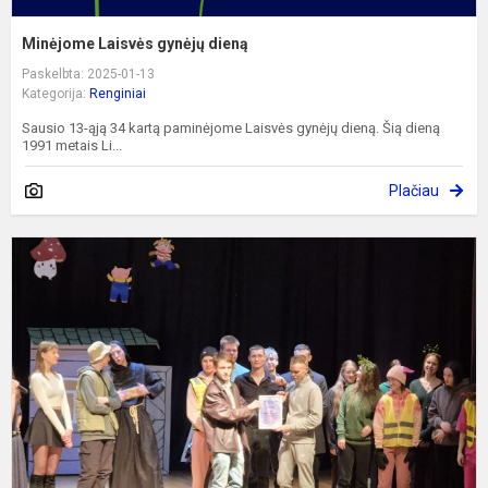
Minėjome Laisvės gynėjų dieną
Paskelbta: 2025-01-13
Kategorija:
Renginiai
Sausio 13-ąją 34 kartą paminėjome Laisvės gynėjų dieną. Šią dieną
1991 metais Li...
Plačiau
K
p
p