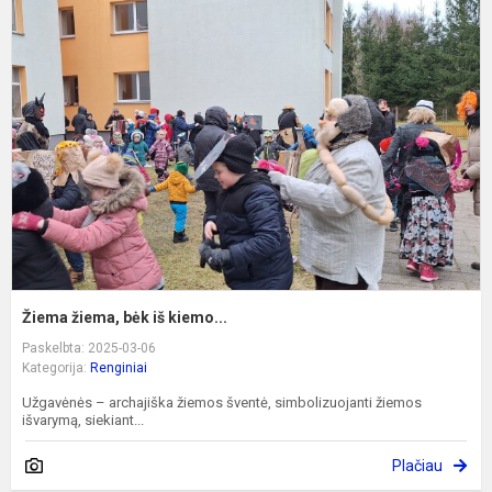
ž
b
i
k
Žiema žiema, bėk iš kiemo...
Paskelbta: 2025-03-06
Kategorija:
Renginiai
Užgavėnės – archajiška žiemos šventė, simbolizuojanti žiemos
išvarymą, siekiant...
Plačiau