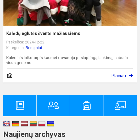
Kalėdų eglutės šventė mažiausiems
Paskelbta: 2024-12-22
Kategorija:
Renginiai
Kalėdinis laikotarpis kasmet dovanoja paslaptingą laukimą, suburia
visus geriems...
Plačiau
Naujienų archyvas