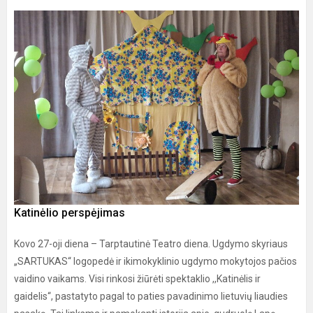
Katinėlio perspėjimas
Kovo 27-oji diena – Tarptautinė Teatro diena. Ugdymo skyriaus
„SARTUKAS“ logopedė ir ikimokyklinio ugdymo mokytojos pačios
vaidino vaikams. Visi rinkosi žiūrėti spektaklio ,,Katinėlis ir
gaidelis“, pastatyto pagal to paties pavadinimo lietuvių liaudies