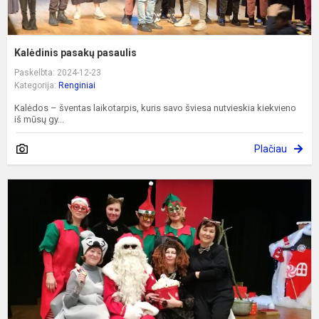
Kalėdinis pasakų pasaulis
Paskelbta: 2024-12-23
Kategorija:
Renginiai
Kalėdos – šventas laikotarpis, kuris savo šviesa nutvieskia kiekvieno
iš mūsų gy...
Plačiau
K
e
š
m