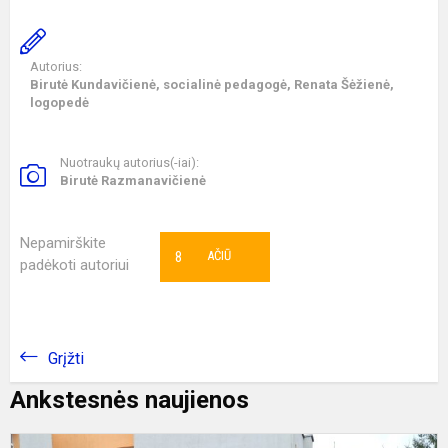
Autorius:
Birutė Kundavičienė, socialinė pedagogė, Renata Šėžienė,
logopedė
Nuotraukų autorius(-iai):
Birutė Razmanavičienė
Nepamirškite
8
AČIŪ
padėkoti autoriui
Grįžti
Ankstesnės naujienos
Ž