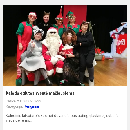
K
e
š
m
Kalėdų eglutės šventė mažiausiems
Paskelbta: 2024-12-22
Kategorija:
Renginiai
Kalėdinis laikotarpis kasmet dovanoja paslaptingą laukimą, suburia
visus geriems...