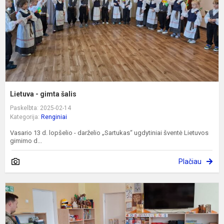
Lietuva - gimta šalis
Paskelbta: 2025-02-14
Kategorija:
Renginiai
Vasario 13 d. lopšelio - darželio „Sartukas“ ugdytiniai šventė Lietuvos
gimimo d...
Plačiau
K
p