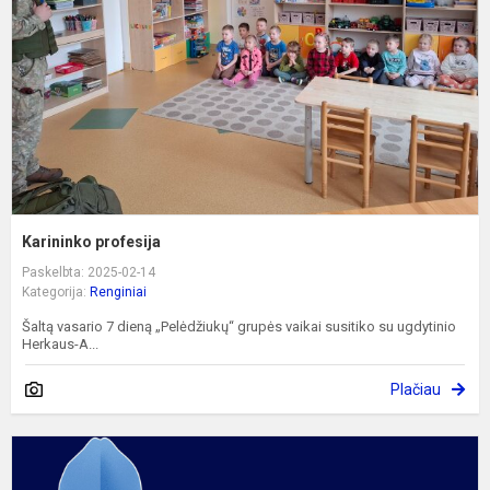
Karininko profesija
Paskelbta: 2025-02-14
Kategorija:
Renginiai
Šaltą vasario 7 dieną „Pelėdžiukų“ grupės vaikai susitiko su ugdytinio
Herkaus-A...
Plačiau
M
L