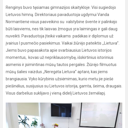
Renginys buvo tęsiamas gimnazijos skaitykloje. Visi sugiedojo
Lietuvos himną. Direktoriaus pavaduotoja ugdymui Vanda
Normantienė visus pasveikino su valstybine švente ir palinkėjo
būti laisviems, nes tik laisvas žmogus yra laimingas ir gali daug
nuveikti. Pavaduotoja Įteikė vaikams padėkas ir diplomus už
įvairius I pusmečio pasiekimus. Vaikai žiūrėjo pateiktis ,,Lietuva”.
Jiems buvo papasakota apie svarbiausius Lietuvos istorijos
momentus, kovas už nepriklausomybę, išskirtinius istorinius
asmenis ir įsimintinas mūsų tautos pergales. Žiūrėjo filmuotus
mūsų šalies vaizdus ,,Neregėta Lietuva” aptarė, kas jiems
brangiausia. Vyko kūrybinis užsiėmimas, kurio metu jie piešė
piešinėlius, susijusius su Lietuvos istorija, gamta, šeima, draugais.
Visus darbelius suklijavo į vieną didelį Lietuvos žemėlapį.