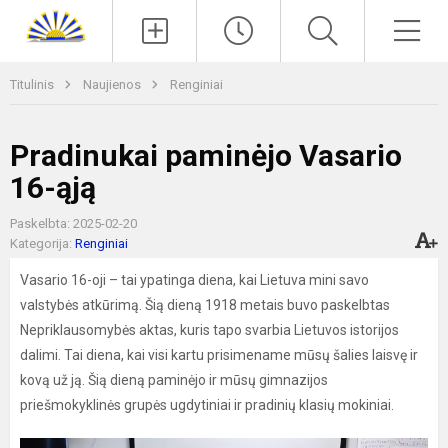
Paieška
Men
Titulinis
Naujienos
Renginiai
Pradinukai paminėjo Vasario
16-ąją
Paskelbta: 2025-02-20
Kategorija:
Renginiai
Vasario 16-oji – tai ypatinga diena, kai Lietuva mini savo
valstybės atkūrimą. Šią dieną 1918 metais buvo paskelbtas
Nepriklausomybės aktas, kuris tapo svarbia Lietuvos istorijos
dalimi. Tai diena, kai visi kartu prisimename mūsų šalies laisvę ir
kovą už ją. Šią dieną paminėjo ir mūsų gimnazijos
priešmokyklinės grupės ugdytiniai ir pradinių klasių mokiniai.