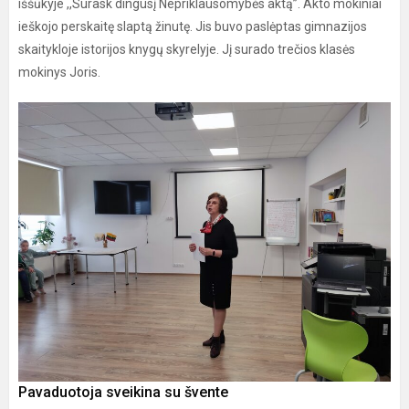
iššūkyje ,,Surask dingusį Nepriklausomybės aktą”. Akto mokiniai
ieškojo perskaitę slaptą žinutę. Jis buvo paslėptas gimnazijos
skaitykloje istorijos knygų skyrelyje. Jį surado trečios klasės
mokinys Joris.
Pavaduotoja sveikina su švente