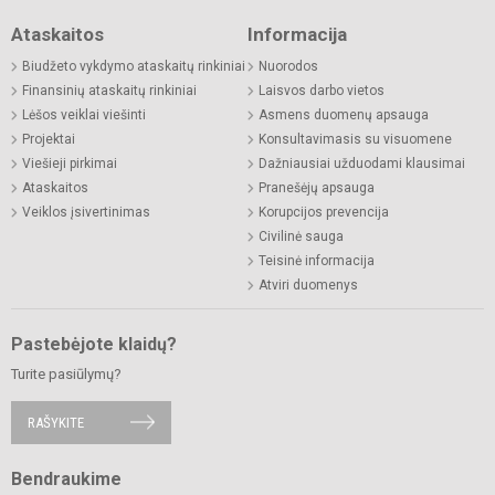
Ataskaitos
Informacija
Biudžeto vykdymo ataskaitų rinkiniai
Nuorodos
Finansinių ataskaitų rinkiniai
Laisvos darbo vietos
Lėšos veiklai viešinti
Asmens duomenų apsauga
Projektai
Konsultavimasis su visuomene
Viešieji pirkimai
Dažniausiai užduodami klausimai
Ataskaitos
Pranešėjų apsauga
Veiklos įsivertinimas
Korupcijos prevencija
Civilinė sauga
Teisinė informacija
Atviri duomenys
Pastebėjote klaidų?
Turite pasiūlymų?
RAŠYKITE
Bendraukime