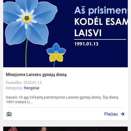
g
d
Minėjome Laisvės gynėjų dieną
Paskelbta: 2025-01-13
Kategorija:
Renginiai
Sausio 13-ąją 34 kartą paminėjome Laisvės gynėjų dieną. Šią dieną
1991 metais Li...
Plačiau
K