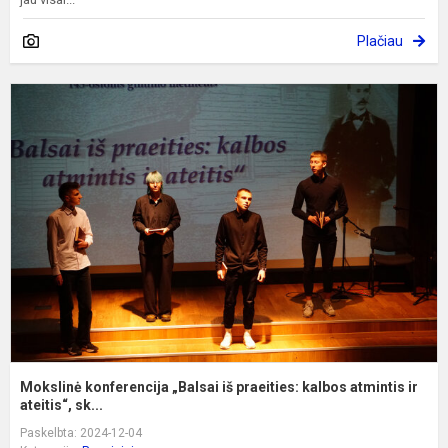
Plačiau
M
k
„
i
p
k
a
Mokslinė konferencija „Balsai iš praeities: kalbos atmintis ir
ateitis“, sk...
Paskelbta: 2024-12-04