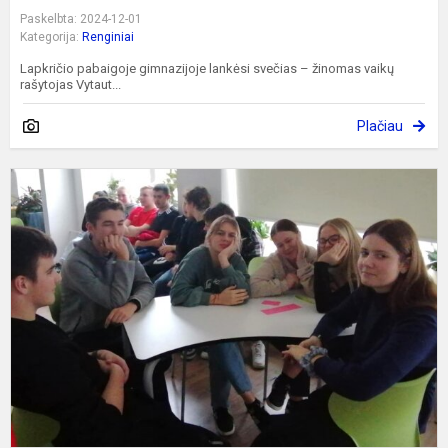
Paskelbta: 2024-12-01
Kategorija:
Renginiai
Lapkričio pabaigoje gimnazijoje lankėsi svečias – žinomas vaikų
rašytojas Vytaut...
Plačiau
M
E
s
a
a
d