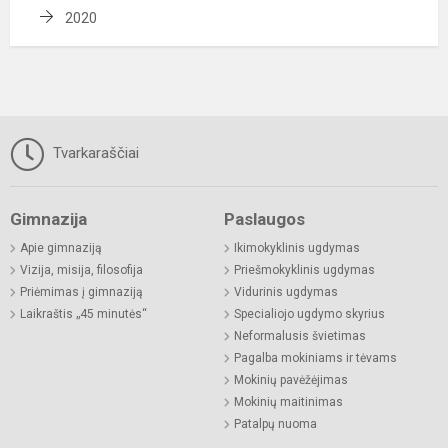
2020
Tvarkaraščiai
Gimnazija
Paslaugos
Apie gimnaziją
Ikimokyklinis ugdymas
Vizija, misija, filosofija
Priešmokyklinis ugdymas
Priėmimas į gimnaziją
Vidurinis ugdymas
Laikraštis „45 minutės“
Specialiojo ugdymo skyrius
Neformalusis švietimas
Pagalba mokiniams ir tėvams
Mokinių pavėžėjimas
Mokinių maitinimas
Patalpų nuoma