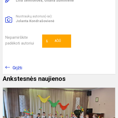
Lilia Semionova, Gitana Šuminienė
Nuotraukų autorius(-iai):
Jolanta Kondrašovienė
Nepamirškite
6
AČIŪ
padėkoti autoriui
Grįžti
Ankstesnės naujienos
L
-
g
š