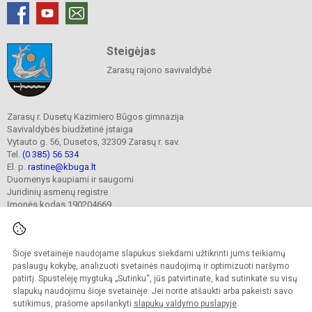
Steigėjas
Zarasų rajono savivaldybė
Zarasų r. Dusetų Kazimiero Būgos gimnazija
Savivaldybės biudžetinė įstaiga
Vytauto g. 56, Dusetos, 32309 Zarasų r. sav.
Tel.
(0 385) 56 534
El. p.
rastine@kbuga.lt
Duomenys kaupiami ir saugomi
Juridinių asmenų registre
Įmonės kodas 190204669
Šioje svetainėje naudojame slapukus siekdami užtikrinti jums teikiamų
© 2023. Zarasų r. Dusetų Kazimiero Būgos gimnazija. Visos teisės saugomos.
Kopijuoti turinį be raštiško gimnazijos sutikimo griežtai draudžiama.
paslaugų kokybę, analizuoti svetainės naudojimą ir optimizuoti naršymo
patirtį. Spustelėję mygtuką „Sutinku“, jūs patvirtinate, kad sutinkate su visų
Prieinamumo paraiška
Slapukų valdymas
slapukų naudojimu šioje svetainėje. Jei norite atšaukti arba pakeisti savo
sutikimus, prašome apsilankyti
slapukų valdymo puslapyje
.
Sumanus būdas atnaujinti