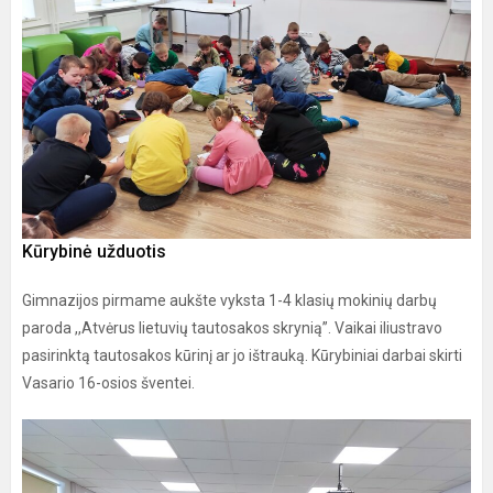
Kūrybinė užduotis
Gimnazijos pirmame aukšte vyksta 1-4 klasių mokinių darbų
paroda ,,Atvėrus lietuvių tautosakos skrynią”. Vaikai iliustravo
pasirinktą tautosakos kūrinį ar jo ištrauką. Kūrybiniai darbai skirti
Vasario 16-osios šventei.