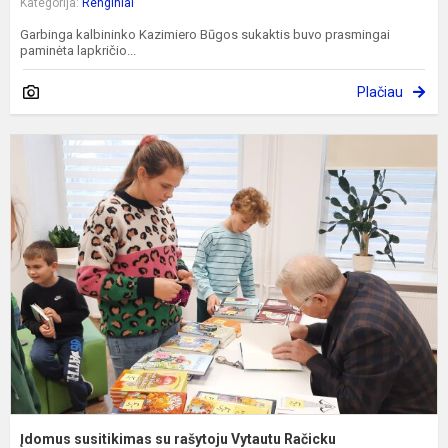
Kategorija:
Renginiai
Garbinga kalbininko Kazimiero Būgos sukaktis buvo prasmingai
paminėta lapkričio...
Plačiau
Į
s
s
r
V
R
Įdomus susitikimas su rašytoju Vytautu Račicku