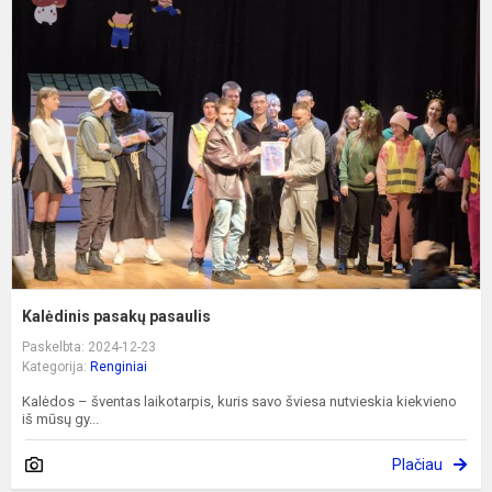
p
p
Kalėdinis pasakų pasaulis
Paskelbta: 2024-12-23
Kategorija:
Renginiai
Kalėdos – šventas laikotarpis, kuris savo šviesa nutvieskia kiekvieno
iš mūsų gy...
Plačiau