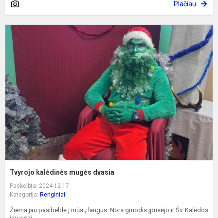
Plačiau
T
k
m
d
Tvyrojo kalėdinės mugės dvasia
Paskelbta: 2024-12-17
Kategorija:
Renginiai
Žiema jau pasibeldė į mūsų langus. Nors gruodis įpusėjo ir Šv. Kalėdos
jau visai...