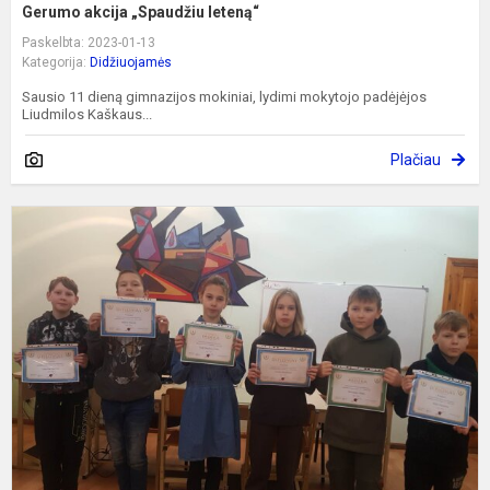
Gerumo akcija „Spaudžiu leteną“
Paskelbta: 2023-01-13
Kategorija:
Didžiuojamės
Sausio 11 dieną gimnazijos mokiniai, lydimi mokytojo padėjėjos
Liudmilos Kaškaus...
Plačiau
K
"
n