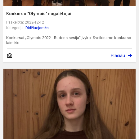
Konkurso "Olympis" nugalėtojai
Paskelbta: 2022-12-12
Kategorija:
Didžiuojamės
Konkursai „Olympis 2022 - Rudens sesija“ įvyko. Sveikiname konkurso
laimėto...
Plačiau
K
„
–
v
g
ž
p