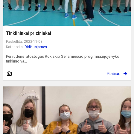
Tinklininkai prizininkai
Paskelbta: 2022-11-08
Kategorija:
Didžiuojamės
Per rudens atostogas Rokiškio Senamiesčio progimnazijoje vyko
tinklinio va...
Plačiau
„
II
e
–
t