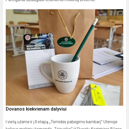
Dovanos kiekvienam dalyviui
I vietą užėmė ir į II etapą „Temidės pabėgimo kambarį" Utenoje