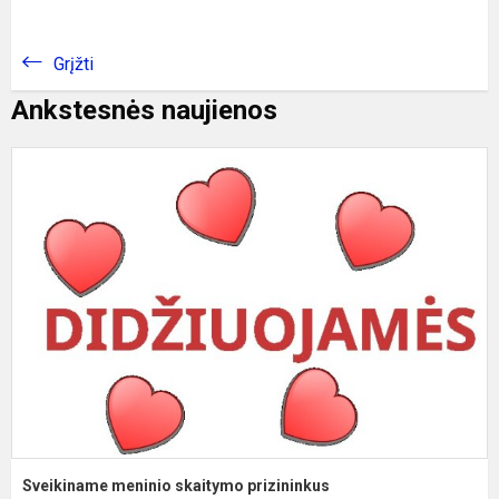
Grįžti
Ankstesnės naujienos
S
m
s
p
Sveikiname meninio skaitymo prizininkus