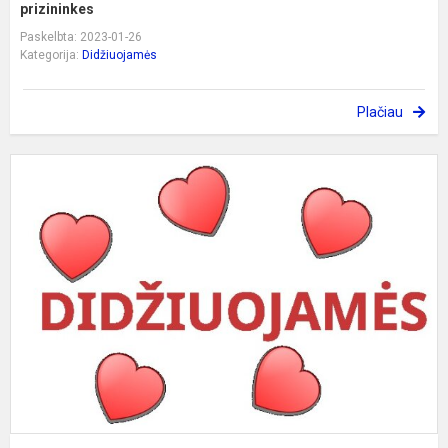
prizininkes
Paskelbta: 2023-01-26
Kategorija:
Didžiuojamės
Plačiau
S
a
k
o
p