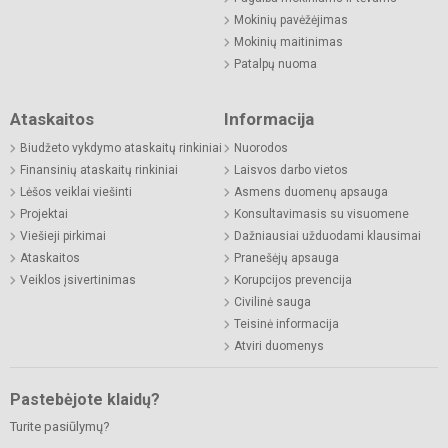
Mokinių pavėžėjimas
Mokinių maitinimas
Patalpų nuoma
Ataskaitos
Informacija
Biudžeto vykdymo ataskaitų rinkiniai
Nuorodos
Finansinių ataskaitų rinkiniai
Laisvos darbo vietos
Lėšos veiklai viešinti
Asmens duomenų apsauga
Projektai
Konsultavimasis su visuomene
Viešieji pirkimai
Dažniausiai užduodami klausimai
Ataskaitos
Pranešėjų apsauga
Veiklos įsivertinimas
Korupcijos prevencija
Civilinė sauga
Teisinė informacija
Atviri duomenys
Pastebėjote klaidų?
Turite pasiūlymų?