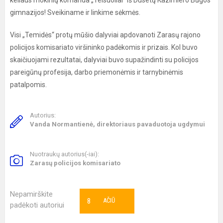
keliaus mokinių komanda „Teisuoliai“ iš Dusetų Kazimiero Būgos
gimnazijos! Sveikiname ir linkime sėkmės.
Visi „Temidės“ protų mūšio dalyviai apdovanoti Zarasų rajono
policijos komisariato viršininko padėkomis ir prizais. Kol buvo
skaičiuojami rezultatai, dalyviai buvo supažindinti su policijos
pareigūnų profesija, darbo priemonėmis ir tarnybinėmis
patalpomis.
Autorius:
Vanda Normantienė, direktoriaus pavaduotoja ugdymui
Nuotraukų autorius(-iai):
Zarasų policijos komisariato
Nepamirškite
8
AČIŪ
padėkoti autoriui