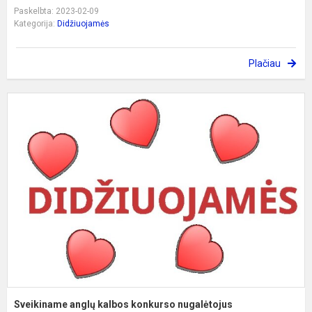
Paskelbta: 2023-02-09
Kategorija:
Didžiuojamės
Plačiau
S
a
k
k
n
Sveikiname anglų kalbos konkurso nugalėtojus