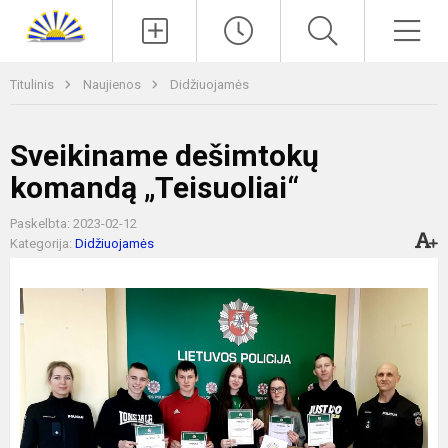
Paieška
Men
Titulinis
Naujienos
Didžiuojamės
Sveikiname dešimtokų
komandą „Teisuoliai“
Paskelbta: 2023-02-12
Kategorija:
Didžiuojamės