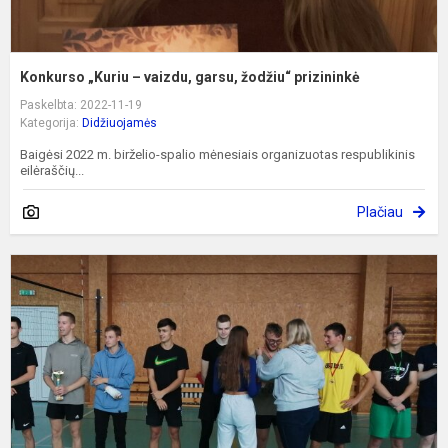
Konkurso „Kuriu – vaizdu, garsu, žodžiu“ prizininkė
Paskelbta: 2022-11-19
Kategorija:
Didžiuojamės
Baigėsi 2022 m. birželio-spalio mėnesiais organizuotas respublikinis
eilėraščių...
Plačiau
T
p