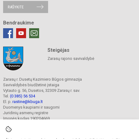
RAŠYKITE
Bendraukime
Steigėjas
Zarasų rajono savivaldybė
Zarasų r. Dusetų Kazimiero Būgos gimnazija
Savivaldybės biudžetinė įstaiga
Vytauto g. 56, Dusetos, 32309 Zarasų r. sav.
Tel.
(0 385) 56 534
El. p.
rastine@kbuga.lt
Duomenys kaupiami ir saugomi
Juridinių asmenų registre
Įmonės kodas 190204669