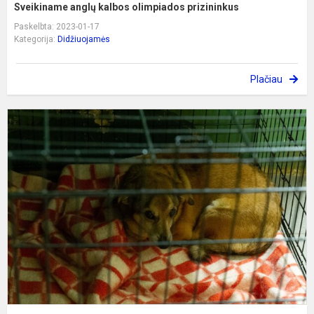
Sveikiname anglų kalbos olimpiados prizininkus
Paskelbta: 2023-01-17
Kategorija:
Didžiuojamės
Plačiau
G
a
„
l