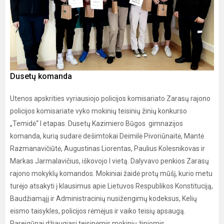
Dusetų komanda
Utenos apskrities vyriausiojo policijos komisariato Zarasų rajono
policijos komisariate vyko mokinių teisinių žinių konkurso
„Temidė“ I etapas. Dusetų Kazimiero Būgos gimnazijos
komanda, kurią sudarė dešimtokai Deimilė Pivoriūnaitė, Mantė
Razmanavičiūtė, Augustinas Liorentas, Paulius Kolesnikovas ir
Markas Jarmalavičius, iškovojo I vietą. Dalyvavo penkios Zarasų
rajono mokyklų komandos. Mokiniai žaidė protų mūšį, kurio metu
turėjo atsakyti į klausimus apie Lietuvos Respublikos Konstituciją,
Baudžiamąjį ir Administracinių nusižengimų kodeksus, Kelių
eismo taisykles, policijos rėmėjus ir vaiko teisių apsaugą.
Pareigūnai džiaugiasi teisinėmis mokinių žiniomis.