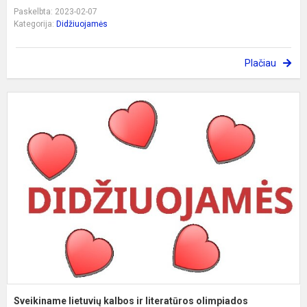
Paskelbta: 2023-02-07
Kategorija:
Didžiuojamės
Plačiau
S
l
k
ir
l
o
pr
Sveikiname lietuvių kalbos ir literatūros olimpiados