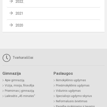
2022
2021
2020
Tvarkaraščiai
Gimnazija
Paslaugos
Apie gimnaziją
Ikimokyklinis ugdymas
Vizija, misija, filosofija
Priešmokyklinis ugdymas
Priėmimas į gimnaziją
Vidurinis ugdymas
Laikraštis „45 minutės“
Specialiojo ugdymo skyrius
Neformalusis švietimas
Pagalba mokiniams ir tėvams