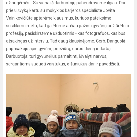
džiaugėmės... Su viena iš darbuotojų pabendravome ilgiau. Dar
prieš išvyką kartu su mokyklos karjeros specialiste Jovita
Vainikevičiūte aptarėme klausimus, kuriuos pateiksime
susitikimo metu, kad galėtume arčiau pažinti gyvūnų prižiūrėtojo
profesiją, pasiskirstėme užduotimis - kas fotografuos, kas bus
atsakingas už interviu. Tad daug klausinėjome. Gerb. Danguolė
papasakojo apie gyvūnų priežiūrą, darbo dieną ir darbą.
Darbuotojai turi gyvūnėlius pamaitinti, išvalyti narvus,
sergantiems suduoti vaistukus, o šuniukus dar ir pavedžioti.