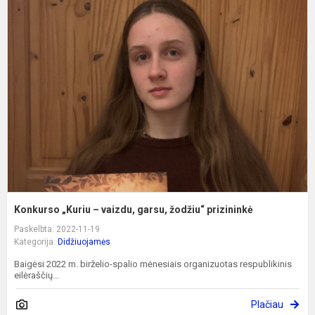
K
„
–
v
g
ž
p
Konkurso „Kuriu – vaizdu, garsu, žodžiu“ prizininkė
Paskelbta: 2022-11-19
Kategorija:
Didžiuojamės
Baigėsi 2022 m. birželio-spalio mėnesiais organizuotas respublikinis
eilėraščių...
Plačiau