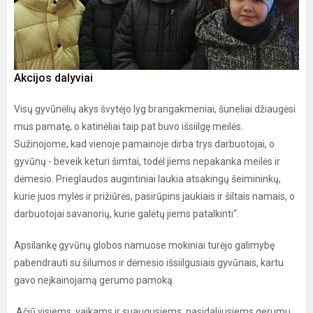
Akcijos dalyviai
Visų gyvūnėlių akys švytėjo lyg brangakmeniai, šuneliai džiaugėsi
mus pamatę, o katinėliai taip pat buvo išsiilgę meilės.
Sužinojome, kad vienoje pamainoje dirba trys darbuotojai, o
gyvūnų - beveik keturi šimtai, todėl jiems nepakanka meilės ir
dėmesio. Prieglaudos augintiniai laukia atsakingų šeimininkų,
kurie juos mylės ir prižiūrės, pasirūpins jaukiais ir šiltais namais, o
darbuotojai savanorių, kurie galėtų jiems patalkinti“.
Apsilankę gyvūnų globos namuose mokiniai turėjo galimybę
pabendrauti su šilumos ir dėmesio išsiilgusiais gyvūnais, kartu
gavo neįkainojamą gerumo pamoką.
Ačiū visiems, vaikams ir suaugusiems, pasidalijusiems gerumu.