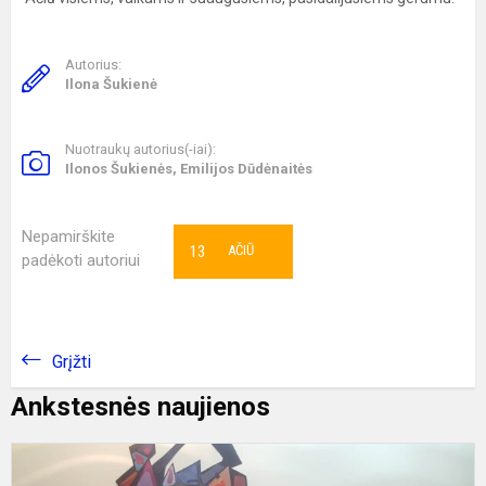
Autorius:
Ilona Šukienė
Nuotraukų autorius(-iai):
Ilonos Šukienės, Emilijos Dūdėnaitės
Nepamirškite
13
AČIŪ
padėkoti autoriui
Grįžti
Ankstesnės naujienos
K
"