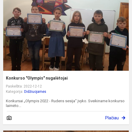
n
Konkurso "Olympis" nugalėtojai
Paskelbta: 2022-12-12
Kategorija:
Didžiuojamės
Konkursai „Olympis 2022 - Rudens sesija“ įvyko. Sveikiname konkurso
laimėto...
Plačiau