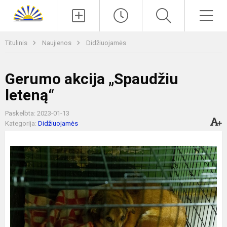
Paieška
Men
Titulinis
Naujienos
Didžiuojamės
Gerumo akcija „Spaudžiu
leteną“
Paskelbta: 2023-01-13
Kategorija:
Didžiuojamės