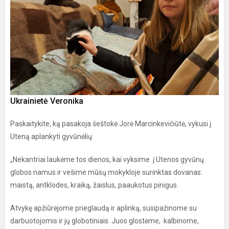
Ukrainietė Veronika
Paskaitykite, ką pasakoja šeštokė Jorė Marcinkevičiūtė, vykusi į
Uteną aplankyti gyvūnėlių:
„Nekantriai laukėme tos dienos, kai vyksime į Utenos gyvūnų
globos namus ir vešime mūsų mokykloje surinktas dovanas:
maistą, antklodes, kraiką, žaislus, paaukotus pinigus.
Atvykę apžiūrėjome prieglaudą ir aplinką, susipažinome su
darbuotojomis ir jų globotiniais. Juos glostėme, kalbinome,