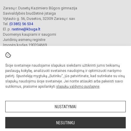
Zarasų r. Dusetų Kazimiero Būgos gimnazija
Savivaldybės biudžetinė įstaiga
Vytauto g. 56, Dusetos, 32309 Zarasų r. sav.
Tel.
(0 385) 56 534
El. p.
rastine@kbuga.lt
Duomenys kaupiami ir saugomi
Juridinių asmenų registre
Įmonės kodas 190204669
Šioje svetainėje naudojame slapukus siekdami užtikrinti jums teikiamų
© 2023. Zarasų r. Dusetų Kazimiero Būgos gimnazija. Visos teisės saugomos.
Kopijuoti turinį be raštiško gimnazijos sutikimo griežtai draudžiama.
paslaugų kokybę, analizuoti svetainės naudojimą ir optimizuoti naršymo
patirtį. Spustelėję mygtuką „Sutinku“, jūs patvirtinate, kad sutinkate su visų
Prieinamumo paraiška
Slapukų valdymas
slapukų naudojimu šioje svetainėje. Jei norite atšaukti arba pakeisti savo
sutikimus, prašome apsilankyti
slapukų valdymo puslapyje
.
Sumanus būdas atnaujinti
mokyklos interneto
svetainę
NUSTATYMAI
NESUTINKU