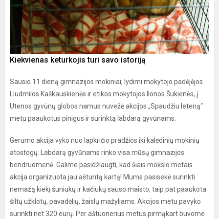
Kiekvienas keturkojis turi savo istoriją
Sausio 11 dieną gimnazijos mokiniai, lydimi mokytojo padėjėjos
Liudmilos Kaškauskienės ir etikos mokytojos Ilonos Šukienės, į
Utenos gyvūnų globos namus nuvežė akcijos „Spaudžiu leteną“
metu paaukotus pinigus ir surinktą labdarą gyvūnams.
Gerumo akcija vyko nuo lapkričio pradžios iki kalėdinių mokinių
atostogų. Labdarą gyvūnams rinko visa mūsų gimnazijos
bendruomenė. Galime pasidžiaugti, kad šiais mokslo metais
akcija organizuota jau aštuntą kartą! Mums pasisekė surinkti
nemažą kiekį šuniukų ir kačiukų sauso maisto, taip pat paaukota
šiltų užklotų, pavadėlių, žaislų mažyliams. Akcijos metu pavyko
surinkti net 320 eurų. Per aštuonerius metus pirmąkart buvome