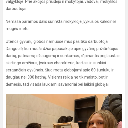
valgykloje. Prie akcijos prisidėjo ir mokytojai, vadovai, mokyklos
darbuotojai.
Nemaža paramos dalis surinkta mokykloje įvykusios Kalėdinės
mugės metu.
Utenos gyvūnų globos namuose mus pasitiko darbuotoja
Danguolė, kuri nuoširdžiai papasakojo apie gyvūnų prižiūrėtojos
darbą, patiriamą džiaugsmą ir sunkumus, rūpinantis priglaustais
skirtingo amžiaus, įvairaus charakterio, kartais ir sunkiai
sergančiais gyvūnais. Šiuo metu globojami apie 80 šuniukų ir
daugiau nei 300 katinų. Visiems reikia ne tik maisto, bet ir
dėmesio, tad visada laukiami savanoriai bei laikini globėjai.