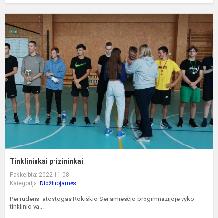
T
p
Tinklininkai prizininkai
Paskelbta: 2022-11-08
Kategorija:
Didžiuojamės
Per rudens atostogas Rokiškio Senamiesčio progimnazijoje vyko
tinklinio va...