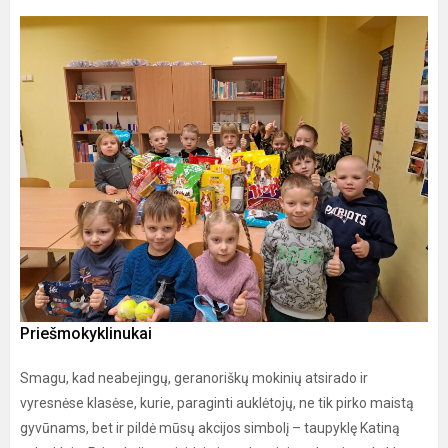
Priešmokyklinukai
Smagu, kad neabejingų, geranoriškų mokinių atsirado ir
vyresnėse klasėse, kurie, paraginti auklėtojų, ne tik pirko maistą
gyvūnams, bet ir pildė mūsų akcijos simbolį – taupyklę Katiną