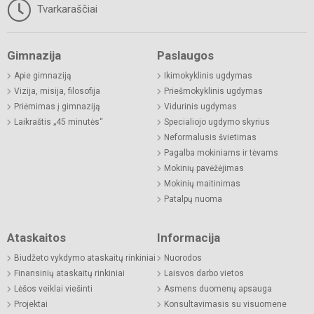
Tvarkaraščiai
Gimnazija
Paslaugos
Apie gimnaziją
Ikimokyklinis ugdymas
Vizija, misija, filosofija
Priešmokyklinis ugdymas
Priėmimas į gimnaziją
Vidurinis ugdymas
Laikraštis „45 minutės“
Specialiojo ugdymo skyrius
Neformalusis švietimas
Pagalba mokiniams ir tėvams
Mokinių pavėžėjimas
Mokinių maitinimas
Patalpų nuoma
Ataskaitos
Informacija
Biudžeto vykdymo ataskaitų rinkiniai
Nuorodos
Finansinių ataskaitų rinkiniai
Laisvos darbo vietos
Lėšos veiklai viešinti
Asmens duomenų apsauga
Projektai
Konsultavimasis su visuomene