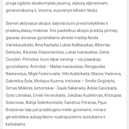
proga ugdytis atsakomybės jausmą, atjautą silpnesniam,
geranoriškumą ir, žinoma, susivienyti kilniam tikslui.
Šiemet aktyviausi akcijos dalyviai buvo priešmokyklinės ir
pradinių klasių mokiniai. Vos paskelbus akcijos pradžią pirmieji
gausias dovanas gyvūnėliams atnešė mažieji Neida
Vaicekauskaitė, Aina Kazlaitė, Lukas Kulikauskas, Albertas
Daniušis, Ažuolas Steponavičius, Lukas Ivanauskas, Denis
Čiuvykin. Pirmokai buvo labai vieningi – visi paaukojo
gyvūnėliams. Antrokai – Matas Ivanauskas, Rimgaudas
Narkevičius, Miglė Fedorovaitė, Viltė Kublickaitė, Marius Vaišnora,
Gabrielius Byla, Motiejus Kuzma, trečiokai – Smiltė Girgždytė,
Simas Miškinis, ketvirtokai– Saulė Šakėnaitė, Adelė Savickaitė,
Gytis Litinskas, Emilė Verseckaitė, Jokūbas Kudeliovas, Kristupas
Sidorovas, Adrija Siderkevičiūtė, Sandrius Pitrėnas, Pijus
Bražiūnas taip pat pradžiugino meile gyvūnams, noriai ir
geraširdiškai aukoję likimo nuskriaustiems šuniukams ir
kačiukams.