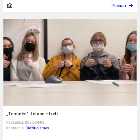
Plačiau
„
II
e
–
t
„Temidės“ II etape – treti
Paskelbta: 2022-04-03
Kategorija:
Didžiuojamės