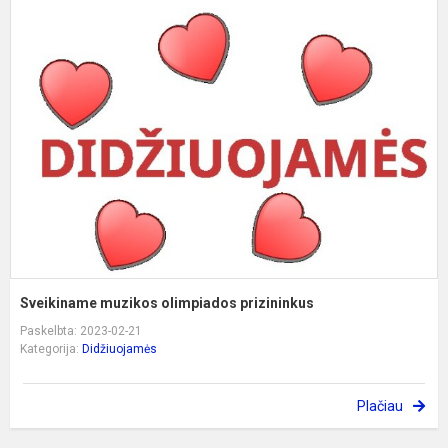
S
m
o
p
Sveikiname muzikos olimpiados prizininkus
Paskelbta: 2023-02-21
Kategorija:
Didžiuojamės
Plačiau