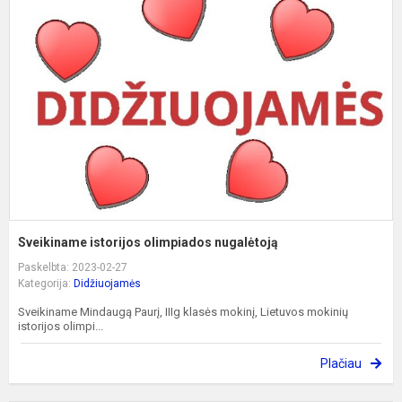
i
o
n
Sveikiname istorijos olimpiados nugalėtoją
Paskelbta: 2023-02-27
Kategorija:
Didžiuojamės
Sveikiname Mindaugą Paurį, IIIg klasės mokinį, Lietuvos mokinių
istorijos olimpi...
Plačiau