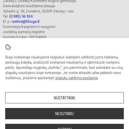
Zarasų r. Dusetų Kazimiero Būgos gimnazija
Savivaldybės biudžetinė įstaiga
Vytauto g. 56, Dusetos, 32309 Zarasų r. sav.
Tel.
(0 385) 56 534
El. p.
rastine@kbuga.lt
Duomenys kaupiami ir saugomi
Juridinių asmenų registre
Įmonės kodas 190204669
Šioje svetainėje naudojame slapukus siekdami užtikrinti jums teikiamų
© 2023. Zarasų r. Dusetų Kazimiero Būgos gimnazija. Visos teisės saugomos.
Kopijuoti turinį be raštiško gimnazijos sutikimo griežtai draudžiama.
paslaugų kokybę, analizuoti svetainės naudojimą ir optimizuoti naršymo
patirtį. Spustelėję mygtuką „Sutinku“, jūs patvirtinate, kad sutinkate su visų
Prieinamumo paraiška
Slapukų valdymas
slapukų naudojimu šioje svetainėje. Jei norite atšaukti arba pakeisti savo
sutikimus, prašome apsilankyti
slapukų valdymo puslapyje
.
Sumanus būdas atnaujinti
mokyklos interneto
svetainę
NUSTATYMAI
NESUTINKU