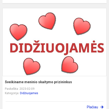
S
m
s
p
Sveikiname meninio skaitymo prizininkus
Paskelbta: 2023-02-09
Kategorija:
Didžiuojamės
Plačiau