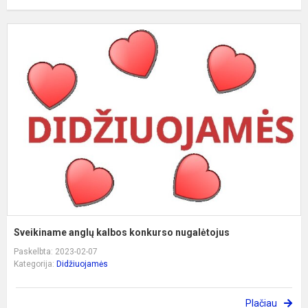
S
a
k
k
n
Sveikiname anglų kalbos konkurso nugalėtojus
Paskelbta: 2023-02-07
Kategorija:
Didžiuojamės
Plačiau