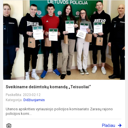
S
d
k
„
Sveikiname dešimtokų komandą „Teisuoliai“
Paskelbta: 2023-02-12
Kategorija:
Didžiuojamės
Utenos apskrities vyriausiojo policijos komisariato Zarasų rajono
policijos komi...
Plačiau