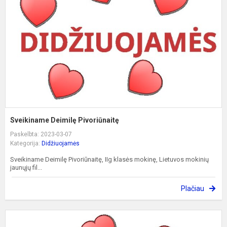
Sveikiname Deimilę Pivoriūnaitę
Paskelbta: 2023-03-07
Kategorija:
Didžiuojamės
Sveikiname Deimilę Pivoriūnaitę, IIg klasės mokinę, Lietuvos mokinių
jaunųjų fil...
Plačiau
S