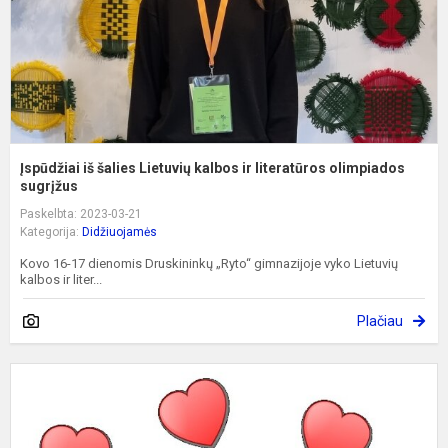
l
o
Įspūdžiai iš šalies Lietuvių kalbos ir literatūros olimpiados
sugrįžus
Paskelbta: 2023-03-21
Kategorija:
Didžiuojamės
Kovo 16-17 dienomis Druskininkų „Ryto“ gimnazijoje vyko Lietuvių
kalbos ir liter...
Plačiau
S
d
o
p