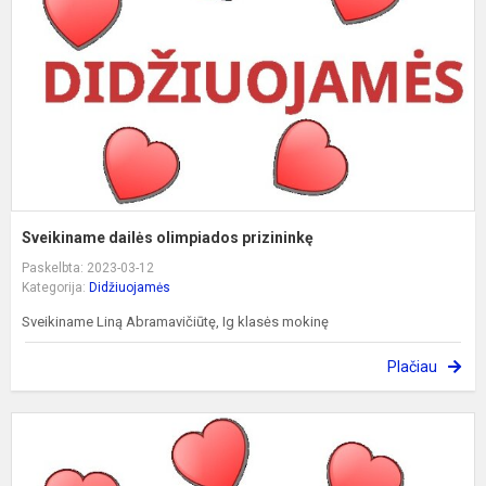
Sveikiname dailės olimpiados prizininkę
Paskelbta: 2023-03-12
Kategorija:
Didžiuojamės
Sveikiname Liną Abramavičiūtę, Ig klasės mokinę
Plačiau
S
D
P