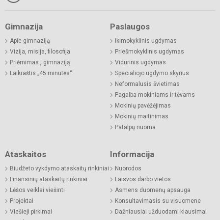
Gimnazija
Paslaugos
Apie gimnaziją
Ikimokyklinis ugdymas
Vizija, misija, filosofija
Priešmokyklinis ugdymas
Priėmimas į gimnaziją
Vidurinis ugdymas
Laikraštis „45 minutės“
Specialiojo ugdymo skyrius
Neformalusis švietimas
Pagalba mokiniams ir tėvams
Mokinių pavėžėjimas
Mokinių maitinimas
Patalpų nuoma
Ataskaitos
Informacija
Biudžeto vykdymo ataskaitų rinkiniai
Nuorodos
Finansinių ataskaitų rinkiniai
Laisvos darbo vietos
Lėšos veiklai viešinti
Asmens duomenų apsauga
Projektai
Konsultavimasis su visuomene
Viešieji pirkimai
Dažniausiai užduodami klausimai