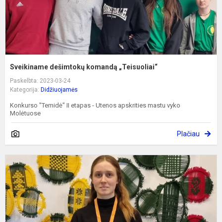
Sveikiname dešimtokų komandą „Teisuoliai“
Paskelbta: 2023-03-24
Kategorija:
Didžiuojamės
Konkurso "Temidė" II etapas - Utenos apskrities mastu vyko
Molėtuose
Plačiau
Į
i
š
L
k
ir