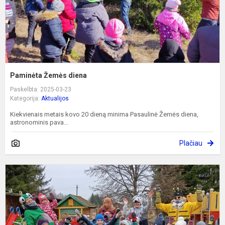
Paminėta Žemės diena
Paskelbta: 2025-03-23
Kategorija:
Aktualijos
Kiekvienais metais kovo 20 dieną minima Pasaulinė Žemės diena,
astronominis pava...
Plačiau
U
s
„
p
Ž