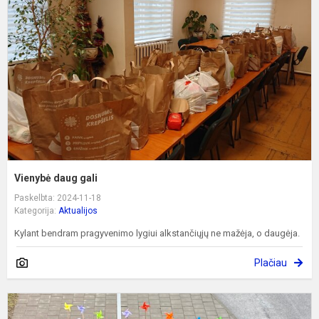
g
Vienybė daug gali
Paskelbta: 2024-11-18
Kategorija:
Aktualijos
Kylant bendram pragyvenimo lygiui alkstančiųjų ne mažėja, o daugėja.
Plačiau
P
t