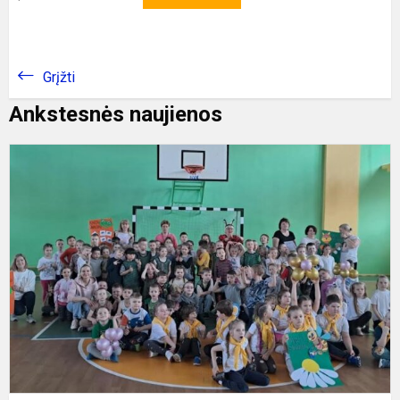
Grįžti
Ankstesnės naujienos
K
s