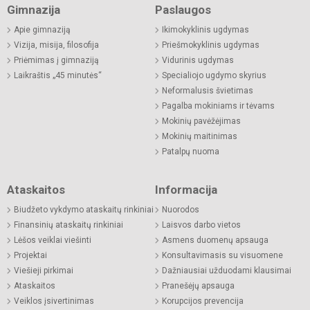
Gimnazija
Paslaugos
Apie gimnaziją
Ikimokyklinis ugdymas
Vizija, misija, filosofija
Priešmokyklinis ugdymas
Priėmimas į gimnaziją
Vidurinis ugdymas
Laikraštis „45 minutės“
Specialiojo ugdymo skyrius
Neformalusis švietimas
Pagalba mokiniams ir tėvams
Mokinių pavėžėjimas
Mokinių maitinimas
Patalpų nuoma
Ataskaitos
Informacija
Biudžeto vykdymo ataskaitų rinkiniai
Nuorodos
Finansinių ataskaitų rinkiniai
Laisvos darbo vietos
Lėšos veiklai viešinti
Asmens duomenų apsauga
Projektai
Konsultavimasis su visuomene
Viešieji pirkimai
Dažniausiai užduodami klausimai
Ataskaitos
Pranešėjų apsauga
Veiklos įsivertinimas
Korupcijos prevencija