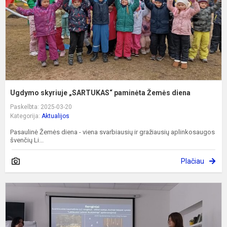
d
Ugdymo skyriuje „SARTUKAS“ paminėta Žemės diena
Paskelbta: 2025-03-20
Kategorija:
Aktualijos
Pasaulinė Žemės diena - viena svarbiausių ir gražiausių aplinkosaugos
švenčių Li...
Plačiau
K
y
L