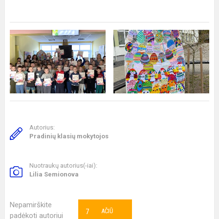
Autorius:
Pradinių klasių mokytojos
Nuotraukų autorius(-iai):
Lilia Semionova
Nepamirškite
7
AČIŪ
padėkoti autoriui