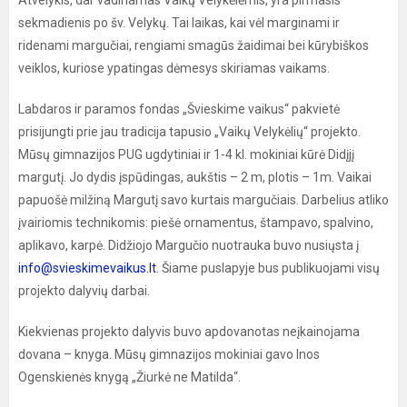
Atvelykis, dar vadinamas Vaikų Velykėlėmis, yra pirmasis
sekmadienis po šv. Velykų. Tai laikas, kai vėl marginami ir
ridenami margučiai, rengiami smagūs žaidimai bei kūrybiškos
veiklos, kuriose ypatingas dėmesys skiriamas vaikams.
Labdaros ir paramos fondas „Švieskime vaikus“ pakvietė
prisijungti prie jau tradicija tapusio „Vaikų Velykėlių“ projekto.
Mūsų gimnazijos PUG ugdytiniai ir 1-4 kl. mokiniai kūrė Didįjį
margutį. Jo dydis įspūdingas, aukštis – 2 m, plotis – 1m. Vaikai
papuošė milžiną Margutį savo kurtais margučiais. Darbelius atliko
įvairiomis technikomis: piešė ornamentus, štampavo, spalvino,
aplikavo, karpė. Didžiojo Margučio nuotrauka buvo nusiųsta į
info@svieskimevaikus.lt
. Šiame puslapyje bus publikuojami visų
projekto dalyvių darbai.
Kiekvienas projekto dalyvis buvo apdovanotas neįkainojama
dovana – knyga. Mūsų gimnazijos mokiniai gavo Inos
Ogenskienės knygą „Žiurkė ne Matilda“.