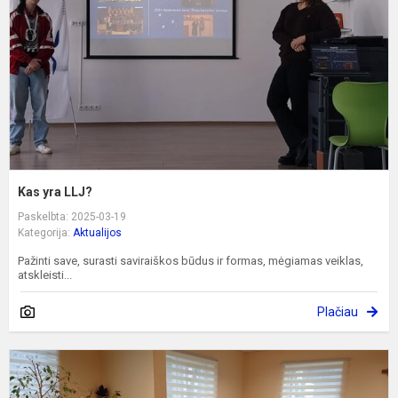
Kas yra LLJ?
Paskelbta: 2025-03-19
Kategorija:
Aktualijos
Pažinti save, surasti saviraiškos būdus ir formas, mėgiamas veiklas,
atskleisti...
Plačiau
V
d