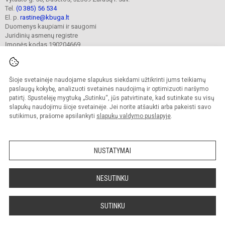
Tel.
(0 385) 56 534
El. p.
rastine@kbuga.lt
Duomenys kaupiami ir saugomi
Juridinių asmenų registre
Įmonės kodas 190204669
Šioje svetainėje naudojame slapukus siekdami užtikrinti jums teikiamų
© 2023. Zarasų r. Dusetų Kazimiero Būgos gimnazija. Visos teisės saugomos.
Kopijuoti turinį be raštiško gimnazijos sutikimo griežtai draudžiama.
paslaugų kokybę, analizuoti svetainės naudojimą ir optimizuoti naršymo
patirtį. Spustelėję mygtuką „Sutinku“, jūs patvirtinate, kad sutinkate su visų
Prieinamumo paraiška
Slapukų valdymas
slapukų naudojimu šioje svetainėje. Jei norite atšaukti arba pakeisti savo
sutikimus, prašome apsilankyti
slapukų valdymo puslapyje
.
Sumanus būdas atnaujinti
mokyklos interneto
svetainę
NUSTATYMAI
NESUTINKU
SUTINKU