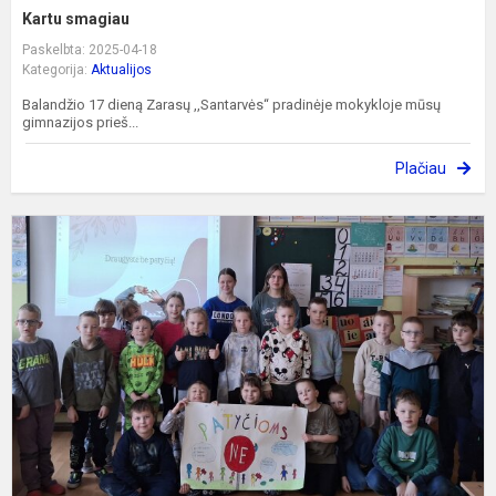
Kartu smagiau
Paskelbta: 2025-04-18
Kategorija:
Aktualijos
Balandžio 17 dieną Zarasų ,,Santarvės“ pradinėje mokykloje mūsų
gimnazijos prieš...
Plačiau
K
–
s
d
m
„
P