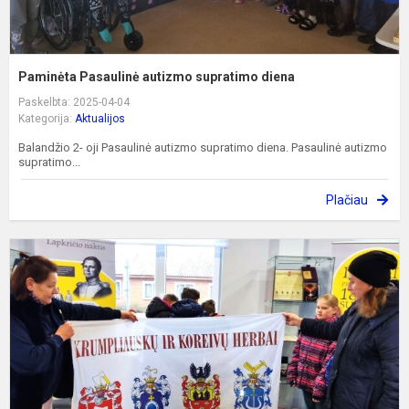
Paminėta Pasaulinė autizmo supratimo diena
Paskelbta: 2025-04-04
Kategorija:
Aktualijos
Balandžio 2- oji Pasaulinė autizmo supratimo diena. Pasaulinė autizmo
supratimo...
Plačiau
P
n
e