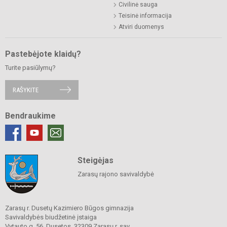
Civilinė sauga
Teisinė informacija
Atviri duomenys
Pastebėjote klaidų?
Turite pasiūlymų?
RAŠYKITE
Bendraukime
Steigėjas
Zarasų rajono savivaldybė
Zarasų r. Dusetų Kazimiero Būgos gimnazija
Savivaldybės biudžetinė įstaiga
Vytauto g. 56, Dusetos, 32309 Zarasų r. sav.