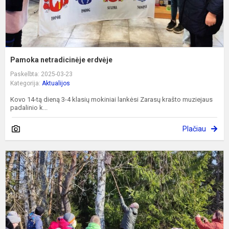
Pamoka netradicinėje erdvėje
Paskelbta: 2025-03-23
Kategorija:
Aktualijos
Kovo 14-tą dieną 3-4 klasių mokiniai lankėsi Zarasų krašto muziejaus
padalinio k...
Plačiau
P
Ž
d