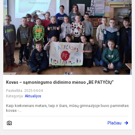
–
s
d
m
„
P
Kovas – sąmoningumo didinimo mėnuo „BE PATYČIŲ“
Paskelbta: 2025-04-04
Kategorija:
Aktualijos
Kaip kiekvienais metais, taip ir šiais, mūsų gimnazijoje buvo paminėtas
kovas -...
Plačiau