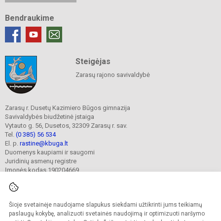
Bendraukime
Steigėjas
Zarasų rajono savivaldybė
Zarasų r. Dusetų Kazimiero Būgos gimnazija
Savivaldybės biudžetinė įstaiga
Vytauto g. 56, Dusetos, 32309 Zarasų r. sav.
Tel.
(0 385) 56 534
El. p.
rastine@kbuga.lt
Duomenys kaupiami ir saugomi
Juridinių asmenų registre
Įmonės kodas 190204669
Šioje svetainėje naudojame slapukus siekdami užtikrinti jums teikiamų
© 2023. Zarasų r. Dusetų Kazimiero Būgos gimnazija. Visos teisės saugomos.
Kopijuoti turinį be raštiško gimnazijos sutikimo griežtai draudžiama.
paslaugų kokybę, analizuoti svetainės naudojimą ir optimizuoti naršymo