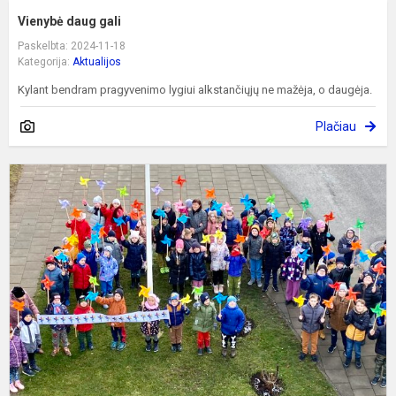
Vienybė daug gali
Paskelbta: 2024-11-18
Kategorija:
Aktualijos
Kylant bendram pragyvenimo lygiui alkstančiųjų ne mažėja, o daugėja.
Plačiau
P
t
d