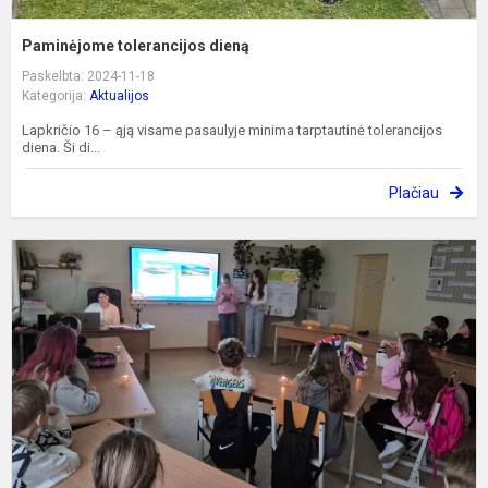
Paminėjome tolerancijos dieną
Paskelbta: 2024-11-18
Kategorija:
Aktualijos
Lapkričio 16 – ąją visame pasaulyje minima tarptautinė tolerancijos
diena. Ši di...
Plačiau
L
ir
g
k