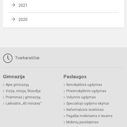
2021
2020
Tvarkaraščiai
Gimnazija
Paslaugos
Apie gimnaziją
Ikimokyklinis ugdymas
Vizija, misija, filosofija
Priešmokyklinis ugdymas
Priėmimas į gimnaziją
Vidurinis ugdymas
Laikraštis „45 minutės“
Specialiojo ugdymo skyrius
Neformalusis švietimas
Pagalba mokiniams ir tėvams
Mokinių pavėžėjimas