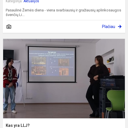
Kategorija:
Aktualijos
Pasaulinė Žemės diena - viena svarbiausių ir gražiausių aplinkosaugos
švenčių Li...
Plačiau
K
y
L
Kas yra LLJ?