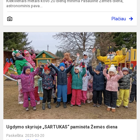
Kiekvienais metais kovo 20 dieną minima Pasaulinė Žemės diena,
astronominis pava...
Plačiau
U
s
„
p
Ž
d
Ugdymo skyriuje „SARTUKAS“ paminėta Žemės diena
Paskelbta: 2025-03-20