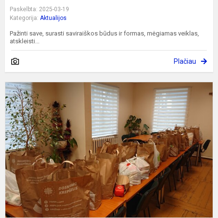
Paskelbta: 2025-03-19
Kategorija:
Aktualijos
Pažinti save, surasti saviraiškos būdus ir formas, mėgiamas veiklas,
atskleisti...
Plačiau
V
d
g