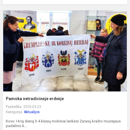
P
n
e
Pamoka netradicinėje erdvėje
Paskelbta: 2025-03-23
Kategorija:
Aktualijos
Kovo 14-tą dieną 3-4 klasių mokiniai lankėsi Zarasų krašto muziejaus
padalinio k...