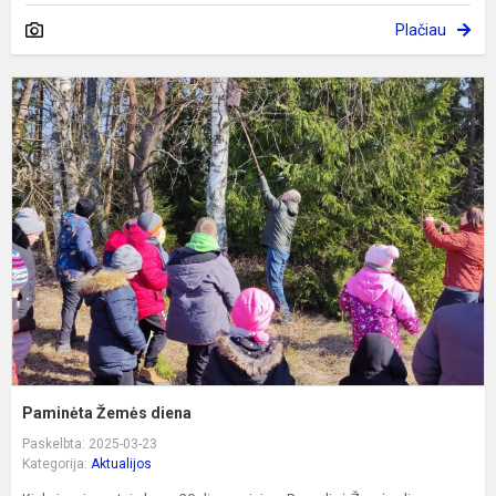
Plačiau
P
Ž
d
Paminėta Žemės diena
Paskelbta: 2025-03-23
Kategorija:
Aktualijos