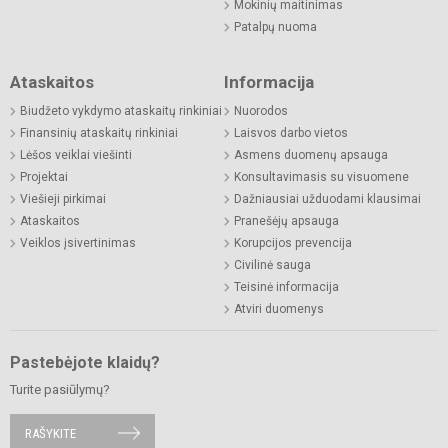
Mokinių maitinimas
Patalpų nuoma
Ataskaitos
Informacija
Biudžeto vykdymo ataskaitų rinkiniai
Nuorodos
Finansinių ataskaitų rinkiniai
Laisvos darbo vietos
Lėšos veiklai viešinti
Asmens duomenų apsauga
Projektai
Konsultavimasis su visuomene
Viešieji pirkimai
Dažniausiai užduodami klausimai
Ataskaitos
Pranešėjų apsauga
Veiklos įsivertinimas
Korupcijos prevencija
Civilinė sauga
Teisinė informacija
Atviri duomenys
Pastebėjote klaidų?
Turite pasiūlymų?
RAŠYKITE