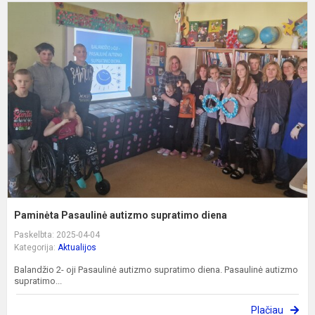
P
P
a
s
d
Paminėta Pasaulinė autizmo supratimo diena
Paskelbta: 2025-04-04
Kategorija:
Aktualijos
Balandžio 2- oji Pasaulinė autizmo supratimo diena. Pasaulinė autizmo
supratimo...
Plačiau