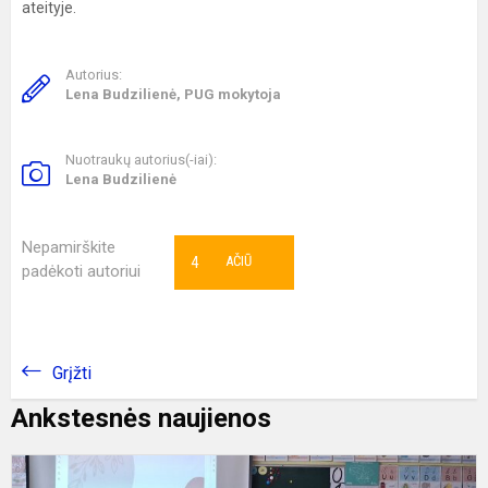
ateityje.
Autorius:
Lena Budzilienė, PUG mokytoja
Nuotraukų autorius(-iai):
Lena Budzilienė
Nepamirškite
4
AČIŪ
padėkoti autoriui
Grįžti
Ankstesnės naujienos
K