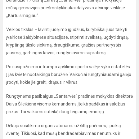
Balandžio 17 dieną Zarasų ,,Santarvės“ pradinėje mokykloje
mūsų gimnazijos priešmokyklinukai dalyvavo atviroje veikloje
,,Kartu smagiau“.
Veiklos tikslas – lavinti judėjimo įgūdžius, kūrybiškai juos taikyti
įvairiose žaidybinėse situacijose, stiprinti sveikatą, ugdyti drąsą,
kryptingą tikslo siekimą, draugiškumo, gražios partnerystės
jausmą, garbingos kovos, rungtyniavimo supratimą.
Po susipažinimo ir trumpo apšilimo sporto salėje vyko estafetės.
Į jas kvietė nuotaikinga boružėlė. Vaikučiai rungtyniaudami galėjo
įrodyti, kokie jie greiti, drąsūs ir vikrūs.
Rungtynėms pasibaigus ,,Santarvės“ pradinės mokyklos direktorė
Daiva Šileikienė visoms komandoms įteikė padėkas ir saldžius
prizus. Tai vaikams suteikė daug teigiamų emocijų.
Dėkoju susitikimo organizatoriams už šiltą priėmimą, puikią
šventę. Tikiuosi, kad mūsų bendradarbiavimas nenutrūks ir