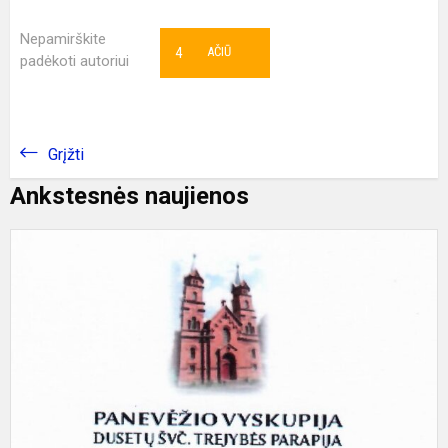
Nepamirškite
4
AČIŪ
padėkoti autoriui
Grįžti
Ankstesnės naujienos
P