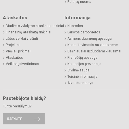
Patalpų nuoma
Ataskaitos
Informacija
Biudžeto vykdymo ataskaitų rinkiniai
Nuorodos
Finansinių ataskaitų rinkiniai
Laisvos darbo vietos
Lėšos veiklai viešinti
Asmens duomenų apsauga
Projektai
Konsultavimasis su visuomene
Viešieji pirkimai
Dažniausiai užduodami klausimai
Ataskaitos
Pranešėjų apsauga
Veiklos įsivertinimas
Korupcijos prevencija
Civilinė sauga
Teisinė informacija
Atviri duomenys
Pastebėjote klaidų?
Turite pasiūlymų?
RAŠYKITE