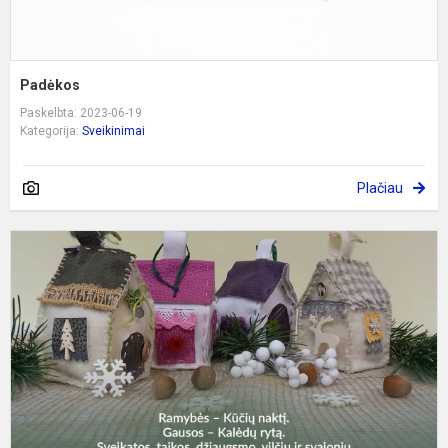
Padėkos
Paskelbta: 2023-06-19
Kategorija:
Sveikinimai
Plačiau
D
D
s