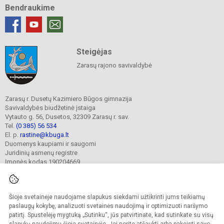
Bendraukime
Steigėjas
Zarasų rajono savivaldybė
Zarasų r. Dusetų Kazimiero Būgos gimnazija
Savivaldybės biudžetinė įstaiga
Vytauto g. 56, Dusetos, 32309 Zarasų r. sav.
Tel.
(0 385) 56 534
El. p.
rastine@kbuga.lt
Duomenys kaupiami ir saugomi
Juridinių asmenų registre
Įmonės kodas 190204669
Šioje svetainėje naudojame slapukus siekdami užtikrinti jums teikiamų
© 2023. Zarasų r. Dusetų Kazimiero Būgos gimnazija. Visos teisės saugomos.
Kopijuoti turinį be raštiško gimnazijos sutikimo griežtai draudžiama.
paslaugų kokybę, analizuoti svetainės naudojimą ir optimizuoti naršymo
patirtį. Spustelėję mygtuką „Sutinku“, jūs patvirtinate, kad sutinkate su visų
Prieinamumo paraiška
Slapukų valdymas