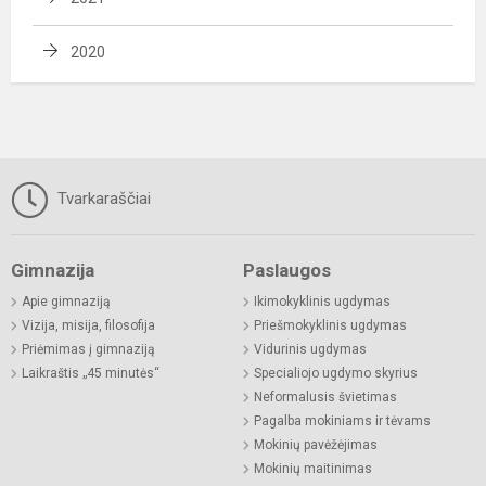
2020
Tvarkaraščiai
Gimnazija
Paslaugos
Apie gimnaziją
Ikimokyklinis ugdymas
Vizija, misija, filosofija
Priešmokyklinis ugdymas
Priėmimas į gimnaziją
Vidurinis ugdymas
Laikraštis „45 minutės“
Specialiojo ugdymo skyrius
Neformalusis švietimas
Pagalba mokiniams ir tėvams
Mokinių pavėžėjimas
Mokinių maitinimas