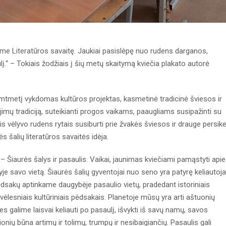
iame Literatūros savaitę. Jaukiai pasislėpę nuo rudens darganos,
.“ – Tokiais žodžiais į šių metų skaitymą kviečia plakato autorė
ešimtmetį vykdomas kultūros projektas, kasmetinė tradicinė šviesos ir
ų tradiciją, suteikianti progos vaikams, paaugliams susipažinti su
ais vėlyvo rudens rytais susiburti prie žvakės šviesos ir drauge persikel
s šalių literatūros savaitės idėja.
– Šiaurės šalys ir pasaulis. Vaikai, jaunimas kviečiami pamąstyti apie
aulyje savo vietą. Šiaurės šalių gyventojai nuo seno yra patyrę keliautojai
pėdsakų aptinkame daugybėje pasaulio vietų, pradedant istoriniais
r vėlesniais kultūriniais pėdsakais. Planetoje mūsų yra arti aštuonių
es galime laisvai keliauti po pasaulį, išvykti iš savų namų, savos
onių būna artimų ir tolimų, trumpų ir nesibaigiančių. Pasaulis gali