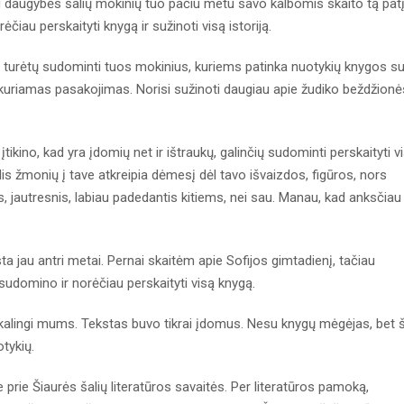
 daugybės šalių mokinių tuo pačiu metu savo kalbomis skaito tą pat
čiau perskaityti knygą ir sužinoti visą istoriją.
tai turėtų sudominti tuos mokinius, kuriems patinka nuotykių knygos s
 kuriamas pasakojimas. Norisi sužinoti daugiau apie žudiko beždžionė
tikino, kad yra įdomių net ir ištraukų, galinčių sudominti perskaityti v
lis žmonių į tave atkreipia dėmesį dėl tavo išvaizdos, figūros, nors
is, jautresnis, labiau padedantis kitiems, nei sau. Manau, kad anksčiau
ta jau antri metai. Pernai skaitėm apie Sofijos gimtadienį, tačiau
sudomino ir norėčiau perskaityti visą knygą.
eikalingi mums. Tekstas buvo tikrai įdomus. Nesu knygų mėgėjas, bet š
otykių.
 prie Šiaurės šalių literatūros savaitės. Per literatūros pamoką,