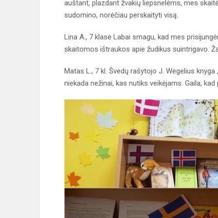
auštant, plazdant žvakių liepsnelėms, mes skait
sudomino, norėčiau perskaityti visą.
Lina A., 7 klasė Labai smagu, kad mes prisijungėm
skaitomos ištraukos apie žudikus suintrigavo. Ža
Matas L., 7 kl. Švedų rašytojo J. Wegelius knyg
niekada nežinai, kas nutiks veikėjams. Gaila, kad