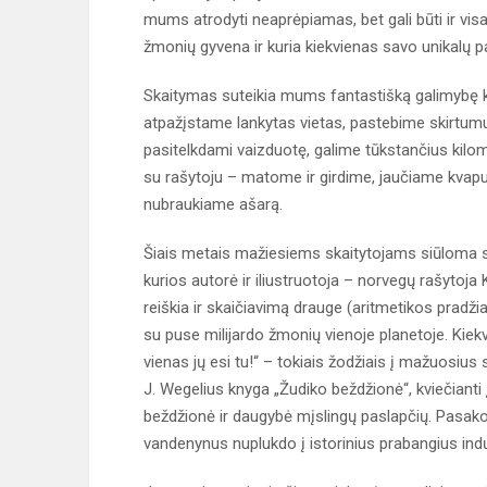
mums atrodyti neaprėpiamas, bet gali būti ir visai
žmonių gyvena ir kuria kiekvienas savo unikalų pa
Skaitymas suteikia mums fantastišką galimybę ke
atpažįstame lankytas vietas, pastebime skirtumus
pasitelkdami vaizduotę, galime tūkstančius kilom
su rašytoju – matome ir girdime, jaučiame kvapu
nubraukiame ašarą.
Šiais metais mažiesiems skaitytojams siūloma skai
kurios autorė ir iliustruotoja – norvegų rašytoja
reiškia ir skaičiavimą drauge (aritmetikos pradžiam
su puse milijardo žmonių vienoje planetoje. Kiekvi
vienas jų esi tu!“ – tokiais žodžiais į mažuosiu
J. Wegelius knyga „Žudiko beždžionė“, kviečianti į
beždžionė ir daugybė mįslingų paslapčių. Pasako
vandenynus nuplukdo į istorinius prabangius in