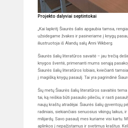
Projekto dalyviai septintokai
„Kai lapkritį Šiaurės šalis apgaubia tamsa, reng
užsidegame žvakes ir pasineriame į knygų pasaulį
iliustruotoja iš Alandų salų Anni Wikberg.
Šiaurės šalių literatūros savaitė – jau trečią d
knygos šventė, primenanti mums senąją pasakojim
Šiaurės šalių literatūros lobiais, kviečianti tamsi
į magišką knygų pasaulį. Tai yra pagrindinė Šiaurė
Šių metų Šiaurės šalių literatūros savaitės tema 
tai, ką reiškia būti pasaulio piliečiu, ir rasti pas
naujų kraštų atradėjai. Šiaurės šalių gyventojų 
radiniais, siekiančiais senuosius vikingų laikus, i
milijardų. Savo pasaulį mes kuriame visi kartu. M
aplinkos į nepažįstamus ir svetimus kraštus. Keli