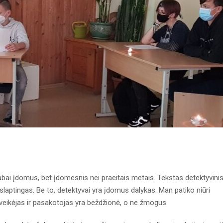
labai įdomus, bet įdomesnis nei praeitais metais. Tekstas detektyvinis
aslaptingas. Be to, detektyvai yra įdomus dalykas. Man patiko niūri
d veikėjas ir pasakotojas yra beždžionė, o ne žmogus.