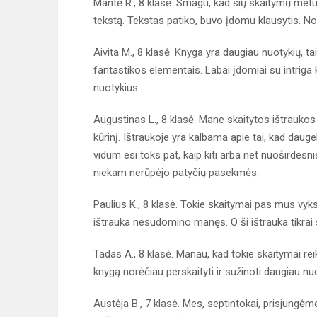
Mantė R., 8 klasė. Smagu, kad šių skaitymų metu
tekstą. Tekstas patiko, buvo įdomu klausytis. Norė
Aivita M., 8 klasė. Knyga yra daugiau nuotykių, 
fantastikos elementais. Labai įdomiai su intriga
nuotykius.
Augustinas L., 8 klasė. Mane skaitytos ištraukos į
kūrinį. Ištraukoje yra kalbama apie tai, kad dauge
vidum esi toks pat, kaip kiti arba net nuoširdesn
niekam nerūpėjo patyčių pasekmės.
Paulius K., 8 klasė. Tokie skaitymai pas mus vyks
ištrauka nesudomino manęs. O ši ištrauka tikrai 
Tadas A., 8 klasė. Manau, kad tokie skaitymai r
knygą norėčiau perskaityti ir sužinoti daugiau nu
Austėja B., 7 klasė. Mes, septintokai, prisjungėme