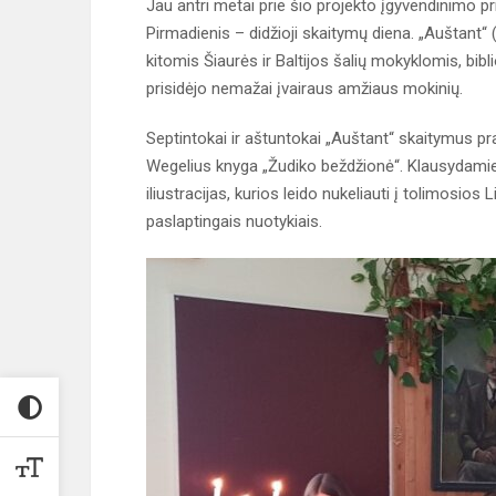
Jau antri metai prie šio projekto įgyvendinimo 
Pirmadienis – didžioji skaitymų diena. „Auštant“ 
kitomis Šiaurės ir Baltijos šalių mokyklomis, bib
prisidėjo nemažai įvairaus amžiaus mokinių.
Septintokai ir aštuntokai „Auštant“ skaitymus pr
Wegelius knyga „Žudiko beždžionė“. Klausydamie
iliustracijas, kurios leido nukeliauti į tolimosi
paslaptingais nuotykiais.