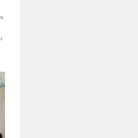
mų
J.