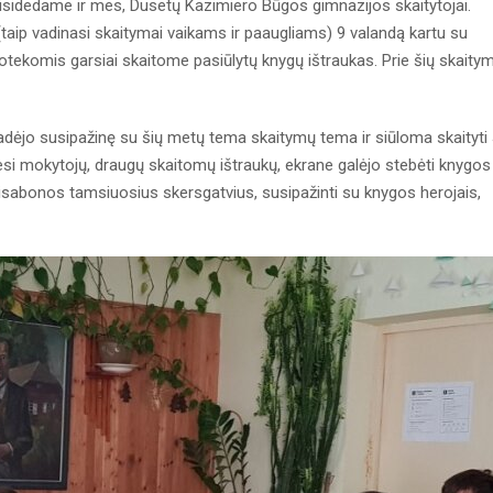
prisidedame ir mes, Dusetų Kazimiero Būgos gimnazijos skaitytojai.
(taip vadinasi skaitymai vaikams ir paaugliams) 9 valandą kartu su
liotekomis garsiai skaitome pasiūlytų knygų ištraukas. Prie šių skaity
adėjo susipažinę su šių metų tema skaitymų tema ir siūloma skaityti 
si mokytojų, draugų skaitomų ištraukų, ekrane galėjo stebėti knygos
os Lisabonos tamsiuosius skersgatvius, susipažinti su knygos herojais,