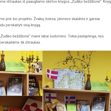
ėme ištraukas iš paaugliams skirtos knygos „Žudiko beždžionė“. Kny
e prie šio projekto. Žvakių šviesa, įdomios skaidrės ir garsiai
du perskaityti visą knygą.
a „Žudiko beždžionė“ mane labai sudomino. Tokia paslaptinga, nes
 perskaitėme tik ištraukas.