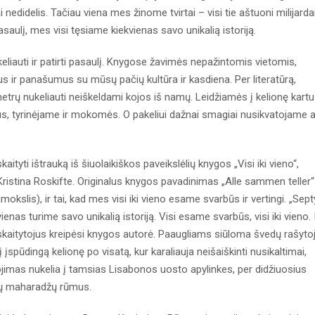
 nedidelis. Tačiau viena mes žinome tvirtai – visi tie aštuoni milijarda
saulį, mes visi tęsiame kiekvienas savo unikalią istoriją.
liauti ir patirti pasaulį. Knygose žavimės nepažintomis vietomis,
 ir panašumus su mūsų pačių kultūra ir kasdiena. Per literatūrą,
etrų nukeliauti neiškeldami kojos iš namų. Leidžiamės į kelionę kartu
s, tyrinėjame ir mokomės. O pakeliui dažnai smagiai nusikvatojame a
tyti ištrauką iš šiuolaikiškos paveikslėlių knygos „Visi iki vieno“,
 Kristina Roskifte. Originalus knygos pavadinimas „Alle sammen teller“
okslis), ir tai, kad mes visi iki vieno esame svarbūs ir vertingi. „Sept
enas turime savo unikalią istoriją. Visi esame svarbūs, visi iki vieno. 
s skaitytojus kreipėsi knygos autorė. Paaugliams siūloma švedų rašyto
 įspūdingą kelionę po visatą, kur karaliauja neišaiškinti nusikaltimai,
jimas nukelia į tamsias Lisabonos uosto apylinkes, per didžiuosius
dų maharadžų rūmus.