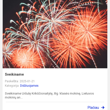
S
Sveikiname
Paskelbta: 2025-01-21
Kategorija:
Didžiuojamės
Sveikiname Uršulę Krikščionaitytę, IIIg klasės mokinę, Lietuvos
mokinių an...
Plačiau