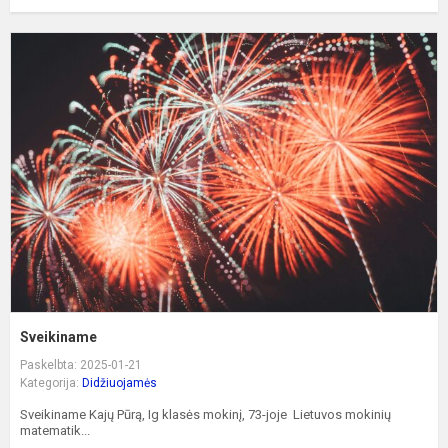
S
Sveikiname
Paskelbta: 2025-01-21
Kategorija:
Didžiuojamės
Sveikiname Kajų Pūrą, Ig klasės mokinį, 73-joje Lietuvos mokinių
matematik...