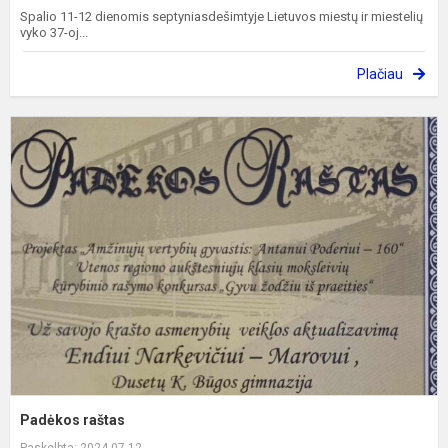
Spalio 11-12 dienomis septyniasdešimtyje Lietuvos miestų ir miestelių
vyko 37-oj...
Plačiau
P
r
Padėkos raštas