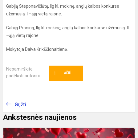
Gabiją Steponavičiūtę, IIg kl. mokinę, anglų kalbos konkurse
užėmusią I –ąją vietą rajone.
Gabiją Proniną, IIg kl. mokinę, anglų kalbos konkurse užėmusią II
–ąją vietą rajone.
Mokytoja Daiva Krikščionaitienė.
Nepamirškite
1
AČIŪ
padėkoti autoriui
Grįžti
Ankstesnės naujienos
S