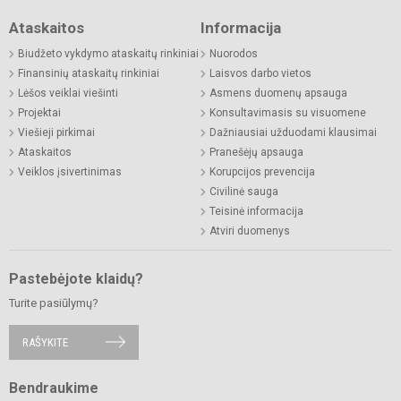
Ataskaitos
Informacija
Biudžeto vykdymo ataskaitų rinkiniai
Nuorodos
Finansinių ataskaitų rinkiniai
Laisvos darbo vietos
Lėšos veiklai viešinti
Asmens duomenų apsauga
Projektai
Konsultavimasis su visuomene
Viešieji pirkimai
Dažniausiai užduodami klausimai
Ataskaitos
Pranešėjų apsauga
Veiklos įsivertinimas
Korupcijos prevencija
Civilinė sauga
Teisinė informacija
Atviri duomenys
Pastebėjote klaidų?
Turite pasiūlymų?
RAŠYKITE
Bendraukime