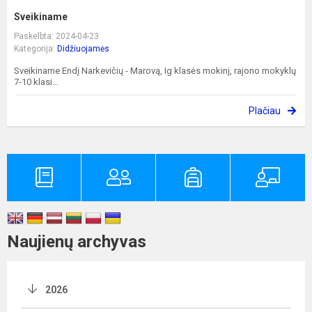
Sveikiname
Paskelbta: 2024-04-23
Kategorija:
Didžiuojamės
Sveikiname Endį Narkevičių - Marovą, Ig klasės mokinį, rajono mokyklų
7-10 klasi...
Plačiau
Naujienų archyvas
2026