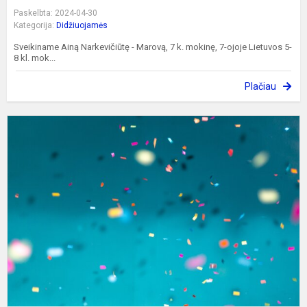
Paskelbta: 2024-04-30
Kategorija:
Didžiuojamės
Sveikiname Ainą Narkevičiūtę - Marovą, 7 k. mokinę, 7-ojoje Lietuvos 5-
8 kl. mok...
Plačiau
S