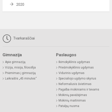
2020
Tvarkaraščiai
Gimnazija
Paslaugos
Apie gimnaziją
Ikimokyklinis ugdymas
Vizija, misija, filosofija
Priešmokyklinis ugdymas
Priėmimas į gimnaziją
Vidurinis ugdymas
Laikraštis „45 minutės“
Specialiojo ugdymo skyrius
Neformalusis švietimas
Pagalba mokiniams ir tėvams
Mokinių pavėžėjimas
Mokinių maitinimas
Patalpų nuoma