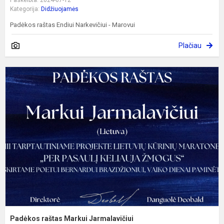
Paskelbta: 2024-07-12
Kategorija:
Didžiuojamės
Padėkos raštas Endiui Narkevičiui - Marovui
Plačiau
P
r
M
J
Padėkos raštas Markui Jarmalavičiui