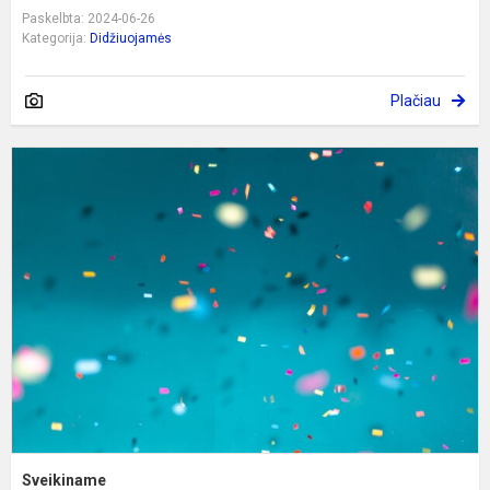
Paskelbta: 2024-06-26
Kategorija:
Didžiuojamės
Plačiau
S
Sveikiname