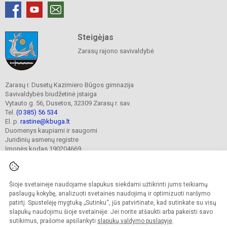
Steigėjas
Zarasų rajono savivaldybė
Zarasų r. Dusetų Kazimiero Būgos gimnazija
Savivaldybės biudžetinė įstaiga
Vytauto g. 56, Dusetos, 32309 Zarasų r. sav.
Tel.
(0 385) 56 534
El. p.
rastine@kbuga.lt
Duomenys kaupiami ir saugomi
Juridinių asmenų registre
Įmonės kodas 190204669
Šioje svetainėje naudojame slapukus siekdami užtikrinti jums teikiamų
© 2023. Zarasų r. Dusetų Kazimiero Būgos gimnazija. Visos teisės saugomos.
Kopijuoti turinį be raštiško gimnazijos sutikimo griežtai draudžiama.
paslaugų kokybę, analizuoti svetainės naudojimą ir optimizuoti naršymo
patirtį. Spustelėję mygtuką „Sutinku“, jūs patvirtinate, kad sutinkate su visų
Prieinamumo paraiška
Slapukų valdymas
slapukų naudojimu šioje svetainėje. Jei norite atšaukti arba pakeisti savo
sutikimus, prašome apsilankyti
slapukų valdymo puslapyje
.
Sumanus būdas atnaujinti