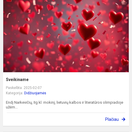
Sveikiname
Paskelbta: 2025-02-07
Kategorija:
Didžiuojamės
Endį Narkevičių, IIg kl. mokinį, lietuvių kalbos ir literatūros olimpiadoje
užėm...
Plačiau