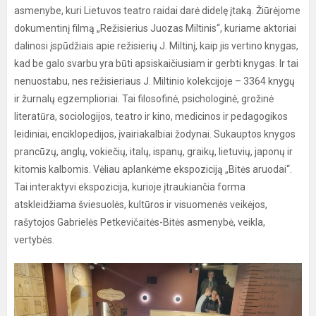
asmenybe, kuri Lietuvos teatro raidai darė didelę įtaką. Žiūrėjome
dokumentinį filmą „Režisierius Juozas Miltinis“, kuriame aktoriai
dalinosi įspūdžiais apie režisierių J. Miltinį, kaip jis vertino knygas,
kad be galo svarbu yra būti apsiskaičiusiam ir gerbti knygas. Ir tai
nenuostabu, nes režisieriaus J. Miltinio kolekcijoje – 3364 knygų
ir žurnalų egzemplioriai. Tai filosofinė, psichologinė, grožinė
literatūra, sociologijos, teatro ir kino, medicinos ir pedagogikos
leidiniai, enciklopedijos, įvairiakalbiai žodynai. Sukauptos knygos
prancūzų, anglų, vokiečių, italų, ispanų, graikų, lietuvių, japonų ir
kitomis kalbomis. Vėliau aplankėme ekspoziciją „Bitės aruodai“.
Tai interaktyvi ekspozicija, kurioje įtraukiančia forma
atskleidžiama šviesuolės, kultūros ir visuomenės veikėjos,
rašytojos Gabrielės Petkevičaitės-Bitės asmenybė, veikla,
vertybės.