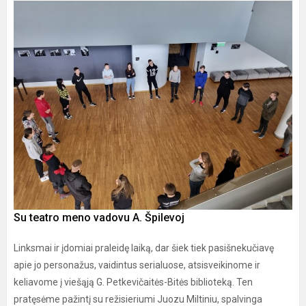
Su teatro meno vadovu A. Špilevoj
Linksmai ir įdomiai praleidę laiką, dar šiek tiek pasišnekučiavę
apie jo personažus, vaidintus serialuose, atsisveikinome ir
keliavome į viešąją G. Petkevičaitės-Bitės biblioteką. Ten
pratęsėme pažintį su režisieriumi Juozu Miltiniu, spalvinga