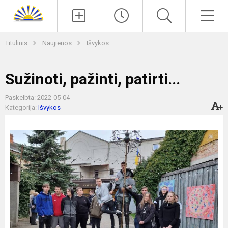
Paieška
Men
Titulinis
Naujienos
Išvykos
Sužinoti, pažinti, patirti...
Paskelbta: 2022-05-04
Kategorija:
Išvykos