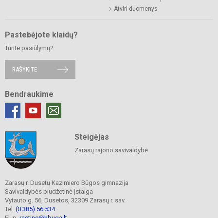
Atviri duomenys
Pastebėjote klaidų?
Turite pasiūlymų?
RAŠYKITE
Bendraukime
Steigėjas
Zarasų rajono savivaldybė
Zarasų r. Dusetų Kazimiero Būgos gimnazija
Savivaldybės biudžetinė įstaiga
Vytauto g. 56, Dusetos, 32309 Zarasų r. sav.
Tel.
(0 385) 56 534
El. p.
rastine@kbuga.lt