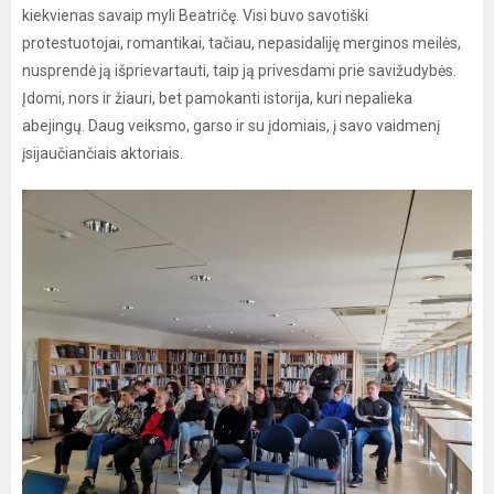
kiekvienas savaip myli Beatričę. Visi buvo savotiški
protestuotojai, romantikai, tačiau, nepasidaliję merginos meilės,
nusprendė ją išprievartauti, taip ją privesdami prie savižudybės.
Įdomi, nors ir žiauri, bet pamokanti istorija, kuri nepalieka
abejingų. Daug veiksmo, garso ir su įdomiais, į savo vaidmenį
įsijaučiančiais aktoriais.