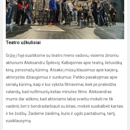
Teatro užkulisiai
Grįžę į fojė susitikome su teatro meno vadovu, visiems žinomu
aktoriumi Aleksandru Špilevoj. Kalbėjomės apie teatrą, lietuvišką
kiną, personažų kūrimą. Atsakė į mūsų klausimus apie karjerą,
aktorystės džiaugsmus ir sunkumus. Patiko pasakojimas apie
serialų kūrimą, kaip ir kur vyksta filmavimai, kiek jie praleidžia
valandų, kad nufilmuotų kelias minutes filmo. Aleksandras
mums dar aiškino, kad aktoriams labai svarbu mokėti ne tik
vaidinti, bet ir bendradarbiauti su kitais, mokėti susikalbėti kartais
ir be žodžių. Žaidėme žaidimą, kuris ir ugdo pastabumą, tartį,
susiklausymą.