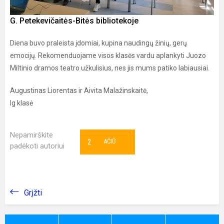
G. Petekevičaitės-Bitės bibliotekoje
Diena buvo praleista įdomiai, kupina naudingų žinių, gerų
emocijų. Rekomenduojame visos klasės vardu aplankyti Juozo
Miltinio dramos teatro užkulisius, nes jis mums patiko labiausiai.
Augustinas Liorentas ir Aivita Malažinskaitė,
Ig klasė
Nepamirškite
2
AČIŪ
padėkoti autoriui
Grįžti