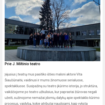
Prie J. Miltinio teatro
Įėjusius į teatrą mus pasitiko išties maloni aktorė Vita
Šiaučiūnaitė, vaidinusi ir mums žinomuose serialuose,
spektakliuose. Susipažinę su teatro įkūrimo istorija, jo struktūra,
vaikščiojome po teatro užkulisius, kur paprastai žiūrovas negali
užeiti, sužinojome nemažai įdomių dalykų apie spektaklio kūrimo
procesus, vaidybą, kokie atributai naudojami, kaip vyksta