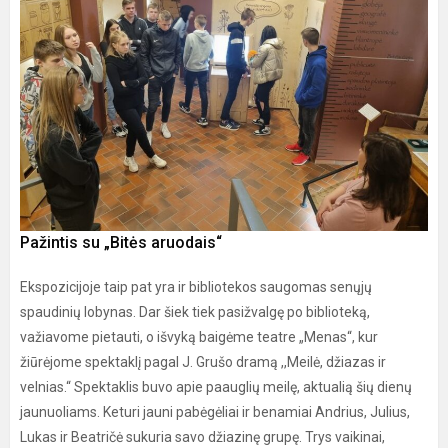
Pažintis su „Bitės aruodais“
Ekspozicijoje taip pat yra ir bibliotekos saugomas senųjų
spaudinių lobynas. Dar šiek tiek pasižvalgę po biblioteką,
važiavome pietauti, o išvyką baigėme teatre „Menas“, kur
žiūrėjome spektaklį pagal J. Grušo dramą ,,Meilė, džiazas ir
velnias.“ Spektaklis buvo apie paauglių meilę, aktualią šių dienų
jaunuoliams. Keturi jauni pabėgėliai ir benamiai Andrius, Julius,
Lukas ir Beatričė sukuria savo džiazinę grupę. Trys vaikinai,