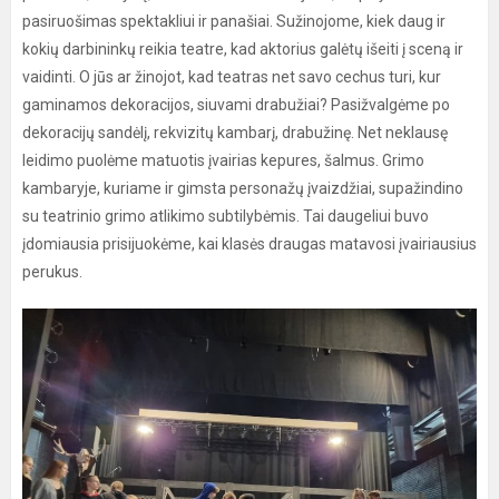
pasiruošimas spektakliui ir panašiai. Sužinojome, kiek daug ir
kokių darbininkų reikia teatre, kad aktorius galėtų išeiti į sceną ir
vaidinti. O jūs ar žinojot, kad teatras net savo cechus turi, kur
gaminamos dekoracijos, siuvami drabužiai? Pasižvalgėme po
dekoracijų sandėlį, rekvizitų kambarį, drabužinę. Net neklausę
leidimo puolėme matuotis įvairias kepures, šalmus. Grimo
kambaryje, kuriame ir gimsta personažų įvaizdžiai, supažindino
su teatrinio grimo atlikimo subtilybėmis. Tai daugeliui buvo
įdomiausia prisijuokėme, kai klasės draugas matavosi įvairiausius
perukus.