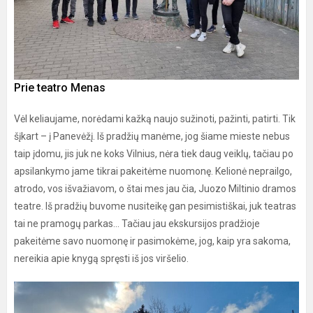
Prie teatro Menas
Vėl keliaujame, norėdami kažką naujo sužinoti, pažinti, patirti. Tik
šįkart – į Panevėžį. Iš pradžių manėme, jog šiame mieste nebus
taip įdomu, jis juk ne koks Vilnius, nėra tiek daug veiklų, tačiau po
apsilankymo jame tikrai pakeitėme nuomonę. Kelionė neprailgo,
atrodo, vos išvažiavom, o štai mes jau čia, Juozo Miltinio dramos
teatre. Iš pradžių buvome nusiteikę gan pesimistiškai, juk teatras
tai ne pramogų parkas... Tačiau jau ekskursijos pradžioje
pakeitėme savo nuomonę ir pasimokėme, jog, kaip yra sakoma,
nereikia apie knygą spręsti iš jos viršelio.