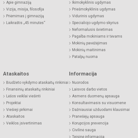
Apie gimnaziją
Ikimokyklinis ugdymas
Vizija, misija, filosofija
Priešmokyklinis ugdymas
Priėmimas į gimnaziją
Vidurinis ugdymas
Laikraštis „45 minutės“
Specialiojo ugdymo skyrius
Neformalusis švietimas
Pagalba mokiniams ir tėvams
Mokinių pavėžėjimas
Mokinių maitinimas
Patalpų nuoma
Ataskaitos
Informacija
Biudžeto vykdymo ataskaitų rinkiniai
Nuorodos
Finansinių ataskaitų rinkiniai
Laisvos darbo vietos
Lėšos veiklai viešinti
Asmens duomenų apsauga
Projektai
Konsultavimasis su visuomene
Viešieji pirkimai
Dažniausiai užduodami klausimai
Ataskaitos
Pranešėjų apsauga
Veiklos įsivertinimas
Korupcijos prevencija
Civilinė sauga
Teisinė informacija