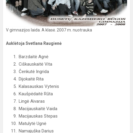
V gimnazijos laida. A klasė. 2007 m. nuotrauka
Auklėtoja Svetlana Raugienė
Barzdaitė Agnė
Ciškauskaitė Vita
Čenkutė Ingrida
Dijokaitė Rita
Kalasauskas Vytenis
Kaušpėdaitė Rūta
Lingė Aivaras
Macijauskaitė Vaida
Macijauskas Stepas
Matulytė Ugnė
Namajuška Darius