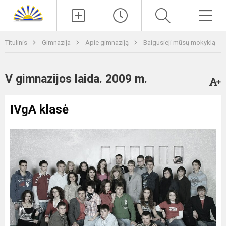
Paieška
Men
Titulinis
Gimnazija
Apie gimnaziją
Baigusieji mūsų mokyklą
V gimnazijos laida. 2009 m.
IVgA klasė