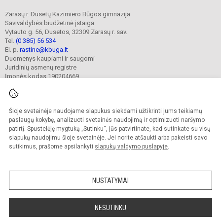
Zarasų r. Dusetų Kazimiero Būgos gimnazija
Savivaldybės biudžetinė įstaiga
Vytauto g. 56, Dusetos, 32309 Zarasų r. sav.
Tel.
(0 385) 56 534
El. p.
rastine@kbuga.lt
Duomenys kaupiami ir saugomi
Juridinių asmenų registre
Įmonės kodas 190204669
Šioje svetainėje naudojame slapukus siekdami užtikrinti jums teikiamų
© 2023. Zarasų r. Dusetų Kazimiero Būgos gimnazija. Visos teisės saugomos.
Kopijuoti turinį be raštiško gimnazijos sutikimo griežtai draudžiama.
paslaugų kokybę, analizuoti svetainės naudojimą ir optimizuoti naršymo
patirtį. Spustelėję mygtuką „Sutinku“, jūs patvirtinate, kad sutinkate su visų
Prieinamumo paraiška
Slapukų valdymas
slapukų naudojimu šioje svetainėje. Jei norite atšaukti arba pakeisti savo
sutikimus, prašome apsilankyti
slapukų valdymo puslapyje
.
Sumanus būdas atnaujinti
mokyklos interneto
svetainę
NUSTATYMAI
NESUTINKU