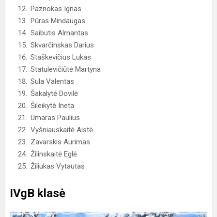
Paznokas Ignas
Pūras Mindaugas
Saibutis Almantas
Skvarčinskas Darius
Staškevičius Lukas
Statulevičiūtė Martyna
Sula Valentas
Šakalytė Dovilė
Šileikytė Ineta
Umaras Paulius
Vyšniauskaitė Aistė
Zavarskis Aurimas
Žilinskaitė Eglė
Žiliukas Vytautas
IVgB klasė