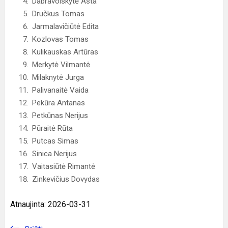
Dabravolskytė Asta
Dručkus Tomas
Jarmalavičiūtė Edita
Kozlovas Tomas
Kulikauskas Artūras
Merkytė Vilmantė
Milaknytė Jurga
Palivanaitė Vaida
Pekūra Antanas
Petkūnas Nerijus
Pūraitė Rūta
Putcas Simas
Sinica Nerijus
Vaitasiūtė Rimantė
Zinkevičius Dovydas
Atnaujinta: 2026-03-31